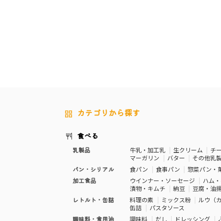
カテゴリから探す
食べる
乳製品
牛乳・加工乳
生クリーム
チ
マーガリン
バター
その他乳
パン・シリアル
食パン
食事パン
惣菜パン・
加工食品
ウインナー・ソーセージ
ハム・
漬物・キムチ
納豆
豆腐・油
レトルト・缶詰
料理の素
ミックス粉
ルウ（
缶詰
パスタソース
調味料・食用油
調味料
だし
ドレッシング