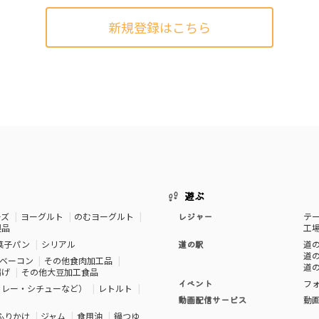
新規登録はこちら
遊ぶ
ーズ
ヨーグルト
のむヨーグルト
レジャー
テ
製品
工
菓子パン
シリアル
道の駅
道の
道の
ベーコン
その他食肉加工品
道の
揚げ
その他大豆加工食品
イベント
フ
カレー・シチューなど）
レトルト
動画配信サービス
動
ふりかけ
ジャム
食用油
鍋つゆ