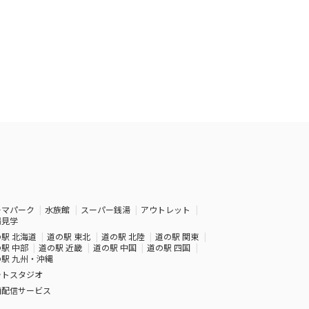
ーマパーク
水族館
スーパー銭湯
アウトレット
場見学
駅 北海道
道の駅 東北
道の駅 北陸
道の駅 関東
駅 中部
道の駅 近畿
道の駅 中国
道の駅 四国
駅 九州・沖縄
ォトスタジオ
画配信サービス