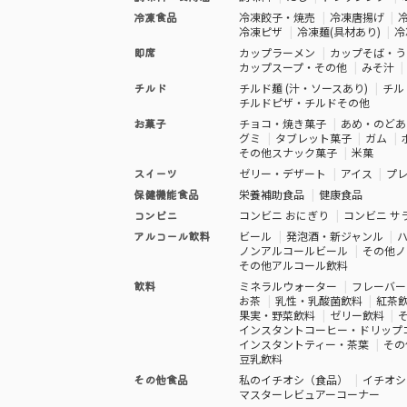
冷凍食品
冷凍餃子・焼売
冷凍唐揚げ
冷凍ピザ
冷凍麺(具材あり)
冷
即席
カップラーメン
カップそば・う
カップスープ・その他
みそ汁
チルド
チルド麺 (汁・ソースあり)
チル
チルドピザ・チルドその他
お菓子
チョコ・焼き菓子
あめ・のどあ
グミ
タブレット菓子
ガム
その他スナック菓子
米菓
スイーツ
ゼリー・デザート
アイス
プ
保健機能食品
栄養補助食品
健康食品
コンビニ
コンビニ おにぎり
コンビニ サ
アルコール飲料
ビール
発泡酒・新ジャンル
ノンアルコールビール
その他ノ
その他アルコール飲料
飲料
ミネラルウォーター
フレーバー
お茶
乳性・乳酸菌飲料
紅茶
果実・野菜飲料
ゼリー飲料
インスタントコーヒー・ドリップ
インスタントティー・茶葉
その
豆乳飲料
その他食品
私のイチオシ（食品）
イチオシ
マスターレビュアーコーナー