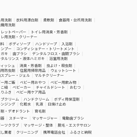
料用洗剤
衣料用漂白剤
柔軟剤
食器用・台所用洗剤
洗機用洗剤
イレットペーパー
トイレ用消臭・芳香剤
イレ用洗剤・クリーナー
顔料
ボディソープ
ハンドソープ
入浴剤
ャンプー
コンディショナー・トリートメント
ミガキ
歯ブラシ
デンタルフロス・歯間ブラシ
ンタルリンス・液体ハミガキ
浴室用洗剤
ティッシュ
消臭・芳香剤
虫よけ・殺虫剤
類用防虫剤
住居用掃除用品
ウェットシート
菌スプレー・ジェル
マルチクリーナー
ビー用ご飯
ベビー用おやつ
ベビー用飲み物
っこ紐
ベビーカー
チャイルドシート
おむつ
しりふき
ベビー用ケア用品
ップクリーム
ハンドクリーム
ボディ用保湿剤
レンジング
化粧水
乳液
日焼け止め
汗剤・デオドラント
育毛剤
顔器
スチーマー
マッサージャー
電動歯ブラシ
ポーツクラブ
マッサージ・整体
脱毛・エステサロン
越し業者
クリーニング
携帯電話会社
ふるさと納税