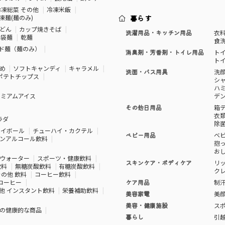
冷凍総菜 その他
冷凍米飯
凍麺(麺のみ)
暮らす
どん
カップ焼きそば
洗濯用品・キッチン用品
衣
袋麺
乾麺
食
ド麺（麺のみ）
消臭剤・芳香剤・トイレ用品
ト
ト
め
ソフトキャンディ
キャラメル
洗面・バス用具
洗
ポテトチップス
シ
ハ
レミアムアイス
デ
その他日用品
箱
衣
ラダ
除
ハイボール
チューハイ・カクテル
ベビー用品
ベ
ンアルコール飲料
抱
お
ウォーター
スポーツ・健康飲料
スキンケア・ボディケア
リ
飲料
無糖炭酸飲料
有糖炭酸飲料
ク
その他 飲料
コーヒー飲料
コーヒー
ケア用品
制
他 インスタント飲料
栄養補助飲料
美容家電
美
美容・健康施設
ス
の健康的な商品
暮らし
引