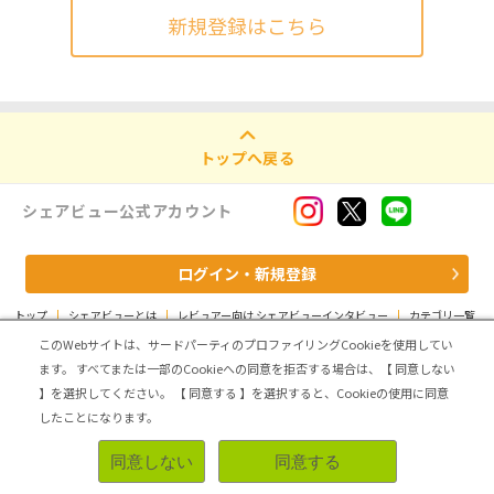
新規登録はこちら
トップへ戻る
シェアビュー公式アカウント
ログイン・新規登録
トップ
|
シェアビューとは
|
レビュアー向け シェアビューインタビュー
|
カテゴリ一覧
|
運営会社
|
個人情報の取扱いについて
|
利用規約
|
サイトマップ
このWebサイトは、サードパーティのプロファイリングCookieを使用してい
ます。
すべてまたは一部のCookieへの同意を拒否する場合は、【 同意しない
Copyright (C) ASMARQ Co.,Ltd. All Rights Reserved.
】を選択してください。
【 同意する 】を選択すると、Cookieの使用に同意
したことになります。
同意しない
同意する