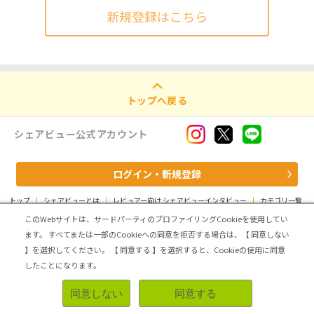
新規登録はこちら
トップへ戻る
シェアビュー公式アカウント
ログイン・新規登録
トップ
|
シェアビューとは
|
レビュアー向け シェアビューインタビュー
|
カテゴリ一覧
|
運営会社
|
個人情報の取扱いについて
|
利用規約
|
サイトマップ
このWebサイトは、サードパーティのプロファイリングCookieを使用してい
ます。
すべてまたは一部のCookieへの同意を拒否する場合は、【 同意しない
Copyright (C) ASMARQ Co.,Ltd. All Rights Reserved.
】を選択してください。
【 同意する 】を選択すると、Cookieの使用に同意
したことになります。
同意しない
同意する