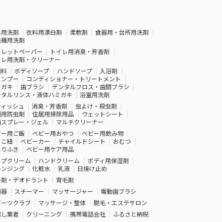
料用洗剤
衣料用漂白剤
柔軟剤
食器用・台所用洗剤
洗機用洗剤
イレットペーパー
トイレ用消臭・芳香剤
イレ用洗剤・クリーナー
顔料
ボディソープ
ハンドソープ
入浴剤
ャンプー
コンディショナー・トリートメント
ミガキ
歯ブラシ
デンタルフロス・歯間ブラシ
ンタルリンス・液体ハミガキ
浴室用洗剤
ティッシュ
消臭・芳香剤
虫よけ・殺虫剤
類用防虫剤
住居用掃除用品
ウェットシート
菌スプレー・ジェル
マルチクリーナー
ビー用ご飯
ベビー用おやつ
ベビー用飲み物
っこ紐
ベビーカー
チャイルドシート
おむつ
しりふき
ベビー用ケア用品
ップクリーム
ハンドクリーム
ボディ用保湿剤
レンジング
化粧水
乳液
日焼け止め
汗剤・デオドラント
育毛剤
顔器
スチーマー
マッサージャー
電動歯ブラシ
ポーツクラブ
マッサージ・整体
脱毛・エステサロン
越し業者
クリーニング
携帯電話会社
ふるさと納税