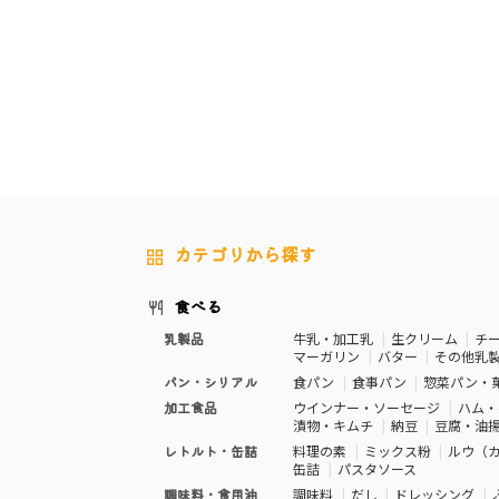
カテゴリから探す
食べる
乳製品
牛乳・加工乳
生クリーム
チ
マーガリン
バター
その他乳
パン・シリアル
食パン
食事パン
惣菜パン・
加工食品
ウインナー・ソーセージ
ハム・
漬物・キムチ
納豆
豆腐・油
レトルト・缶詰
料理の素
ミックス粉
ルウ（
缶詰
パスタソース
調味料・食用油
調味料
だし
ドレッシング