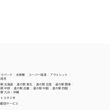
ーマパーク
水族館
スーパー銭湯
アウトレット
場見学
駅 北海道
道の駅 東北
道の駅 北陸
道の駅 関東
駅 中部
道の駅 近畿
道の駅 中国
道の駅 四国
駅 九州・沖縄
ォトスタジオ
画配信サービス