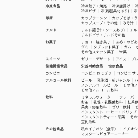
冷凍食品
冷凍餃子・焼売
冷凍唐揚げ
冷凍ピザ
冷凍麺(具材あり)
冷
即席
カップラーメン
カップそば・う
カップスープ・その他
みそ汁
チルド
チルド麺 (汁・ソースあり)
チル
チルドピザ・チルドその他
お菓子
チョコ・焼き菓子
あめ・のどあ
グミ
タブレット菓子
ガム
その他スナック菓子
米菓
スイーツ
ゼリー・デザート
アイス
プ
保健機能食品
栄養補助食品
健康食品
コンビニ
コンビニ おにぎり
コンビニ サ
アルコール飲料
ビール
発泡酒・新ジャンル
ノンアルコールビール
その他ノ
その他アルコール飲料
飲料
ミネラルウォーター
フレーバー
お茶
乳性・乳酸菌飲料
紅茶
果実・野菜飲料
ゼリー飲料
インスタントコーヒー・ドリップ
インスタントティー・茶葉
その
豆乳飲料
その他食品
私のイチオシ（食品）
イチオシ
マスターレビュアーコーナー