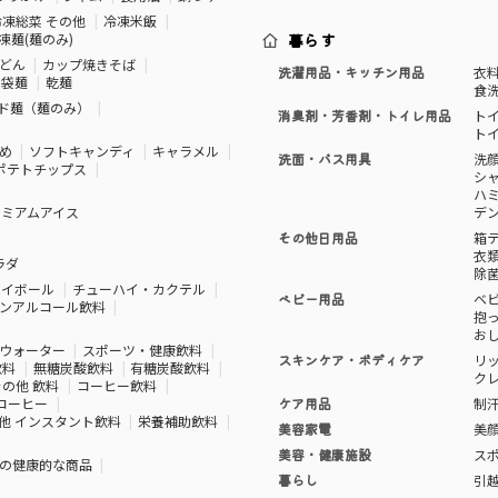
冷凍総菜 その他
冷凍米飯
凍麺(麺のみ)
暮らす
どん
カップ焼きそば
洗濯用品・キッチン用品
衣
袋麺
乾麺
食
ド麺（麺のみ）
消臭剤・芳香剤・トイレ用品
ト
ト
め
ソフトキャンディ
キャラメル
洗面・バス用具
洗
ポテトチップス
シ
ハ
レミアムアイス
デ
その他日用品
箱
衣
ラダ
除
ハイボール
チューハイ・カクテル
ベビー用品
ベ
ンアルコール飲料
抱
お
ウォーター
スポーツ・健康飲料
スキンケア・ボディケア
リ
飲料
無糖炭酸飲料
有糖炭酸飲料
ク
その他 飲料
コーヒー飲料
コーヒー
ケア用品
制
他 インスタント飲料
栄養補助飲料
美容家電
美
美容・健康施設
ス
の健康的な商品
暮らし
引