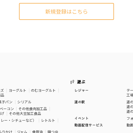
新規登録はこちら
遊ぶ
ーズ
ヨーグルト
のむヨーグルト
レジャー
テ
製品
工
菓子パン
シリアル
道の駅
道の
道の
ベーコン
その他食肉加工品
道の
揚げ
その他大豆加工食品
イベント
フ
カレー・シチューなど）
レトルト
動画配信サービス
動
ふりかけ
ジャム
食用油
鍋つゆ