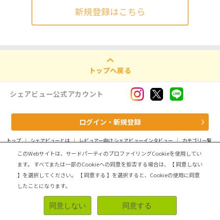
新規登録はこちら
トップへ戻る
シェアビュー公式アカウント
ログイン・新規登録
トップ
|
シェアビューとは
|
レビュアー向け シェアビューインタビュー
|
カテゴリ一覧
|
運営会社
|
個人情報の取扱いについて
|
利用規約
|
サイトマップ
このWebサイトは、サードパーティのプロファイリングCookieを使用してい
ます。
すべてまたは一部のCookieへの同意を拒否する場合は、【 同意しない
Copyright (C) ASMARQ Co.,Ltd. All Rights Reserved.
】を選択してください。
【 同意する 】を選択すると、Cookieの使用に同意
したことになります。
同意しない
同意する