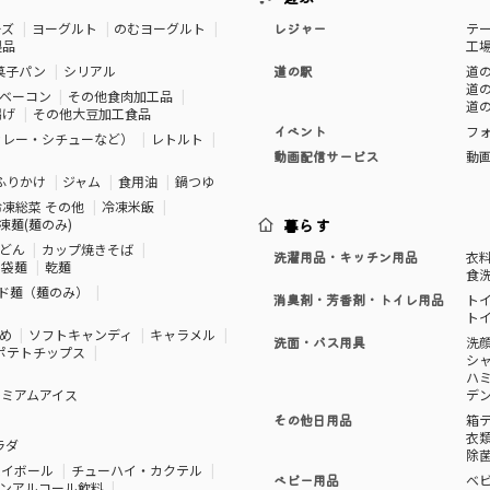
ーズ
ヨーグルト
のむヨーグルト
レジャー
テ
製品
工
菓子パン
シリアル
道の駅
道の
道の
ベーコン
その他食肉加工品
道の
揚げ
その他大豆加工食品
イベント
フ
カレー・シチューなど）
レトルト
動画配信サービス
動
ふりかけ
ジャム
食用油
鍋つゆ
冷凍総菜 その他
冷凍米飯
凍麺(麺のみ)
暮らす
どん
カップ焼きそば
洗濯用品・キッチン用品
衣
袋麺
乾麺
食
ド麺（麺のみ）
消臭剤・芳香剤・トイレ用品
ト
ト
め
ソフトキャンディ
キャラメル
洗面・バス用具
洗
ポテトチップス
シ
ハ
レミアムアイス
デ
その他日用品
箱
衣
ラダ
除
ハイボール
チューハイ・カクテル
ベビー用品
ベ
ンアルコール飲料