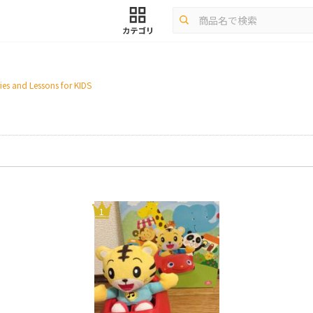
and Lessons for KIDS
1