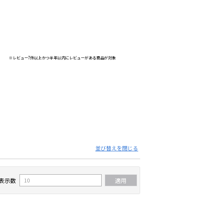
※レビュー7件以上かつ半年以内にレビューがある商品が対象
並び替えを閉じる
表示数