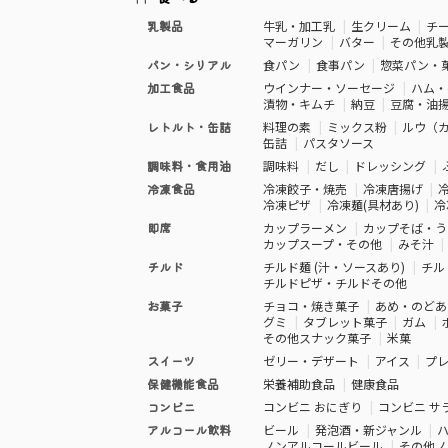
乳製品
牛乳・加工乳
生クリーム
チ
マーガリン
バター
その他乳
パン・シリアル
食パン
食事パン
惣菜パン・
加工食品
ウインナー・ソーセージ
ハム・
漬物・キムチ
納豆
豆腐・油
レトルト・缶詰
料理の素
ミックス粉
ルウ（
缶詰
パスタソース
調味料・食用油
調味料
だし
ドレッシング
冷凍食品
冷凍餃子・焼売
冷凍唐揚げ
冷凍ピザ
冷凍麺(具材あり)
冷
即席
カップラーメン
カップそば・う
カップスープ・その他
みそ汁
チルド
チルド麺 (汁・ソースあり)
チル
チルドピザ・チルドその他
お菓子
チョコ・焼き菓子
あめ・のどあ
グミ
タブレット菓子
ガム
その他スナック菓子
米菓
スイーツ
ゼリー・デザート
アイス
プ
保健機能食品
栄養補助食品
健康食品
コンビニ
コンビニ おにぎり
コンビニ サ
アルコール飲料
ビール
発泡酒・新ジャンル
ノンアルコールビール
その他ノ