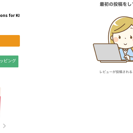
ns for KI
ョッピング