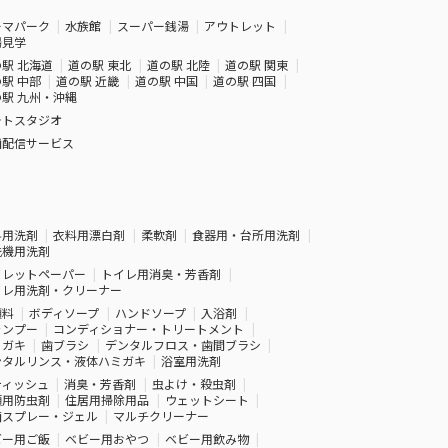
ーマパーク
水族館
スーパー銭湯
アウトレット
場見学
駅 北海道
道の駅 東北
道の駅 北陸
道の駅 関東
駅 中部
道の駅 近畿
道の駅 中国
道の駅 四国
駅 九州・沖縄
ォトスタジオ
画配信サービス
料用洗剤
衣料用漂白剤
柔軟剤
食器用・台所用洗剤
洗機用洗剤
イレットペーパー
トイレ用消臭・芳香剤
イレ用洗剤・クリーナー
顔料
ボディソープ
ハンドソープ
入浴剤
ャンプー
コンディショナー・トリートメント
ミガキ
歯ブラシ
デンタルフロス・歯間ブラシ
ンタルリンス・液体ハミガキ
浴室用洗剤
ティッシュ
消臭・芳香剤
虫よけ・殺虫剤
類用防虫剤
住居用掃除用品
ウェットシート
菌スプレー・ジェル
マルチクリーナー
ビー用ご飯
ベビー用おやつ
ベビー用飲み物