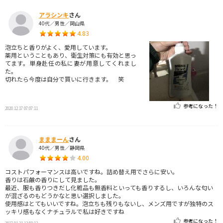
アラシンキ
さん
40代／男性／岡山県
4.83
泡立ちと香りがよく、愛用しています。
薬用ということもあり、衛生対策にも有効と思っ
てます。単身赴任の私に妻が用意してくれまし
た。
切れたら今度は自分で買いに行きます。 笑
参考になった！
2020.12.17 07:07:11
まままーん
さん
40代／男性／静岡県
4.00
コストパフォーマンスは高いですね。詰め替え用でさらに安い。
香りは石鹸の香りにして見ました。
最近、服も香りつきだし化粧品も無香料といっても香りするし、いろんな匂い
が混ざるのもどうかなと思い選択しました。
使用感はとてもいいですね。泡立ちも残りもないし、メンズ用ですが独特のス
ッキリ感もなくナチュラルで私は好きですね
参考になった！