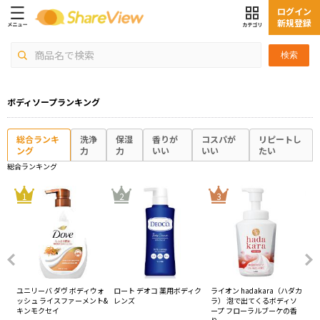
ログイン
新規登録
検索
ボディソープランキング
総合ランキ
洗浄
保湿
香りが
コスパが
リピートし
ング
力
力
いい
いい
たい
総合ランキング
4
1
2
3
くる
ユニリーバ ダヴ ボディウォ
ロート デオコ 薬用ボディク
ライオン hadakara（ハダカ
サ
い
ッシュ ライスファーメント&
レンズ
ラ） 泡で出てくるボディソ
キンモクセイ
ープ フローラルブーケの香