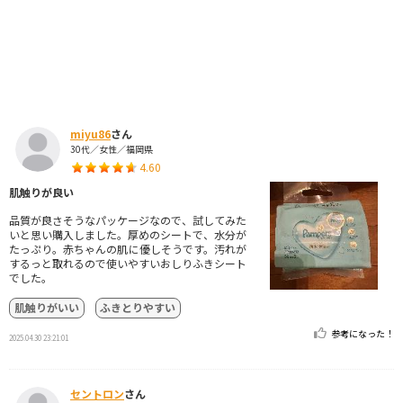
miyu86
さん
30代／女性／福岡県
4.60
肌触りが良い
品質が良さそうなパッケージなので、試してみた
いと思い購入しました。厚めのシートで、水分が
たっぷり。赤ちゃんの肌に優しそうです。汚れが
するっと取れるので使いやすいおしりふきシート
でした。
肌触りがいい
ふきとりやすい
参考になった！
2025.04.30 23:21:01
セントロン
さん