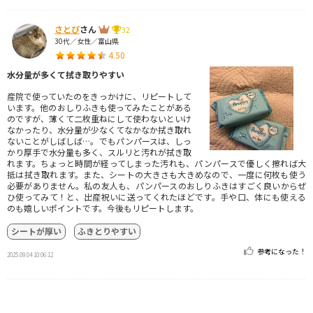
さとぴ
さん
32
30代／女性／富山県
4.50
水分量が多くて拭き取りやすい
産院で使っていたのをきっかけに、リピートして
います。他のおしりふきも使ってみたことがある
のですが、薄くて二枚重ねにして使わないといけ
なかったり、水分量が少なくてなかなか拭き取れ
ないことがしばしば…。でもパンパースは、しっ
かり厚手で水分量も多く、スルリと汚れが拭き取
れます。ちょっと時間が経ってしまった汚れも、パンパースで優しく擦れば大
抵は拭き取れます。また、シートの大きさも大きめなので、一度に何枚も使う
必要がありません。私の友人も、パンパースのおしりふきはすごく良いからぜ
ひ使ってみて！と、出産祝いに送ってくれたほどです。手や口、体にも使える
のも嬉しいポイントです。今後もリピートします。
シートが厚い
ふきとりやすい
参考になった！
2025.09.04 10:06:12