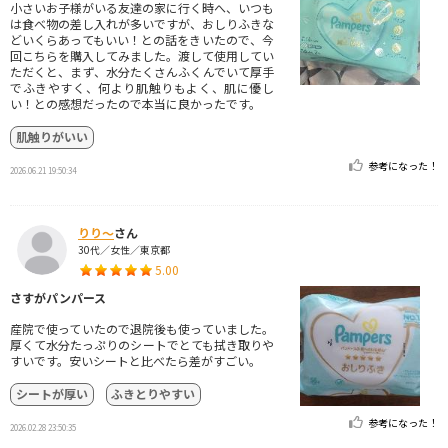
小さいお子様がいる友達の家に行く時へ、いつも
は食べ物の差し入れが多いですが、おしりふきな
どいくらあってもいい！との話をきいたので、今
回こちらを購入してみました。渡して使用してい
ただくと、まず、水分たくさんふくんでいて厚手
でふきやすく、何より肌触りもよく、肌に優し
い！との感想だったので本当に良かったです。
肌触りがいい
参考になった！
2026.06.21 19:50:34
りり〜
さん
30代／女性／東京都
5.00
さすがパンパース
産院で使っていたので退院後も使っていました。
厚くて水分たっぷりのシートでとても拭き取りや
すいです。安いシートと比べたら差がすごい。
シートが厚い
ふきとりやすい
参考になった！
2026.02.28 23:50:35