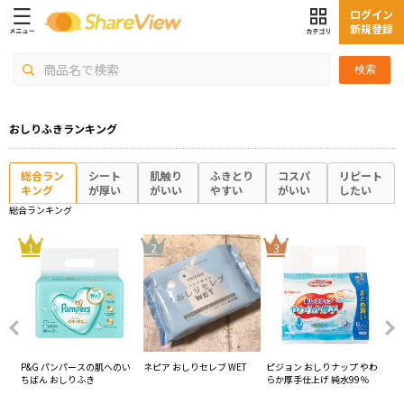
ログイン
新規登録
検索
おしりふきランキング
総合ラン
シート
肌触り
ふきとり
コスパ
リピート
キング
が厚い
がいい
やすい
がいい
したい
総合ランキング
4
1
2
3
ーン
P&G パンパースの肌へのい
ネピア おしりセレブ WET
ピジョン おしりナップ やわ
ユ
ちばん おしりふき
らか厚手仕上げ 純水99％
し