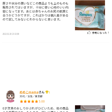
厚さや水分の潤いなどこの商品よりも上のものも
販売されてはいますが、十分に使い心地のいい内
容になってます。あとは赤ちゃんのお尻の肌質と
合うかどうかですが、こればかりは個人差がある
ので試してみないとわからないと思います。
参考になった！
2022.02.20 23:32:08
めめこmama
さん
1
30代／女性／東京都
5.00
0才次男のおしりかぶれがひどいため、他の商品