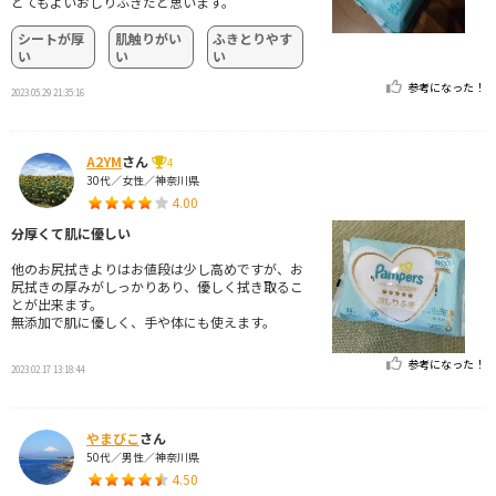
とてもよいおしりふきだと思います。
シートが厚
肌触りがい
ふきとりやす
い
い
い
参考になった！
2023.05.29 21:35:16
A2YM
さん
4
30代／女性／神奈川県
4.00
分厚くて肌に優しい
他のお尻拭きよりはお値段は少し高めですが、お
尻拭きの厚みがしっかりあり、優しく拭き取るこ
とが出来ます。
無添加で肌に優しく、手や体にも使えます。
参考になった！
2023.02.17 13:18:44
やまびこ
さん
50代／男性／神奈川県
4.50