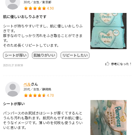
30代／女性／東京都
4.90
肌に優しいおしりふきです
シートが持ちやすいですし、肌に優しいおしりふ
きです。
厚手なのでしっかり汚れをふき取ることができま
す。
そのため長くリピートしています。
シートが厚い
肌触りがいい
リピートしたい
参考になった！
2025.01.27 10:08:58
ベル
さん
20代／女性／静岡県
4.70
シートが厚い
パンパースのお尻拭きはシートが厚くてするんと
うんち汚れも取れます。肌荒れもせずお肌に優し
そうなイメージです。薄いのを何枚も使うよりい
いと思います。