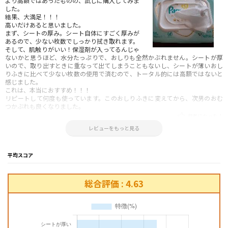
より高額ではあったものの、試しに購入してみま
した。
結果、大満足！！！
高いだけあると思いました。
まず、シートの厚み。シート自体にすごく厚みが
あるので、少ない枚数でしっかり拭き取れます。
そして、肌触りがいい！保湿剤が入ってるんじゃ
ないかと思うほど、水分たっぷりで、おしりも全然かぶれません。シートが厚
いので、取り出すときに重なって出てしまうこともないし、シートが薄いおし
りふきに比べて少ない枚数の使用で済むので、トータル的には高額ではないと
感じました。
これは、本当におすすめ！！！
リピートして何度も使っています。このおしりふきに変えてから、次男のおむ
つかぶれも良くなりました。
参考になった！
2021.10.09 21:13:19
レビューをもっと見る
平均スコア
総合評価 : 4.63