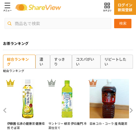
ログイン
新規登録
検索
お茶ランキング
総合ランキン
濃
すっき
コスパがい
リピートした
グ
い
り
い
い
総合ランキング
4
1
2
3
う
伊藤園 伝承の健康茶 健康焙
サントリー 緑茶 伊右衛門 冷
日本コカ・コーラ 煌 烏龍茶
サ
煎 そば茶
茶仕立て
能