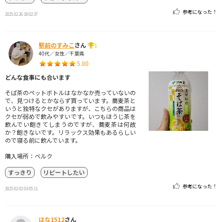
参考になった！
2025.02.26 18:02:37
駅前のすみこ
さん
1
40代／女性／千葉県
5.00
どんな食事にも合います
そば茶のペットボトルはなかなか売っていないの
で、見つけるとかならず買っています。蕎麦茶と
いうと独特なクセがありますが、こちらの商品は
クセが弱めで飲みやすいです。いつもほうじ茶を
飲んでい飽きてしまうのですが、蕎麦茶は何故
か？飽きないです。リラックス効果もあるらしい
ので寝る前に飲んでいます。
購入場所：ベルク
すっきり
リピートしたい
参考になった！
2025.02.02 03:05:11
はな1512
さん