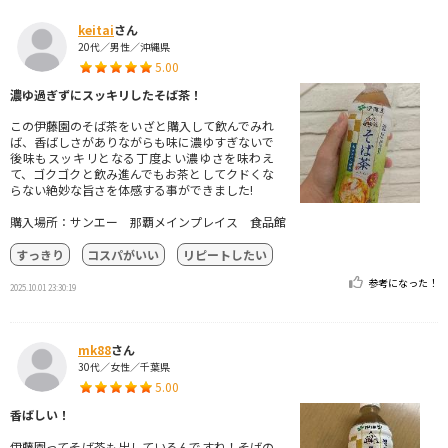
keitai
さん
20代／男性／沖縄県
5.00
濃ゆ過ぎずにスッキリしたそば茶！
この伊藤園のそば茶をいざと購入して飲んでみれ
ば、香ばしさがありながらも味に濃ゆすぎないで
後味もスッキリとなる丁度よい濃ゆさを味わえ
て、ゴクゴクと飲み進んでもお茶としてクドくな
らない絶妙な旨さを体感する事ができました!
購入場所：サンエー 那覇メインプレイス 食品館
すっきり
コスパがいい
リピートしたい
参考になった！
2025.10.01 23:30:19
mk88
さん
30代／女性／千葉県
5.00
香ばしい！
伊藤園ってそば茶も出しているんですね！そばの