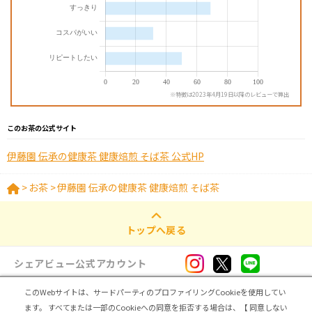
※特徴は2023年4月19日以降のレビューで算出
このお茶の公式サイト
伊藤園 伝承の健康茶 健康焙煎 そば茶 公式HP
>
お茶
>
伊藤園 伝承の健康茶 健康焙煎 そば茶
トップへ戻る
シェアビュー公式アカウント
このWebサイトは、サードパーティのプロファイリングCookieを使用してい
ログイン・新規登録
ます。
すべてまたは一部のCookieへの同意を拒否する場合は、【 同意しない