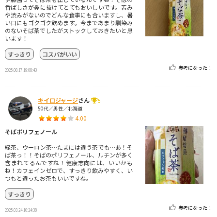
香ばしさが鼻に抜けてとてもおいしいです。苦み
や渋みがないのでどんな食事にも合いますし、暑
い日にもゴクゴク飲めます。今まであまり馴染み
のないそば茶でしたがストックしておきたいと思
います！
すっきり
コスパがいい
参考になった！
2025.08.17 19:08:43
キイロジャージ
さん
5
50代／男性／北海道
4.00
そばポリフェノール
緑茶、ウーロン茶…たまには違う茶でも…あ！そ
ば茶っ！！そばのポリフェノール、ルチンが多く
含まれてるんですね！健康志向には、いいかも
ね！カフェインゼロで、すっきり飲みやすく、い
つもと違ったお茶もいいですね。
すっきり
参考になった！
2025.03.24 10:24:38