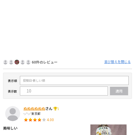
並び替えを閉じる
60件のレビュー
表示順
表示数
ぬぬぬぬぬぬ
さん
1
-／-／東京都
4.00
美味しい