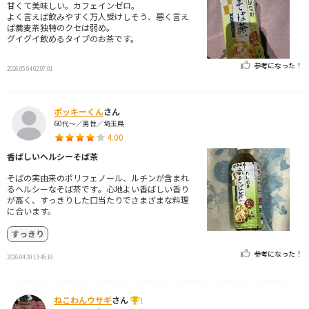
甘くて美味しい。カフェインゼロ。
よく言えば飲みやすく万人受けしそう、悪く言え
ば蕎麦茶独特のクセは弱め。
グイグイ飲めるタイプのお茶です。
参考になった！
2026.05.04 02:07:01
ポッキーくん
さん
60代～／男性／埼玉県
4.00
香ばしいヘルシーそば茶
そばの実由来のポリフェノール、ルチンが含まれ
るヘルシーなそば茶です。心地よい香ばしい香り
が高く、すっきりした口当たりでさまざまな料理
に合います。
すっきり
参考になった！
2026.04.20 13:45:19
ねこわんウサギ
さん
1