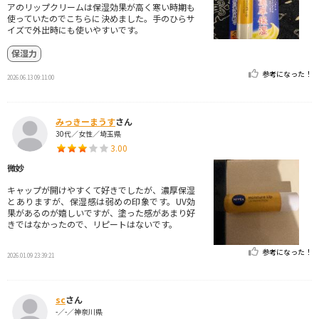
アのリップクリームは保湿効果が高く寒い時期も
使っていたのでこちらに決めました。手のひらサ
イズで外出時にも使いやすいです。
保湿力
参考になった！
2026.06.13 09:11:00
みっきーまうす
さん
30代／女性／埼玉県
3.00
微妙
キャップが開けやすくて好きでしたが、濃厚保湿
とありますが、保湿感は弱めの印象です。UV効
果があるのが嬉しいですが、塗った感があまり好
きではなかったので、リピートはないです。
参考になった！
2026.01.09 23:39:21
sc
さん
-／-／神奈川県