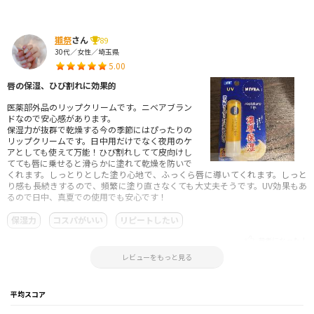
獺祭
さん
89
30代／女性／埼玉県
5.00
唇の保湿、ひび割れに効果的
医薬部外品のリップクリームです。ニベアブラン
ドなので安心感があります。
保湿力が抜群で乾燥する今の季節にはぴったりの
リップクリームです。日中用だけでなく夜用のケ
アとしても使えて万能！ひび割れしてて皮向けし
てても唇に乗せると滑らかに塗れて乾燥を防いで
くれます。しっとりとした塗り心地で、ふっくら唇に導いてくれます。しっと
り感も長続きするので、頻繁に塗り直さなくても大丈夫そうです。UV効果もあ
るので日中、真夏での使用でも安心です！
保湿力
コスパがいい
リピートしたい
参考になった！
2023.12.24 22:05:21
レビューをもっと見る
平均スコア