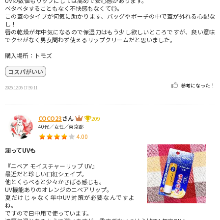
UVの数値もリップにしては高めで安心感があります。
ベタベタすることもなく不快感もなくて◎。
この蓋のタイプが何気に助かります、バッグやポーチの中で蓋が外れる心配な
し！
唇の乾燥が年中気になるので保湿力はもう少し欲しいところですが、良い意味
でクセがなく男女問わず使えるリップクリームだと思いました。
購入場所：トモズ
コスパがいい
参考になった！
2025.12.05 17:59:11
COCO23
さん
209
40代／女性／東京都
4.00
潤ってUVも
『ニベア モイスチャーリップ UV』
最近だと珍しい口紅シェイプ。
他とくらべると少々かさばる感じも。
UV機能ありのオレンジのニベアリップ。
夏だけじゃなく年中UV対策が必要なんですよ
ね。
ですので日中用で使っています。