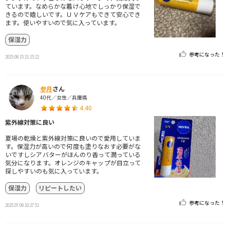
ています。なめらかな着け心地でしっかり保湿で
きるので嬉しいです。ＵＶケアもできて安心でき
ます。使いやすいので気に入っています。
保湿力
参考になった！
2025.08.15 21:15:22
参月
さん
40代／女性／兵庫県
4.40
紫外線対策に良い
夏場の乾燥と紫外線対策に良いので愛用していま
す。保湿力が高いので何度も塗りなおす必要がな
いですしシアバターがほんのり香って潤っている
気分になります。オレンジのキャップが目立って
探しやすいのも気に入っています。
保湿力
リピートしたい
参考になった！
2025.07.09 10:27:51