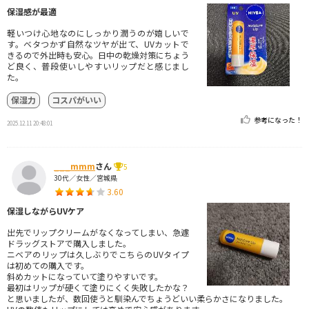
保湿感が最適
軽いつけ心地なのにしっかり潤うのが嬉しいで
す。ベタつかず自然なツヤが出て、UVカットで
きるので外出時も安心。日中の乾燥対策にちょう
ど良く、普段使いしやすいリップだと感じまし
た。
保湿力
コスパがいい
参考になった！
2025.12.11 20:48:01
___mmm
さん
5
30代／女性／宮城県
3.60
保湿しながらUVケア
出先でリップクリームがなくなってしまい、急遽
ドラッグストアで購入しました。
ニベアのリップは久しぶりでこちらのUVタイプ
は初めての購入です。
斜めカットになっていて塗りやすいです。
最初はリップが硬くて塗りにくく失敗したかな？
と思いましたが、数回使うと馴染んでちょうどいい柔らかさになりました。