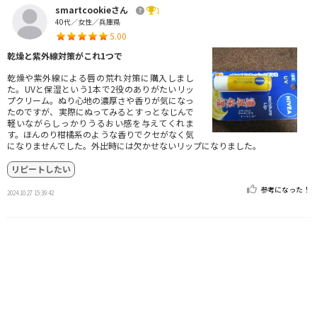
smartcookieさん
1
40代／女性／兵庫県
5.00
乾燥と紫外線対策がこれ1つで
乾燥や紫外線による唇の荒れ対策に購入しまし
た。UVと保湿という1本で2役のありがたいリッ
プクリーム。ぬり心地の濃厚さや香りが気になっ
たのですが、実際にぬってみるとすっとなじんで
軽いながらしっかりうるおい感を与えてくれま
す。ほんのり柑橘系のような香りでクセがなく気
になりませんでした。外出時には欠かせないリップになりました。
リピートしたい
参考になった！
2024.10.27 15:39:42