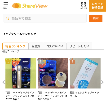
ログイン
新規登録
検索
リップクリームランキング
総合ランキング
保湿力
コスパがいい
リピートしたい
総合ランキング
4
1
2
3
ーリ
花王 ニベア ディープモイス
花王 ニベア ディープモイス
花王 キュレル リップケアク
花
無香
チャーリップ バニラ＆マカ
チャー ナイトプロテクト は
リーム
ッ
ダミアの香り
ちみつの香り