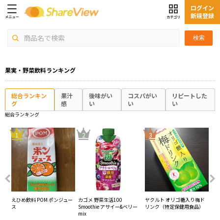
ログイン
新規登録
検索
果実・野菜飲料ランキング
総合ランキン
果汁
後味がい
コスパがい
リピートした
グ
感
い
い
い
総合ランキング
4
1
2
3
%
えひめ飲料 POM ポンジュー
カゴメ 野菜生活100
ヤクルト オリゴ糖入り梅ド
キリ
ス
Smoothie アサイー&ベリー
リンク（特定保健用食品）
ま
mix