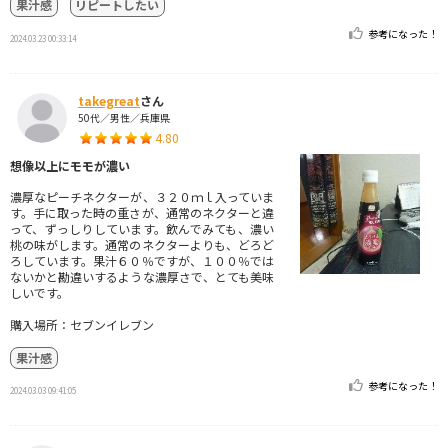
果汁感
リピートしたい
参考になった！
2024.03.23 00:33:14
takegreat
さん
50代／男性／兵庫県
4.80
想像以上にモモが濃い
濃厚なピーチネクターが、３２０ｍｌ入っていま
す。手に取った時の重さが、通常のネクターと違
って、ずっしりしています。飲んでみても、濃い
桃の味がします。通常のネクターよりも、どろど
ろしています。果汁６０％ですが、１００％では
ないかと勘違いするような濃厚さで、とても美味
しいです。
購入場所：セブンイレブン
果汁感
参考になった！
2024.03.03 09:41:05