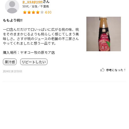
p_usapyon
さん
50代／女性／千葉県
4.00
ももより桃!!
一口含んだだけで口いっぱいに広がる桃の味、桃
をそのままかじるよりも桃らしく感じてしまう美
味しさ。さすが桃のジュースの老舗の不二家さん
やってくれましたと想う一品です。
購入場所：ヤオコー牧の原モア店
果汁感
リピートしたい
参考になった！
2024.02.18 23:53:03