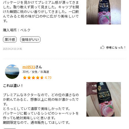
パッケージを見かけてプレミアム感が漂ってきま
した。取り敢えず買って見ました。キャツプを開
けた瞬間に桃のいい香りがしてきました。一口飲
んでみると桃の味が口の中に広がり美味しいで
す。
購入場所：ベルク
果汁感
後味がいい
参考になった！
2025.04.24 10:14:46
mi0531
さん
30代／女性／北海道
4.70
これは濃い！
プレミアムなネクターなので、どの位の濃さなの
か飲んでみると、想像以上に桃の味が濃かったで
す。
とろっとしていて濃厚で美味しかったです。
パッケージに載っているレシピのシャーベットを
作っても絶対美味しいと思います。
期間限定なので、通年販売してほしいです。