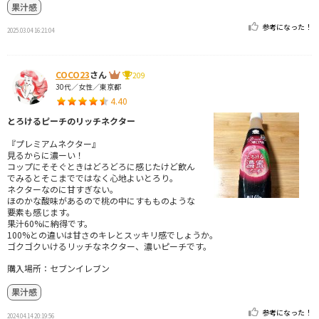
果汁感
参考になった！
2025.03.04 16:21:04
COCO23
さん
209
30代／女性／東京都
4.40
とろけるピーチのリッチネクター
『プレミアムネクター』
見るからに濃ーい！
コップにそそぐときはどろどろに感じたけど飲ん
でみるとそこまでではなく心地よいとろり。
ネクターなのに甘すぎない。
ほのかな酸味があるので桃の中にすもものような
要素も感じます。
果汁60%に納得です。
100%との違いは甘さのキレとスッキリ感でしょうか。
ゴクゴクいけるリッチなネクター、濃いピーチです。
購入場所：セブンイレブン
果汁感
参考になった！
2024.04.14 20:19:56