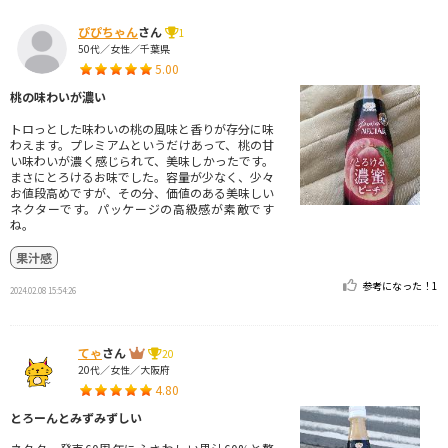
ぴぴちゃん
さん
1
50代／女性／千葉県
5.00
桃の味わいが濃い
トロっとした味わいの桃の風味と香りが存分に味
わえます。プレミアムというだけあって、桃の甘
い味わいが濃く感じられて、美味しかったです。
まさにとろけるお味でした。容量が少なく、少々
お値段高めですが、その分、価値のある美味しい
ネクターです。パッケージの高級感が素敵です
ね。
果汁感
参考になった！
1
2024.02.08 15:54:26
てゃ
さん
20
20代／女性／大阪府
4.80
とろーんとみずみずしい