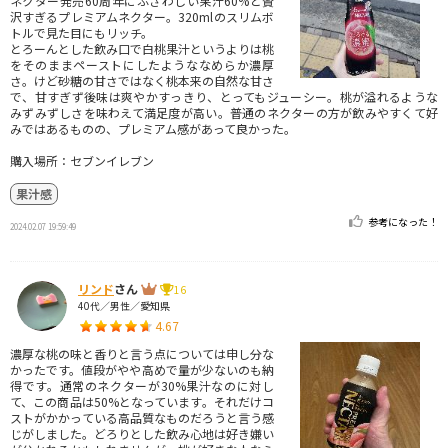
ネクター発売60周年にふさわしい果汁60%と贅
沢すぎるプレミアムネクター。320mlのスリムボ
トルで見た目にもリッチ。
とろーんとした飲み口で白桃果汁というよりは桃
をそのままペーストにしたようななめらか濃厚
さ。けど砂糖の甘さではなく桃本来の自然な甘さ
で、甘すぎず後味は爽やかすっきり、とってもジューシー。桃が溢れるような
みずみずしさを味わえて満足度が高い。普通のネクターの方が飲みやすくて好
みではあるものの、プレミアム感があって良かった。
購入場所：セブンイレブン
果汁感
参考になった！
2024.02.07 19:59:49
リンド
さん
16
40代／男性／愛知県
4.67
濃厚な桃の味と香りと言う点については申し分な
かったです。値段がやや高めで量が少ないのも納
得です。通常のネクターが30%果汁なのに対し
て、この商品は50%となっています。それだけコ
ストがかかっている高品質なものだろうと言う感
じがしました。どろりとした飲み心地は好き嫌い