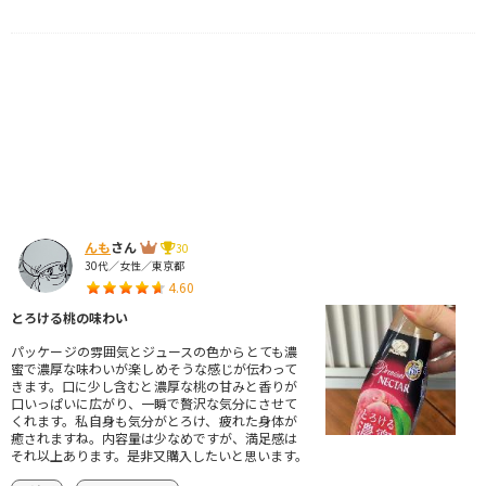
んも
さん
30
30代／女性／東京都
4.60
とろける桃の味わい
パッケージの雰囲気とジュースの色からとても濃
蜜で濃厚な味わいが楽しめそうな感じが伝わって
きます。口に少し含むと濃厚な桃の甘みと香りが
口いっぱいに広がり、一瞬で贅沢な気分にさせて
くれます。私自身も気分がとろけ、疲れた身体が
癒されますね。内容量は少なめですが、満足感は
それ以上あります。是非又購入したいと思います。