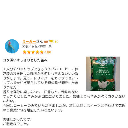
うーみー
さん
110
50代／女性／神奈川県
4.80
コク深いすっきりとした苦み
１人分ずつドリップできるタイプのコーヒー。個
包装の袋を開けた瞬間から何とも言えないいい香
りがします。更に、ドリッパーをカップにセット
してお湯を注ぎ蒸らしている時の幸せ時間…たま
りません！
香りを存分に楽しみつつ一口含むと、雑味のない
すっきりとした苦みがお口に広がりました。酸味よりも苦みが強くコクが深い
味わい。
今回はコーヒーのみでいただきましたが、次回は甘いスイーツと合わせて究極
のご褒美timeを堪能したいと思います。
美味しかったです。
ご馳走様でした。