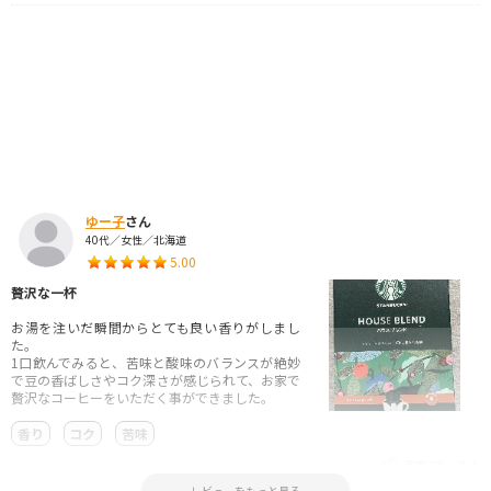
ゆー子
さん
40代／女性／北海道
5.00
贅沢な一杯
お湯を注いだ瞬間からとても良い香りがしまし
た。
1口飲んでみると、苦味と酸味のバランスが絶妙
で豆の香ばしさやコク深さが感じられて、お家で
贅沢なコーヒーをいただく事ができました。
香り
コク
苦味
参考になった！
2024.05.23 11:20:01
レビューをもっと見る