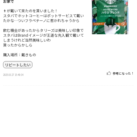
お家で
👨が戴いて来たのを貰いました！
スタバでホットコーヒーはポットサービスて戴い
たかな…ついフラペチーノに惹かれちゃうから
飲む機会があったからタリーズは美味しい印象で
スタバはBrandイメージが王道な先入観で戴いて
しまうけれど当然美味しいわ
貰ったからかしら
購入場所：戴きもの
リピートしたい
参考になった！
2025.03.27 15:49:34