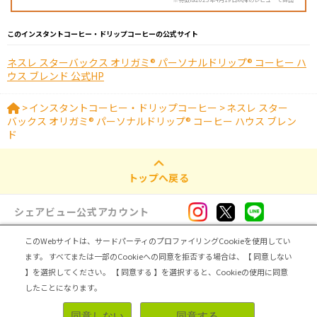
このインスタントコーヒー・ドリップコーヒーの公式サイト
ネスレ スターバックス オリガミ® パーソナルドリップ® コーヒー ハ
ウス ブレンド 公式HP
>
インスタントコーヒー・ドリップコーヒー
>
ネスレ スター
バックス オリガミ® パーソナルドリップ® コーヒー ハウス ブレン
ド
トップへ戻る
シェアビュー公式アカウント
このWebサイトは、サードパーティのプロファイリングCookieを使用してい
ログイン・新規登録
ます。
すべてまたは一部のCookieへの同意を拒否する場合は、【 同意しない
】を選択してください。
【 同意する 】を選択すると、Cookieの使用に同意
トップ
|
シェアビューとは
|
レビュアー向け シェアビューインタビュー
|
カテゴリ一覧
したことになります。
|
運営会社
|
個人情報の取扱いについて
|
利用規約
|
サイトマップ
同意しない
同意する