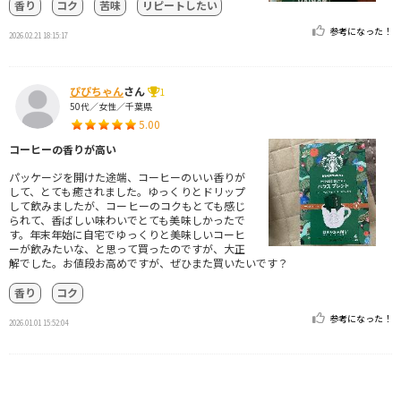
香り
コク
苦味
リピートしたい
参考になった！
2026.02.21 18:15:17
ぴぴちゃん
さん
1
50代／女性／千葉県
5.00
コーヒーの香りが高い
パッケージを開けた途端、コーヒーのいい香りが
して、とても癒されました。ゆっくりとドリップ
して飲みましたが、コーヒーのコクもとても感じ
られて、香ばしい味わいでとても美味しかったで
す。年末年始に自宅でゆっくりと美味しいコーヒ
ーが飲みたいな、と思って買ったのですが、大正
解でした。お値段お高めですが、ぜひまた買いたいです？
香り
コク
参考になった！
2026.01.01 15:52:04