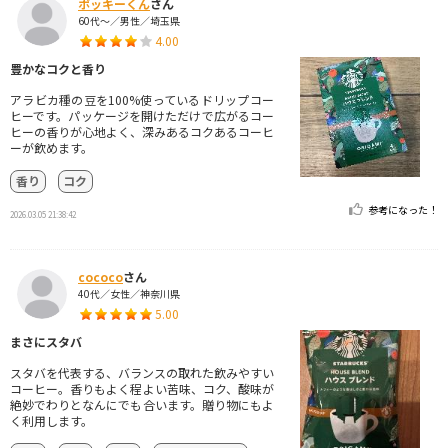
ポッキーくん
さん
60代～／男性／埼玉県
4.00
豊かなコクと香り
アラビカ種の豆を100%使っているドリップコー
ヒーです。パッケージを開けただけで広がるコー
ヒーの香りが心地よく、深みあるコクあるコーヒ
ーが飲めます。
香り
コク
参考になった！
2026.03.05 21:38:42
cococo
さん
40代／女性／神奈川県
5.00
まさにスタバ
スタバを代表する、バランスの取れた飲みやすい
コーヒー。香りもよく程よい苦味、コク、酸味が
絶妙でわりとなんにでも合います。贈り物にもよ
く利用します。