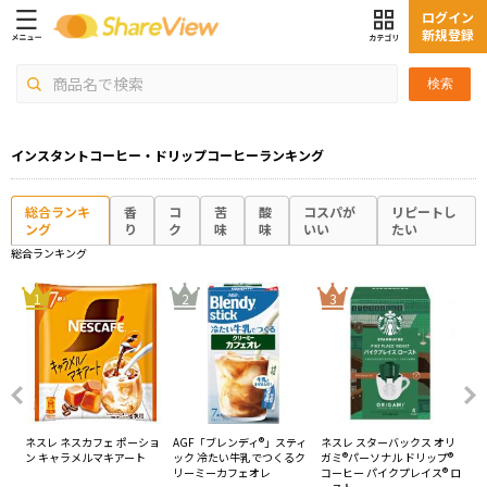
ログイン
新規登録
検索
インスタントコーヒー・ドリップコーヒーランキング
総合ランキ
香
コ
苦
酸
コスパが
リピートし
ング
り
ク
味
味
いい
たい
総合ランキング
4
1
2
3
オン
ネスレ ネスカフェ ポーショ
AGF「ブレンディ®」スティ
ネスレ スターバックス オリ
AG
ン キャラメルマキアート
ック 冷たい牛乳でつくるク
ガミ®パーソナル ドリップ®
レ
リーミーカフェオレ
コーヒー パイクプレイス® ロ