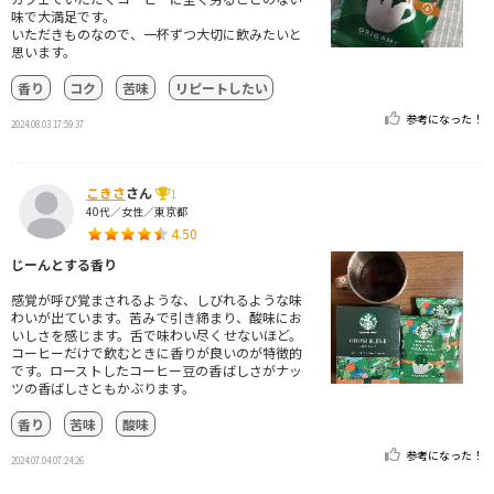
味で大満足です。
いただきものなので、一杯ずつ大切に飲みたいと
思います。
香り
コク
苦味
リピートしたい
参考になった！
2024.08.03 17:59:37
こきさ
さん
1
40代／女性／東京都
4.50
じーんとする香り
感覚が呼び覚まされるような、しびれるような味
わいが出ています。苦みで引き締まり、酸味にお
いしさを感じます。舌で味わい尽くせないほど。
コーヒーだけで飲むときに香りが良いのが特徴的
です。ローストしたコーヒー豆の香ばしさがナッ
ツの香ばしさともかぶります。
香り
苦味
酸味
参考になった！
2024.07.04 07:24:26