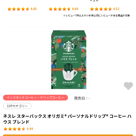
ースト
4.65
4.64
4.52
※レビュー7件以上かつ半年以内にレビューがある商品が対象
インスタントコーヒー・ドリップコーヒー
発売日：-
10Pカテゴリー
ネスレ スターバックス オリガミ® パーソナルドリップ® コーヒー ハ
ウス ブレンド
4.44