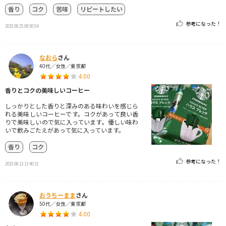
香り
コク
苦味
リピートしたい
参考になった！
2025.08.25 08:50:54
なおら
さん
40代／女性／東京都
4.00
香りとコクの美味しいコーヒー
しっかりとした香りと深みのある味わいを感じら
れる美味しいコーヒーです。コクがあって良い香
りで美味しいので気に入っています。優しい味わ
いで飲みごたえがあって気に入っています。
香り
コク
参考になった！
2025.08.13 13:40:31
おうちーまま
さん
50代／女性／東京都
4.00