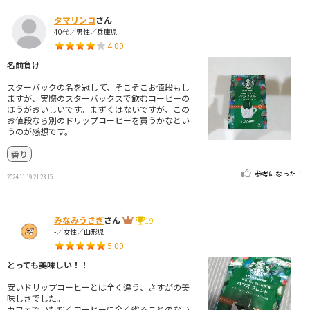
タマリンコ
さん
40代／男性／兵庫県
4.00
名前負け
スターバックの名を冠して、そこそこお値段もし
ますが、実際のスターバックスで飲むコーヒーの
ほうがおいしいです。まずくはないですが、この
お値段なら別のドリップコーヒーを買うかなとい
うのが感想です。
香り
参考になった！
2024.11.19 21:23:15
みなみうさぎ
さん
19
-／女性／山形県
5.00
とっても美味しい！！
安いドリップコーヒーとは全く違う、さすがの美
味しさでした。
カフェでいただくコーヒーに全く劣ることのない