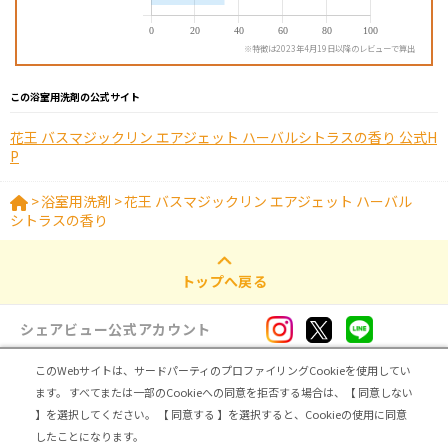
※特徴は2023年4月19日以降のレビューで算出
この浴室用洗剤の公式サイト
花王 バスマジックリン エアジェット ハーバルシトラスの香り 公式H
P
>
浴室用洗剤
>
花王 バスマジックリン エアジェット ハーバル
シトラスの香り
トップへ戻る
シェアビュー公式アカウント
このWebサイトは、サードパーティのプロファイリングCookieを使用してい
ログイン・新規登録
ます。
すべてまたは一部のCookieへの同意を拒否する場合は、【 同意しない
】を選択してください。
【 同意する 】を選択すると、Cookieの使用に同意
トップ
|
シェアビューとは
|
レビュアー向け シェアビューインタビュー
|
カテゴリ一覧
したことになります。
|
運営会社
|
個人情報の取扱いについて
|
利用規約
|
サイトマップ