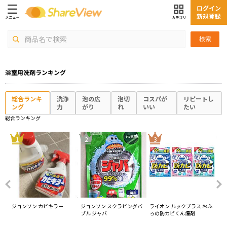
ログイン
新規登録
検索
浴室用洗剤ランキング
総合ランキ
洗浄
泡の広
泡切
コスパが
リピートし
ング
力
がり
れ
いい
たい
総合ランキング
4
1
2
3
バス
ジョンソン カビキラー
ジョンソン スクラビングバ
ライオン ルックプラス おふ
花
ン
ブル ジャバ
ろの防カビくん煙剤
ジェ
リ