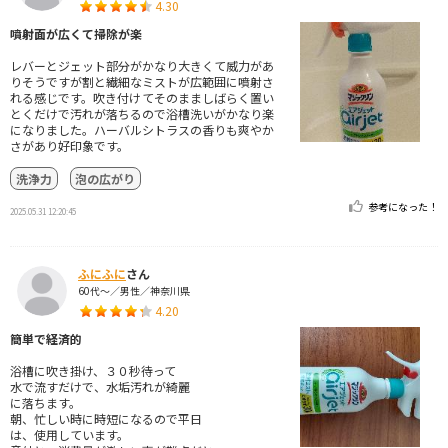
4.30
噴射面が広くて掃除が楽
レバーとジェット部分がかなり大きくて威力があ
りそうですが割と繊細なミストが広範囲に噴射さ
れる感じです。吹き付けてそのまましばらく置い
とくだけで汚れが落ちるので浴槽洗いがかなり楽
になりました。ハーバルシトラスの香りも爽やか
さがあり好印象です。
洗浄力
泡の広がり
参考になった！
2025.05.31 12:20:45
ふにふに
さん
60代～／男性／神奈川県
4.20
簡単で経済的
浴槽に吹き掛け、３０秒待って
水で流すだけで、水垢汚れが綺麗
に落ちます。
朝、忙しい時に時短になるので平日
は、使用しています。