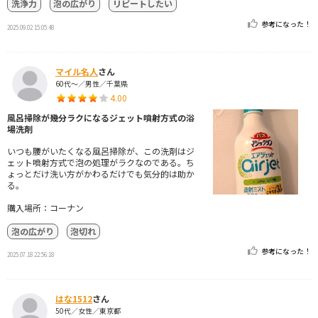
洗浄力
泡の広がり
リピートしたい
参考になった！
2025.09.02 15:05:48
マイル名人
さん
60代～／男性／千葉県
4.00
風呂掃除が幾分ラクになるジェット噴射方式の浴
場洗剤
いつも腰がいたくなる風呂掃除が、この洗剤はジ
ェット噴射方式で泡の処理がラクなのである。ち
ょっとだけ洗い方がかわるだけでも気分的は助か
る。
購入場所：コーナン
泡の広がり
泡切れ
参考になった！
2025.07.18 22:56:18
はな1512
さん
50代／女性／東京都