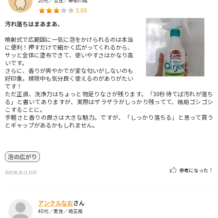
20代／女性／神奈川県
3.00
汚れ落ちはまあまあ、
噴射式で広範囲に一気に泡をかけられるのは本当
に便利！押すだけで細かく広がってくれるから、
サッと全体に塗布できて、使いやすさはかなり高
いです。
さらに、香りが爽やかでが変な匂いがしないのも
好印象。掃除中も気分良く使えるのがありがたい
です！
ただ正直、洗浄力はちょっと物足りなさが残ります。「30秒待てば汚れが落ち
る」と書いてありますが、実際はザラザラがしっかり残ってて、結局ゴシゴシ
こすることに。
手軽さと香りの良さは大きな魅力。ですが、「しっかり落ちる」と思って買う
とギャップがあるかもしれません。
泡の広がり
参考になった！
2025.06.20 21:15:07
アンクルなお
さん
40代／男性／埼玉県