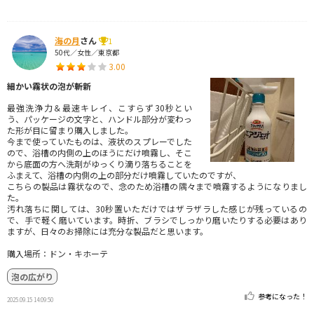
海の月
さん
1
50代／女性／東京都
3.00
細かい霧状の泡が斬新
最強洗浄力＆最速キレイ、こすらず30秒とい
う、パッケージの文字と、ハンドル部分が変わっ
た形が目に留まり購入しました。
今まで使っていたものは、液状のスプレーでした
ので、浴槽の内側の上のほうにだけ噴霧し、そこ
から底面の方へ洗剤がゆっくり滴り落ちることを
ふまえて、浴槽の内側の上の部分だけ噴霧していたのですが、
こちらの製品は霧状なので、念のため浴槽の隅々まで噴霧するようになりまし
た。
汚れ落ちに関しては、30秒置いただけではザラザラした感じが残っているの
で、手で軽く磨いています。時折、ブラシでしっかり磨いたりする必要はあり
ますが、日々のお掃除には充分な製品だと思います。
購入場所：ドン・キホーテ
泡の広がり
参考になった！
2025.09.15 14:09:50