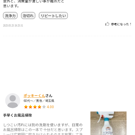
意外と、消費量が激しい事が難点だと
思います。
洗浄力
泡切れ
リピートしたい
参考になった！
2025.05.25 19:25:31
ポッキーくん
さん
60代～／男性／埼玉県
4.00
手早くお風呂掃除
しつこい汚れには別の洗剤を使いますが、日常の
お風呂掃除はこの一本で十分だと思います。スプ
レーは広範囲に吹きかけられそのまま放置して洗