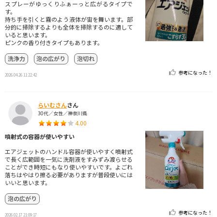
スプレーがゆっくりふぁーっと広がるタイプで
す。
持ち手を引くと霧のよう液体が宙を舞います。部
分的に掃除するよりも全体を掃除するのに適して
いると思います。
ピンクの香り付きタイプもあります。
洗浄力
泡の広がり
泡切れ
参考になった！
2026.04.26 11:22:42
らいむさん
さん
30代／女性／神奈川県
4.00
噴射式の容器が使いやすい
エアジェットのハンドル容器が使いやすく噴射式
で長く広範囲を一気に洗剤液をすみずみ渡らせる
ことができ時短にもなり使いやすいです。よごれ
落ちはやはり擦る必要がありますが普段使いには
いいと思います。
泡の広がり
参考になった！
2026.02.17 21:09:17