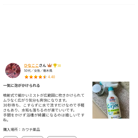
ひなここ
さん
38
50代／女性／栃木県
4.40
一気に泡がかけられる
噴射式で細かいミストが広範囲に吹きかけられて
ムラなく広がり気分も爽快になります。
30秒待ち、こすらずに水で流すだけなので手軽
さもあり、水垢も落ちるのが楽でいいです。
手間をかけず浴槽が綺麗になるのは嬉しいです
ね。
購入場所：カワチ薬品