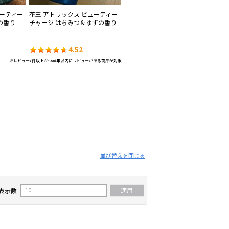
ューティー
花王 アトリックス ビューティー
ユースキン製薬 ユースキン
ユー
の香り
チャージ はちみつ＆ゆずの香り
ハ
4.52
4.51
※レビュー7件以上かつ半年以内にレビューがある商品が対象
並び替えを閉じる
表示数