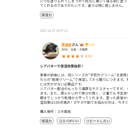
いつも塗り忘れてしまうので枕元に置いて寝る前に塗っ
てくれるのでありがたいです。香りは特に感じません。
保湿力
2023.12.27 19:37:21
黒猫麦
さん
128
50代／女性／大阪府
4.00
シアバターで保湿効果抜群！
家事の前後には、同シリーズの“手荒れクリーム”を使用
ちらの“乾燥クリーム”で保湿してから眠りにつきます。
には欠かせない必需品です。
シアバター配合のもっちり濃厚なテクスチャーですが、
ます。また、柔らかいので伸びが良く、少量でも手全体
朝までしっかり乾燥から守ってくれます。塗った直後か
湿効果は100点満点！ガサガサ肌でお悩みの方は、今す
購入場所：スギ薬局
保湿力
コスパがいい
リピートしたい