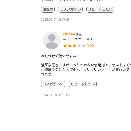
保湿力
コスパがいい
リピートしたい
2025.02.07 15:17:46
sinsan
さん
60代～／男性／三重県
3.00
べたつかず使いやすい
濃厚な硬さですが、べたつかない使用感で、使いやすく
が綺麗で気に入ってます。ガサガサのマークが面白いで
れます。
コスパがいい
リピートしたい
2024.12.19 10:56:05