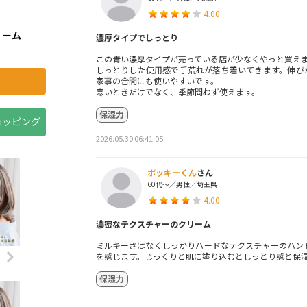
4.00
リーム
濃厚タイプでしっとり
この青い濃厚タイプが売っている店が少なくやっと買え
しっとりした使用感で手荒れが落ち着いてきます。伸び
家事の合間にも使いやすいです。
寒いときだけでなく、季節問わず使えます。
保湿力
ショッピング
2026.05.30 06:41:05
ポッキーくん
さん
60代～／男性／埼玉県
4.00
濃密なテクスチャーのクリーム
ミルキーさはなくしっかりハードなテクスチャーのハン
を感じます。じっくりと肌に塗り込むとしっとり感と保
保湿力