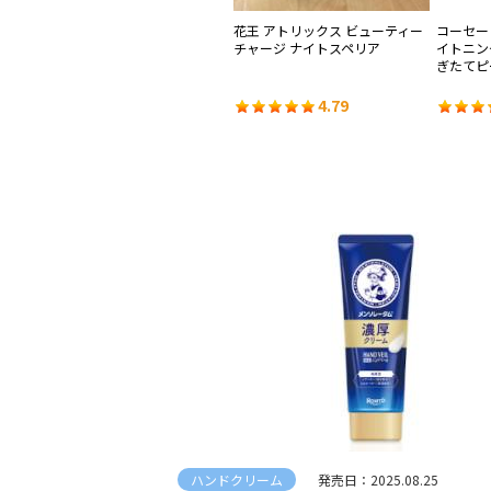
ィー
花王 アトリックス ハンドジェル
花王 アトリックス ビューティー
コーセー
チャージ ナイトスペリア
イトニン
ぎたてピ
4.34
4.79
ハンドクリーム
発売日：2025.08.25