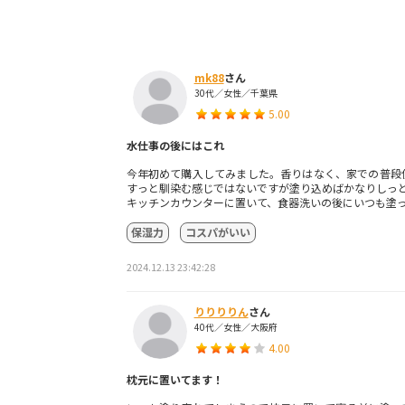
mk88
さん
30代／女性／千葉県
5.00
水仕事の後にはこれ
今年初めて購入してみました。香りはなく、家での普段
すっと馴染む感じではないですが塗り込めばかなりしっ
キッチンカウンターに置いて、食器洗いの後にいつも塗
保湿力
コスパがいい
2024.12.13 23:42:28
りりりりん
さん
40代／女性／大阪府
4.00
枕元に置いてます！