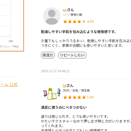
sc
さん
-／-／神奈川県
4.00
乾燥しやすい手肌を包み込むような使用感です。
少量でもしっかりうるおい、乾燥しやすい手肌を包み込
つきにくく、家事の合間にも使いやすいと思います。
降のレビューで算出
保湿力
リピートしたい
2025.12.27 14:48:12
ーム 公式
ia
さん
30代／女性／埼玉県
5.00
満足に潤うのにベタつかない
香りは感じられず、とても使いやすいです。
かたいテクスチャーなので押し出す時に力がいりますが
ってくれます。
不思議とベタつかずとてもいい使用感です。