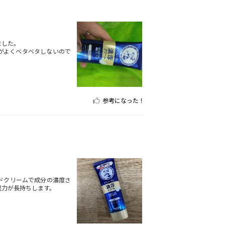
ました。
がよくベタベタしないので
参考になった！
ドクリームで成分の濃度さ
湿力が長持ちします。