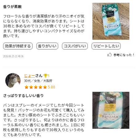
香りが素敵
フローラルな香りが清潔感があり汗のニオイが気
にならなくなり、消臭効果があります。シートは
30枚と多めなのでコスパが良くてリピートして
ます。持ち運びしやすいコンパクトサイズなのが
良いです。
効果が持続する
香りがいい
コスパがいい
リピートしたい
参考になった！
2026.06.25 21:49:36
じょー
さん
5
30代／女性／大阪府
5.00
さっぱりするしいい香り
バンはスプレーのイメージでしたが今回シート
も発見！パッケージのお花も可愛くて購入してみ
ました。大きい厚めのシートでふきごこちもいい
です。さっぱりするし、何よりほのかに香るフロ
ーラル系のいい香りにも癒されました。1日に何
枚も使用したりもするので30枚入りというのも
とてもありがたいです。