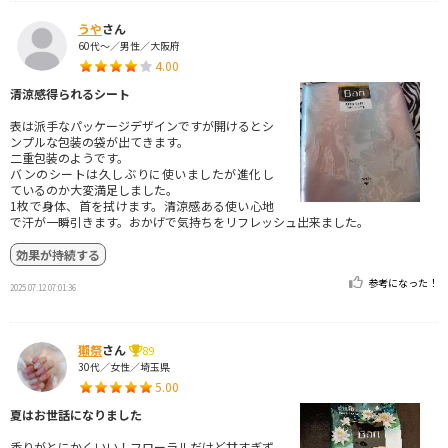
うや
さん
60代～／男性／大阪府
4.00
清涼感得られるシート
表は派手なパッケージデザインですが開けるとシ
ンプルな包装の袋が出てきます。
二重包装のようです。
バンのシートは久しぶりに使いましたが進化し
ているのか大変満足しました。
1枚で身体、首を拭けます。清涼感ある使い心地
で汗が一瞬引きます。おかげで気持ちをリフレッシュ出来ました。
効果が持続する
参考になった！
2025.07.12 07:01:36
獺祭
さん
89
30代／女性／埼玉県
5.00
夏はお世話になりました
香りがとにかくいい！フローラルだけど甘すぎず