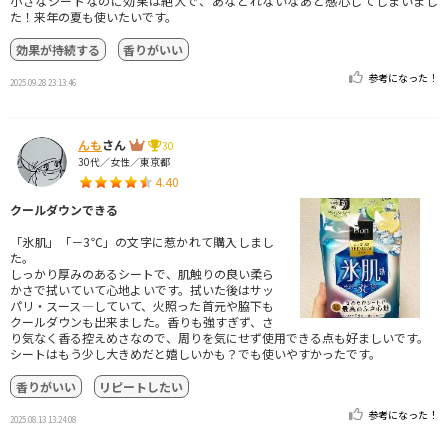
小さなシートなのに効果は絶大で、あなどれないなあと感心してしまいまし
た！来年の夏も使いたいです。
効果が持続する
香りがいい
参考になった！
2025.09.28 23:13:46
んも
さん
30
30代／女性／東京都
4.40
クールダウンできる
「氷肌」「－3℃」の文字に惹かれて購入しまし
た。
しっかり厚みのあるシートで、肌触りの良い柔ら
かさで拭いていて心地よいです。拭いた後はサッ
パリ・スース―していて、火照った首元や脇下も
クールダウンも出来ました。香りも強すぎず、さ
り気なく香る控えめさなので、周りを気にせず使用できる点も好ましいです。
シートはもう少し大きめだと嬉しいかも？でも使いやすかったです。
香りがいい
リピートしたい
参考になった！
2025.08.13 13:24:08