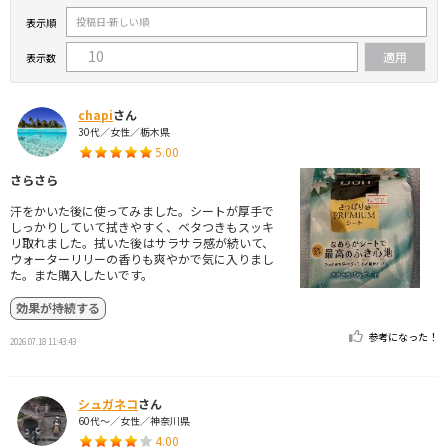
表示順
表示数
chapi
さん
30代／女性／栃木県
5.00
さらさら
汗をかいた後に使ってみました。シートが厚手で
しっかりしていて拭きやすく、ベタつきもスッキ
リ取れました。拭いた後はサラサラ感が続いて、
ウォーターリリーの香りも爽やかで気に入りまし
た。また購入したいです。
効果が持続する
参考になった！
2026.07.18 11:43:43
シュガネコ
さん
60代～／女性／神奈川県
4.00