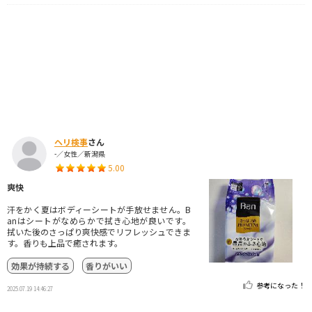
ヘリ検事
さん
-／女性／新潟県
5.00
爽快
汗をかく夏はボディーシートが手放せません。B
anはシートがなめらかで拭き心地が良いです。
拭いた後のさっぱり爽快感でリフレッシュできま
す。香りも上品で癒されます。
効果が持続する
香りがいい
参考になった！
2025.07.19 14:46:27