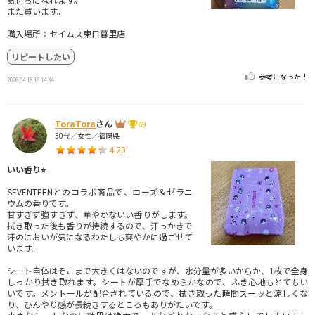
また買います。
購入場所：セイムス東日暮里店
リピートしたい
参考になった！
2026.04.16 16:14:34
ToraTora
さん
69
30代／女性／福岡県
4.20
いい香り⭐︎
SEVENTEENとのコラボ商品で、ローズ＆ゼラニ
ウムの香りです。
甘すぎず強すぎず、華やかないい香りがします。
拭き取った後も香りが持続するので、汗っかきで
汗のにおいが気になるわたしも爽やかに過ごせて
います。
シート自体はそこまで大きくはないのですが、水分量が多いからか、1枚で全身
しっかり拭き取れます。シートが厚手でなめらかなので、ふき心地もとてもい
いです。メントールが配合されているので、拭き取った瞬間スーッと涼しくな
り、ひんやり感が長続きするところもありがたいです。