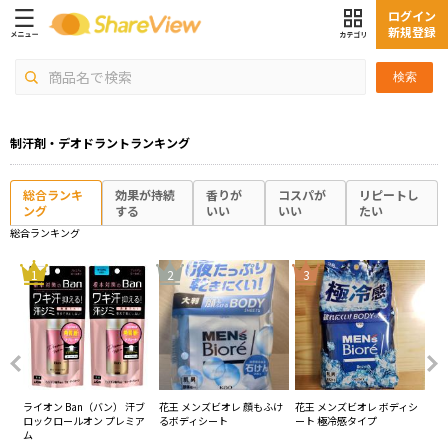
ログイン
新規登録
検索
制汗剤・デオドラントランキング
総合ランキ
効果が持続
香りが
コスパが
リピートし
ング
する
いい
いい
たい
総合ランキング
4
1
2
3
ー
ライオン Ban（バン） 汗ブ
花王 メンズビオレ 顔もふけ
花王 メンズビオレ ボディシ
ロ
ール
ロックロールオン プレミア
るボディシート
ート 極冷感タイプ
レ
ム