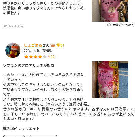
香りもかなりしっかり香り、かつ長続きします。
洗濯物に良い香りを求める方にはかなりおすすめ
の柔軟剤。
参考になった！
2026.02.25 18:40:27
しょごまる
さん
14
30代／女性／愛知県
4.00
ソフランのアロマリッチが好き
このシリーズが大好きで。いろいろな香りを購入
しています。
その中でもこのキャサリンはバラの香りがして。
甘い香りですが、いやらしくなく。大好きな香り
です。
よく特大サイズは特売してくれるので、それも嬉
しい。移し替える時にこぼさないように注意は必要。
香りの強さ的には、結構強めの香りだと思います。苦手な方には要注意。で
も、干している時も、乾いてからもふんわり香ってくる香りに気分が上がる人
も多いと思います。
購入場所：クリエイト