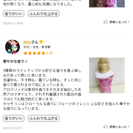
地が良くなり、着心地も快適になりました。
香りがいい
ふんわり仕上がる
参考になった！
2023.09.12 17:38:49
Amy
さん
2
30代／女性／東京都
5.00
華やかな香り☆
5種類のラインナップから好きな香りを選ぶ楽し
みがあって良いと思います。
洗濯中も、干す時も、着ている時も、ずっと同じ
香りで癒されるので気に入っています。
アロマリッチは素材の香りをそのまま抽出した天
然アロマオイルで、それぞれ厳選された配合の香
りはとても魅力的だと思います。
キャサリンはフローラルな香りにフルーツのフレッシュな甘さを加えた華やか
な香りになっています。
香りがいい
ふんわり仕上がる
参考になった！
2023.05.27 14:37:37