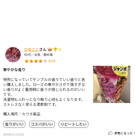
ひなここ
さん
38
40代／女性／栃木県
4.00
華やかな香り
特売になっていてサンプルの香りでいい香りと思
い購入しました。ローズの華やかさがで強すぎな
い香りがよく着用時に香りが感じられるのがいい
です。
洗濯物もふわっとなり触り心地もよくなります。
ストレスなく使える柔軟剤です。
購入場所：カワチ薬品
香りがいい
コスパがいい
リピートしたい
参考になった！
2024.09.13 13:53:29