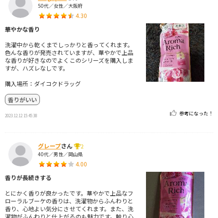
50代／女性／大阪府
4.30
華やかな香り
洗濯中から乾くまでしっかりと香ってくれます。
色んな香りが発売されていますが、華やかで上品
な香りが好きなのでよくこのシリーズを購入しま
すが、ハズレなしです。
購入場所：ダイコクドラッグ
香りがいい
参考になった！
2023.12.12 15:45:38
グレープ
さん
2
40代／男性／岡山県
4.00
香りが長続きする
とにかく香りが良かったです。華やかで上品なフ
ローラルブーケの香りは、洗濯物からふんわりと
香り、心地よい気分にさせてくれます。また、洗
濯物がふんわりと仕上がるのも魅力です。触り心