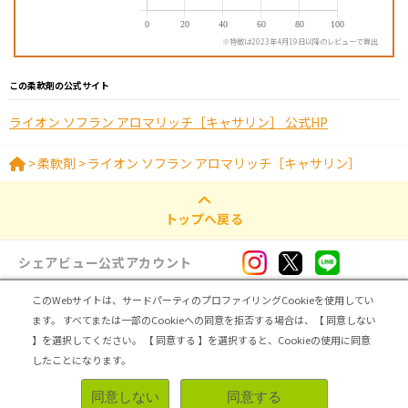
※特徴は2023年4月19日以降のレビューで算出
この柔軟剤の公式サイト
ライオン ソフラン アロマリッチ［キャサリン］ 公式HP
>
柔軟剤
>
ライオン ソフラン アロマリッチ［キャサリン］
トップへ戻る
シェアビュー公式アカウント
このWebサイトは、サードパーティのプロファイリングCookieを使用してい
ログイン・新規登録
ます。
すべてまたは一部のCookieへの同意を拒否する場合は、【 同意しない
】を選択してください。
【 同意する 】を選択すると、Cookieの使用に同意
トップ
|
シェアビューとは
|
レビュアー向け シェアビューインタビュー
|
カテゴリ一覧
したことになります。
|
運営会社
|
個人情報の取扱いについて
|
利用規約
|
サイトマップ
同意しない
同意する
無料登録＆レビューで100ポイント
Copyright (C) ASMARQ Co.,Ltd. All Rights Reserved.