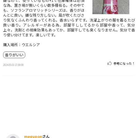
嫌なので、使っているもの+1で在庫確保は必須
な為、置き場が無いくらい数多種有る。その中で
も、ソフランアロマリッチシリーズは、香りがほ
んとに良い。嫌な残り方しない。風が吹くたびさ
り気なくふんわり香ってくれる。香水いらずです。洗濯上がりの服を着るたび
良い香り。アレルギーがある為、部屋干ししてるから部屋中香って、気分
上々。洗剤との相乗効果もあってか、部屋干しでも臭くなりません。気分で香
り使い分けてます。楽しいです。
購入場所：ウエルシア
香りがいい
参考になった！
2024.05.03 17:09:09
megupon
さん