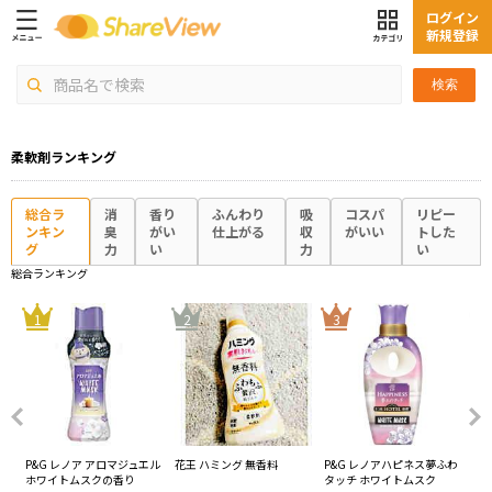
ログイン
新規登録
検索
柔軟剤ランキング
総合ラ
消
香り
ふんわり
吸
コスパ
リピー
ンキン
臭
がい
仕上がる
収
がいい
トした
グ
力
い
力
い
総合ランキング
4
1
2
3
超消
P&G レノア アロマジュエル
花王 ハミング 無香料
P&G レノアハピネス夢ふわ
サ
グリ
ホワイトムスクの香り
タッチ ホワイトムスク