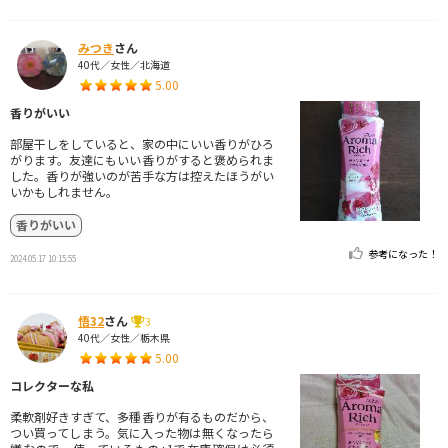
みつき
さん
40代／女性／北海道
5.00
香りがいい
部屋干しをしていると、家の中にいい香りがひろ
がります。友達にもいい香りがすると褒められま
した。香りが強いのが苦手な方は控えたほうがい
いかもしれません。
香りがいい
参考になった！
2024.05.17 10:15:55
悟32
さん
3
40代／女性／栃木県
5.00
コレクターな私
柔軟剤好きすぎて、多種香りが有るものだから、
つい買ってしまう。気に入った物は無くなったら