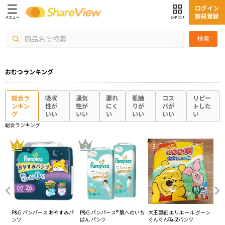
ログイン
新規登録
検索
おむつランキング
総合ラ
吸収
通気
漏れ
肌触
コス
リピー
ンキン
性が
性が
にく
りが
パが
トした
グ
いい
いい
い
いい
いい
い
総合ランキング
4
1
2
3
ーン
P&G パンパース おやすみパ
P&G パンパース® 肌へのいち
大王製紙 エリエール グーン
花王
ンツ
ばん パンツ
ぐんぐん吸収パンツ
ン