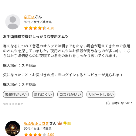
なてぃ
さん
30代／女性／兵庫県
4.30
お手頃価格で機能しっかりな夜用オムツ
寒くなるにつれて普通のオムツでは朝までもたない場合が増えてきたので夜用
のオムツを探していました。夜用オムツはお値段が高めなものが多い中、こち
らはお手頃価格なのに夜寝ている間の漏れをしっかり防いでくれます。
購入場所：スギ薬局
気になったこと・お気づきの点：※ログインするとレビューが見られます
購入場所：スギ薬局
吸収性がいい
漏れにくい
コスパがいい
リピートしたい
参考になった！
2023.12.18 16:49:05
もふもふうさぎ
さん
88
30代／女性／埼玉県
4.00