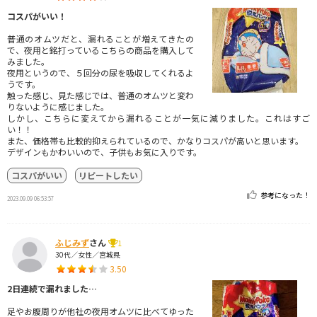
コスパがいい！
普通のオムツだと、漏れることが増えてきたの
で、夜用と銘打っているこちらの商品を購入して
みました。
夜用というので、５回分の尿を吸収してくれるよ
うです。
触った感じ、見た感じでは、普通のオムツと変わ
りないように感じました。
しかし、こちらに変えてから漏れることが一気に減りました。これはすご
い！！
また、価格帯も比較的抑えられているので、かなりコスパが高いと思います。
デザインもかわいいので、子供もお気に入りです。
コスパがいい
リピートしたい
参考になった！
2023.09.09 06:53:57
ふじみず
さん
1
30代／女性／宮城県
3.50
2日連続で漏れました…
足やお腹周りが他社の夜用オムツに比べてゆった