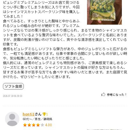
ピュレグミプレミアムシリーズはお店で見つける
とつい手に取ってしまうお気に入りですが、今回
はシャインマスカットスパークリング味を購入し
てみました！
食べてみると、すっきりとした酸味と中からあふ
れるジュレの組み合わせが絶妙です。プレミアム
シリーズならではの果汁感がしっかり感じられ、まるで本物のシャインマスカ
ットを食べているような贅沢な味わいでした。スパークリングと名前にありま
すが、炭酸の刺激が強いわけではなく、爽やかな清涼感を演出してくれている
印象です。
食感もピュレグミらしいソフトな弾力があり、中のジュレがとろっと広がるの
で、一粒でも満足感があります。仕事や家事の合間に少し甘いものが欲しい時
や、気分転換したい時にもぴったりだと感じました。
個人的には、通常のピュレグミよりも特別感があり、ご褒美感覚で楽しめるシ
リーズだと思っています。シャインマスカットの風味が好きな方はもちろん、
甘すぎるお菓子が苦手な方でも食べやすい味わいだと思います。また店頭で見
かけたら、ぜひリピートしたいと思います。
ソフト食感
参考になった！
2026.07.18 06:39:19
honti1
さん
1
60代～／男性／静岡県
4.00