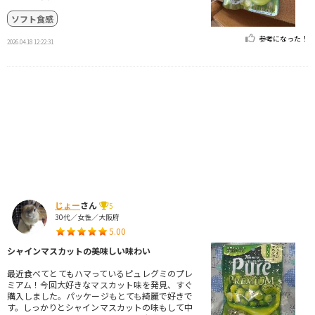
ソフト食感
参考になった！
2026.04.18 12:22:31
じょー
さん
5
30代／女性／大阪府
5.00
シャインマスカットの美味しい味わい
最近食べてとてもハマっているピュレグミのプレ
ミアム！今回大好きなマスカット味を発見、すぐ
購入しました。パッケージもとても綺麗で好きで
す。しっかりとシャインマスカットの味もして中