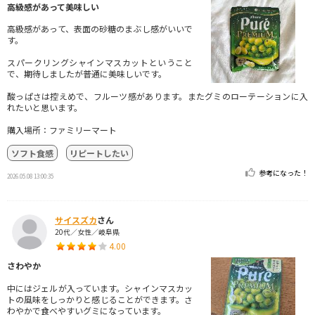
高級感があって美味しい
高級感があって、表面の砂糖のまぶし感がいいで
す。
スパークリングシャインマスカットということ
で、期待しましたが普通に美味しいです。
酸っぱさは控えめで、フルーツ感があります。またグミのローテーションに入
れたいと思います。
購入場所：ファミリーマート
ソフト食感
リピートしたい
参考になった！
2026.05.08 13:00:35
サイスズカ
さん
20代／女性／岐阜県
4.00
さわやか
中にはジェルが入っています。シャインマスカッ
トの風味をしっかりと感じることができます。さ
わやかで食べやすいグミになっています。