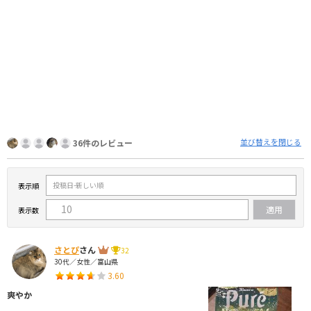
並び替えを閉じる
36件のレビュー
表示順
表示数
さとぴ
さん
32
30代／女性／富山県
3.60
爽やか