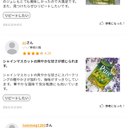
のジュレもとても美味しかったので大満足です。
また、見つけたらぜひリピートしたいです。
リピートしたい
参考になった！
2026.02.20 04:42:51
sc
さん
-／-／神奈川県
4.20
シャインマスカットの爽やかな甘さが感じられま
す。
シャインマスカットの爽やかな甘さにスパークリ
ングの軽やかさが加わり、後味がすっきりしてい
ます。華やかな風味で気分転換にも向いていま
す。
リピートしたい
参考になった！
2026.02.10 23:18:03
tommeg1202
さん