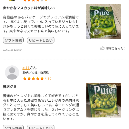
爽やかなマスカット味が美味しい
高級感のあるパッケージでプレミアム感満載で
す、ほどよい硬さで、中に入っているジュレも甘
さがちょうど良くて美味しいので気に入っていま
す。爽やかなマスカット味で美味しいです。
ソフト食感
リピートしたい
参考になった！
2026.01.15 12:27:17
el11
さん
30代／女性／群馬県
4.80
贅沢グミ
普通のピュレグミも美味しくて好きですが、こち
らも中に入った濃密な果実ジュレが外の果肉食感
グミとマッチして美味しいです。ネーミングの通
りプレミアムさを感じました。スパークリングは
控えめですが、爽やかさを足してくれていると思
います。
ソフト食感
リピートしたい