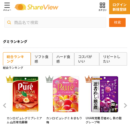
ログイン
新規登録
検索
グミランキング
総合ランキ
ソフト食
ハード食
コスパが
リピートし
ング
感
感
いい
たい
総合ランキング
4
1
2
3
桃味
カンロ ピュレグミプレミア
カンロ ピュレグミ おまもり
UHA味覚糖 忍者めし 鉄の鎧
カ
ム 山形産佐藤錦
梅
グレープ味
ム
ー