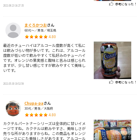
参考になった！
2021.08.23 16:27:35
まぐろかつお
さん
60代～／男性／埼玉県
4.80
最近のチューハイはアルコール度数が高くて私に
は飲みづらい物が多いです。これは、アルコール
度数が低いので飲みやすくて私好みのチューハイ
です。オレンジの果実感と酸味と苦みは感じられ
ますが、少し甘い感じですが飲みやすくて美味し
いです。
参考になった！
2021.05.30 19:52:59
Chupa-pa
さん
30代／男性／大阪府
4.80
カクテルパートナーシリーズは全体的に甘いイメ
ージですね。カクテルは飲みやすさ、美味しさが
売りな所がありますからね。この商品もオレンジ
ジュースににた美味しさがあります。アルコール