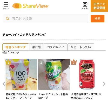
ログイン
新規登録
検索
チューハイ・カクテルランキング
総合ランキング
果汁感
コスパがいい
リピートしたい
総合ランキング
4
1
2
3
レ
富永貿易 100％カジューハイ
チョーヤ ウメッシュ本格梅
合同酒精 NIPPON PREMIUM
サ
ピンクグレープフルーツ
酒ソーダ
青森県産ふじりんご
ワ