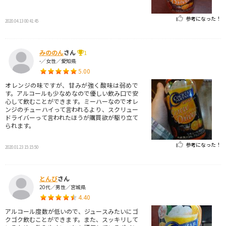
参考になった！
2020.04.13 00:41:45
みののん
さん
1
-／女性／愛知県
5.00
オレンジの味ですが、甘みが強く酸味は弱めで
す。アルコールも少なめなので優しい飲み口で安
心して飲むことができます。ミーハーなのでオレ
ンジのチューハイって言われるより、スクリュー
ドライバーって言われたほうが購買欲が駆り立て
られます。
参考になった！
2020.01.23 15:15:50
とんび
さん
20代／男性／宮城県
4.40
アルコール度数が低いので、ジュースみたいにゴ
クゴク飲むことができます。また、スッキリして