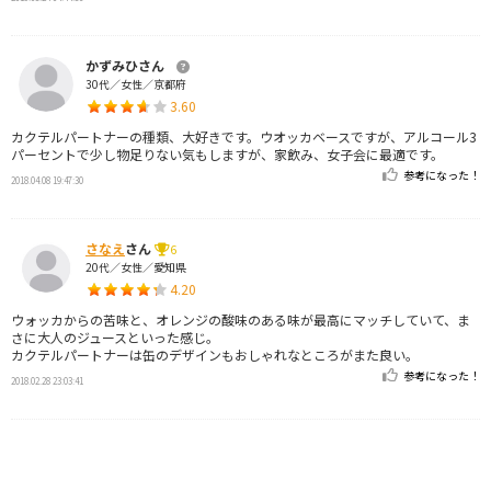
かずみひさん
30代／女性／京都府
3.60
カクテルパートナーの種類、大好きです。ウオッカベースですが、アルコール3
パーセントで少し物足りない気もしますが、家飲み、女子会に最適です。
参考になった！
2018.04.08 19:47:30
さなえ
さん
6
20代／女性／愛知県
4.20
ウォッカからの苦味と、オレンジの酸味のある味が最高にマッチしていて、ま
さに大人のジュースといった感じ。
カクテルパートナーは缶のデザインもおしゃれなところがまた良い。
参考になった！
2018.02.28 23:03:41