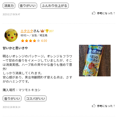
消臭力
香りがいい
ふんわり仕上がる
参考になった！
2025.02.27 09:56:47
ニクニク
さん
207
60代～／女性／埼玉県
4.00
甘いかと思いきや
明るいオレンジのパッケージ。オレンジ＆フラワ
ーで甘めの香りをイメージしていましたが、そこ
は消臭実感。ハーブ系の爽やかな香りも強めで意
外!
しっかり消臭してくれます。
安心感があり、男女年齢問わず使える点は、さす
がのハミングです。
購入場所：マツモトキヨシ
香りがいい
コスパがいい
参考になった！
2025.02.26 08:36:14