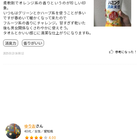
柔軟剤でオレンジ系の香りというのが珍しい印
象。
いつもはグリーンとかハーブ系を使うことが多い
ですが春めいて暖かくなって来たので
フルーツ系の香りにチャレンジ。甘すぎず乾いた
後も男女関係なくさわやかに使えそう。
タオルとかいい感じに清潔な仕上がりになりますね。
消臭力
香りがいい
参考になった！
2025.03.23 16:00:12
ゆりお
さん
40代／女性／愛知県
4.00