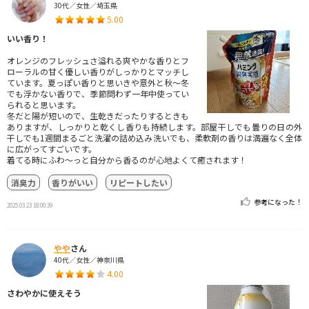
30代／女性／埼玉県
5.00
いい香り！
オレンジのフレッシュさ溢れる爽やかな香りとフ
ローラルの甘く優しい香りがしっかりとマッチし
ています。夏っぽい香りと思いきや意外と秋〜冬
でも浮かない香りで、季節問わず一年中使ってい
られると思います。
冬だと陽が短いので、生乾きだったりするときも
ありますが、しっかりと乾くし香りも持続します。部屋干しでも曇りの日の外
干しでも1週間まるごと洗濯の詰め込み洗いでも、柔軟剤の香りは満遍なく全体
に広がってすごいです。
着てる時にふわ〜っと自分から香るのが心地よくて癒されます！
消臭力
香りがいい
リピートしたい
参考になった！
2025.03.23 18:00:39
やや
さん
40代／女性／神奈川県
4.00
さわやかに使えそう