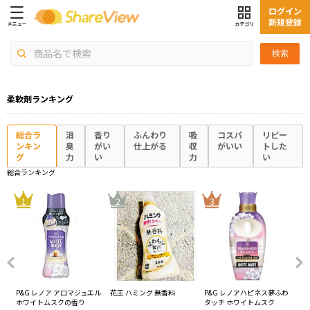
ログイン
新規登録
検索
柔軟剤ランキング
総合ラ
消
香り
ふんわり
吸
コスパ
リピー
ンキン
臭
がい
仕上がる
収
がいい
トした
グ
力
い
力
い
総合ランキング
4
1
2
3
超消
P&G レノア アロマジュエル
花王 ハミング 無香料
P&G レノアハピネス夢ふわ
サ
グリ
ホワイトムスクの香り
タッチ ホワイトムスク