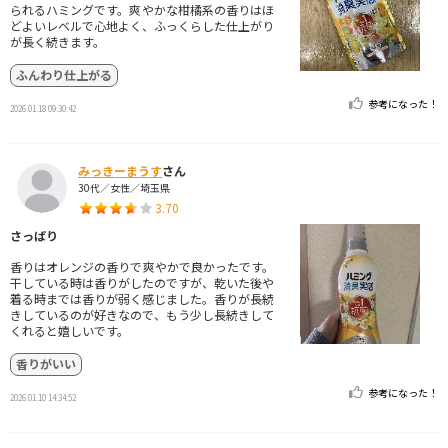
られるハミングです。爽やかな柑橘系の香りはほ
どよいレベルで心地よく、ふっくらした仕上がり
が長く続きます。
ふんわり仕上がる
参考になった！
2026.01.18 09:30:42
みっきーまうす
さん
30代／女性／埼玉県
3.70
さっぱり
香りはオレンジの香りで爽やかで良かったです。
干している時は香りがしたのですが、乾いた後や
着る時までは香りが弱く感じました。香りが長続
きしているのが好きなので、もう少し長続きして
くれると嬉しいです。
香りがいい
参考になった！
2026.01.10 14:34:52