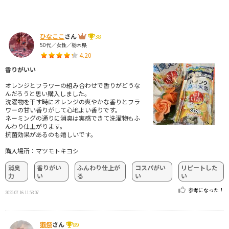
ひなここ
さん
38
50代／女性／栃木県
4.20
香りがいい
オレンジとフラワーの組み合わせで香りがどうな
んだろうと思い購入しました。
洗濯物を干す時にオレンジの爽やかな香りとフラ
ワーの甘い香りがして心地よい香りです。
ネーミングの通りに消臭は実感できて洗濯物もふ
んわり仕上がります。
抗菌効果があるのも嬉しいです。
購入場所：マツモトキヨシ
消臭
香りがい
ふんわり仕上が
コスパがい
リピートした
力
い
る
い
い
参考になった！
2025.07.16 11:53:07
獺祭
さん
89