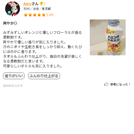
Amy
さん
2
30代／女性／東京都
5.00
爽やか◎
みずみずしいオレンジと優しいフローラルが香る
柔軟剤です。
爽やかで優しい香りが気に入りました。
汗のニオイや生乾き臭をしっかり抑え、動くたび
にほのかに香ります。
タオルもふんわり仕上がり、毎日の洗濯が楽しく
なる柔軟剤だと思います。
可愛らしいボトルも気に入りました。
香りがいい
ふんわり仕上がる
参考になった！
2025.09.02 11:27:47