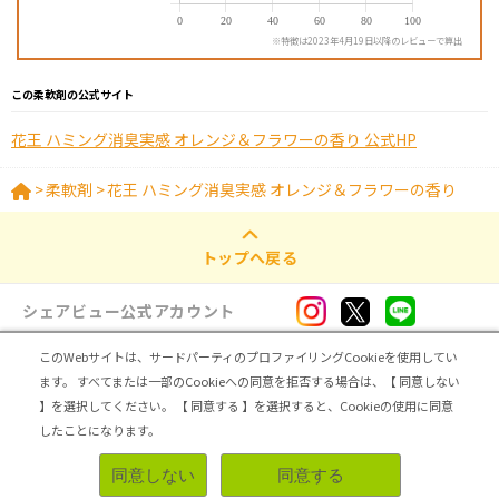
※特徴は2023年4月19日以降のレビューで算出
この柔軟剤の公式サイト
花王 ハミング消臭実感 オレンジ＆フラワーの香り 公式HP
>
柔軟剤
>
花王 ハミング消臭実感 オレンジ＆フラワーの香り
トップへ戻る
シェアビュー公式アカウント
このWebサイトは、サードパーティのプロファイリングCookieを使用してい
ログイン・新規登録
ます。
すべてまたは一部のCookieへの同意を拒否する場合は、【 同意しない
】を選択してください。
【 同意する 】を選択すると、Cookieの使用に同意
トップ
|
シェアビューとは
|
レビュアー向け シェアビューインタビュー
|
カテゴリ一覧
したことになります。
|
運営会社
|
個人情報の取扱いについて
|
利用規約
|
サイトマップ
同意しない
同意する
無料登録＆レビューで100ポイント
Copyright (C) ASMARQ Co.,Ltd. All Rights Reserved.