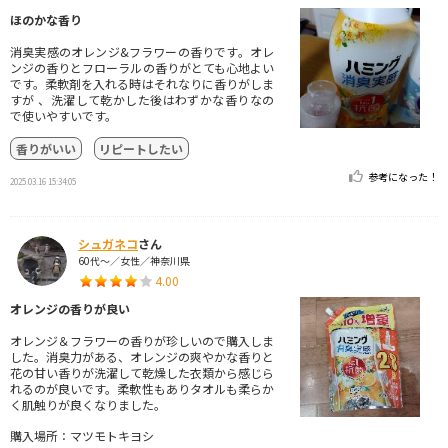
ほのかな香り
消臭実感のオレンジ&フラワーの香りです。オレ
ンジの香りとフローラルの香りがとても心地よい
です。柔軟剤を入れる時はそれなりに香りがしま
すが 、洗濯して乾かした後はわずかな香りなの
で使いやすいです。
香りがいい
リピートしたい
参考になった！
2025.03.16 15:34:05
シュガネコ
さん
60代～／女性／神奈川県
4.00
オレンジの香りが良い
オレンジ＆フラワーの香りが珍しいので購入しま
した。消臭力がある、オレンジの爽やかな香りと
花の甘い香りが洗濯して乾燥した衣類から感じら
れるのが良いです。柔軟性もありタオルも柔らか
く肌触りが良くなりました。
購入場所：マツモトキヨシ