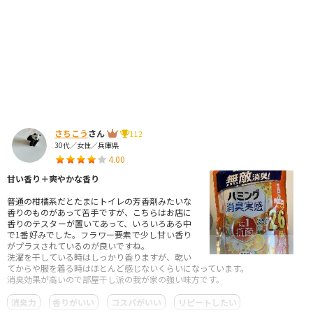
さちこう
さん
112
30代／女性／兵庫県
4.00
甘い香り＋爽やかな香り
普通の柑橘系だとたまにトイレの芳香剤みたいな
香りのものがあって苦手ですが、こちらはお店に
香りのテスターが置いてあって、いろいろある中
で1番好みでした。フラワー要素で少し甘い香り
がプラスされているのが良いですね。
洗濯を干している時はしっかり香りますが、乾い
てからや服を着る時はほとんど感じないくらいになっています。
消臭効果が高いので部屋干し派の我が家の強い味方です。
消臭力
香りがいい
コスパがいい
リピートしたい