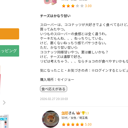
3.00
チーズはかなり甘い
スローバーは、ココナッツが大好きでよく食べてるけど
買ってみたやつ。
いつものスローバーの食感とは全く違うわ。
ケーキだもんね、、、ねっちりしている。
けど、悪くないねっちり感でパサつきない。
ただ、かなり甘い甘い💦
ショッピング
ココナッツ同様甘いやつ。夏は厳しいかも？
けど、チーズは濃厚で好き。
リピは考えちゃう、、、ならチョコのが食べやすいかも
気になったこと・お気づきの点：※ログインするとレビ
購入場所：セイジョー
食べ応えがある
2026.02.27 20:10:03
伽耶
さん
13
50代／女性／埼玉県
5.00