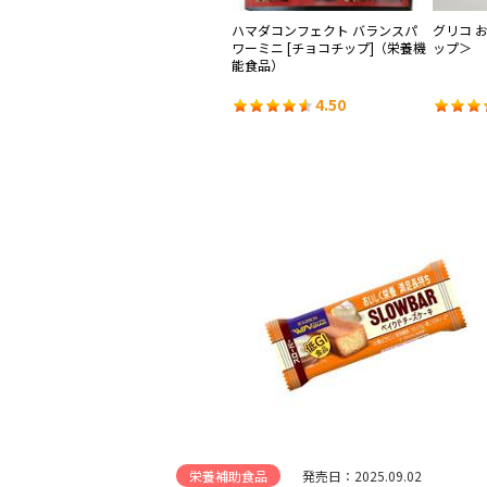
バー
アサヒグループ食品 クリーム玄
ハマダコンフェクト バランスパ
グリコ 
オフ
米ブランプラス 豆乳カスタード
ワーミニ [チョコチップ]（栄養機
ップ＞
（機能性表示食品）
能食品）
4.37
4.50
栄養補助食品
発売日：2025.09.02