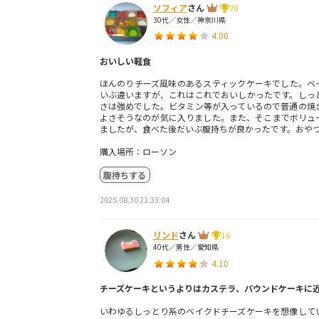
ソフィア
さん
70
30代／女性／神奈川県
4.00
おいしい軽食
ほんのりチーズ風味のあるスティックケーキでした。ベ
いぶ違いますが、これはこれでおいしかったです。しっ
さは強めでした。ビタミン等が入っているので普通の焼
よさそうなのが気に入りました。また、そこまでボリュ
ましたが、食べた後だいぶ腹持ちが良かったです。おや
購入場所：ローソン
腹持ちする
2025.08.30 21:33:04
リンド
さん
16
40代／男性／愛知県
4.10
チーズケーキというよりはカステラ、パウンドケーキに
いわゆるしっとり系のベイクドチーズケーキを想像して