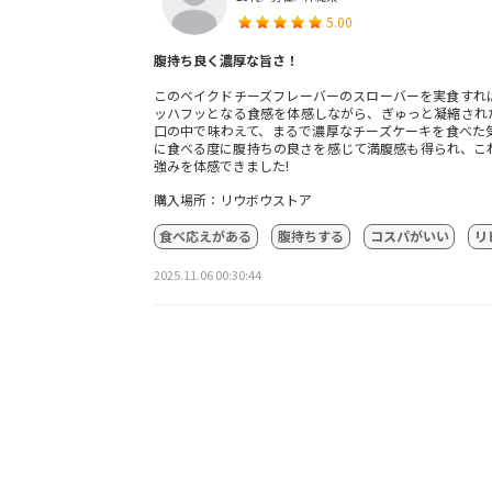
5.00
腹持ち良く濃厚な旨さ！
このベイクドチーズフレーバーのスローバーを実食すれ
ッハフッとなる食感を体感しながら、ぎゅっと凝縮され
口の中で味わえて、まるで濃厚なチーズケーキを食べた
に食べる度に腹持ちの良さを感じて満腹感も得られ、こ
強みを体感できました!
購入場所：リウボウストア
食べ応えがある
腹持ちする
コスパがいい
リ
2025.11.06 00:30:44