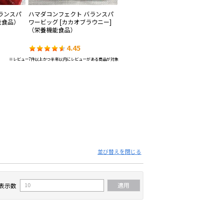
ランスパ
ハマダコンフェクト バランスパ
アサヒグループ食品 1本満足バー
ハ
能食品）
ワービッグ [カカオブラウニー]
シリアルチョコ
ワ
（栄養機能食品）
養
4.45
4.42
※レビュー7件以上かつ半年以内にレビューがある商品が対象
並び替えを閉じる
表示数