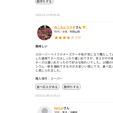
腹持ちする
2026.01.12 09:03:02
ねこわんウサギ
さん
1
40代／女性／和歌山県
4.00
美味しい
スローバーベイクドチーズケーキ味が気になり購入して
した食感でチーズはしっかり濃いめですが、甘さがやや
チーズは濃いめだったので好みな味わいでした。10種の
シウム・鉄を補給できるのが大変いい感じです。食べ応
と感じられました。
購入場所：スーパー
食べ応えがある
腹持ちする
2026.01.08 15:55:25
keitai
さん
20代／男性／沖縄県