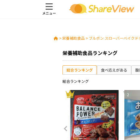
>
栄養補助食品
>
ブルボン スローバーベイクド
栄養補助食品ランキング
総合ランキング
食べ応えがある
腹
総合ランキング
10
1
2