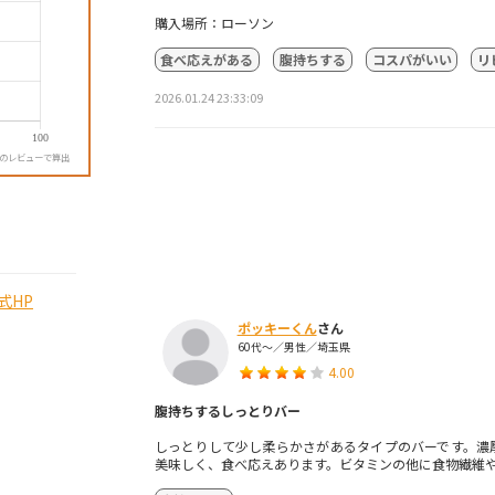
購入場所：ローソン
食べ応えがある
腹持ちする
コスパがいい
リ
2026.01.24 23:33:09
降のレビューで算出
式HP
ポッキーくん
さん
60代～／男性／埼玉県
4.00
腹持ちするしっとりバー
しっとりして少し柔らかさがあるタイプのバーです。濃
美味しく、食べ応えあります。ビタミンの他に食物繊維