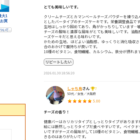
とても美味しいです。
クリームチーズとカマンベールチーズパウダーを練り込
としたバータイプのチーズケーキです。栄養調整食品で
生地はしっかり固めてあり、角がかっちりしています…
チーズの酸味と濃厚な風味がとても美味しいです。油脂
ーズケーキだと思える味わいです。
かための生地、ほどよい油脂感、ゆっくりと消化吸収され
合のおかげで腹持ちが良いです。
10種のビタミン、食物繊維、カルシウム、鉄分が摂れま
リピートしたい
2026.01.30 18:56:20
しゃち鳥
さん
7
50代／女性／大阪府
5.00
チーズの香り！
健康バーはカリカリタイプとしっとりタイプがあります
給には断然しっとりタイプだ食べやすいです。ベイクド
いですがチーズの風味がして10種のビタミン、食物繊維
きるのはありがたいです。