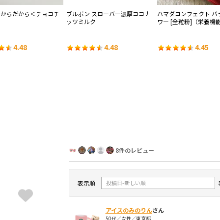
おからだから＜チョコチ
ブルボン スローバー濃厚ココナ
ハマダコンフェクト バ
ッツミルク
ワー [全粒粉]（栄養機
4.48
4.48
4.45
8件のレビュー
表示順
アイスのみのりん
さん
50代／女性／東京都