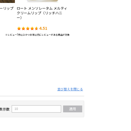
ャーリップ
ロート メンソレータム メルティ
花王 ニベア ディープモイスチャ
花
クリームリップ（リッチハニ
ーリップ 無香料
無
ー）
4.51
4.45
※レビュー7件以上かつ半年以内にレビューがある商品が対象
並び替えを閉じる
表示数