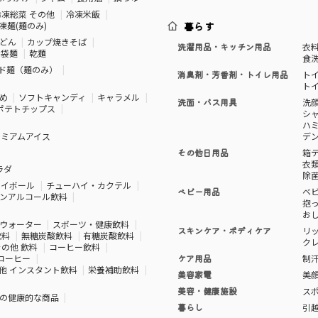
冷凍総菜 その他
冷凍米飯
凍麺(麺のみ)
暮らす
どん
カップ焼きそば
洗濯用品・キッチン用品
衣
袋麺
乾麺
食
ド麺（麺のみ）
消臭剤・芳香剤・トイレ用品
ト
ト
め
ソフトキャンディ
キャラメル
洗面・バス用具
洗
ポテトチップス
シ
ハ
レミアムアイス
デ
その他日用品
箱
衣
ラダ
除
ハイボール
チューハイ・カクテル
ベビー用品
ベ
ンアルコール飲料
抱
お
ウォーター
スポーツ・健康飲料
スキンケア・ボディケア
リ
飲料
無糖炭酸飲料
有糖炭酸飲料
ク
その他 飲料
コーヒー飲料
コーヒー
ケア用品
制
他 インスタント飲料
栄養補助飲料
美容家電
美
美容・健康施設
ス
の健康的な商品
暮らし
引