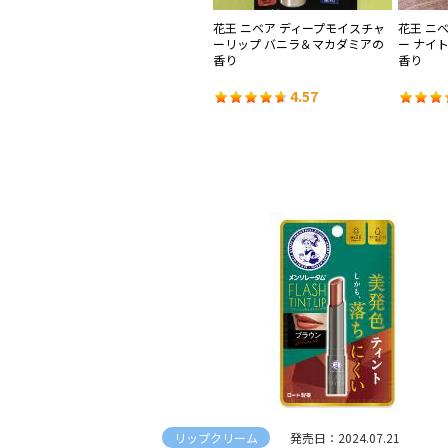
ータ
花王 ニベア モイスチャーリップ
花王 ニベア ディープモイスチャ
花王 ニ
）
ウォータータイプ 無香料
ーリップ バニラ＆マカダミアの
ー ナイ
香り
香り
4.39
4.57
リップクリーム
発売日：2024.07.21