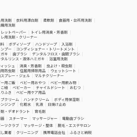
料用洗剤
衣料用漂白剤
柔軟剤
食器用・台所用洗剤
洗機用洗剤
イレットペーパー
トイレ用消臭・芳香剤
イレ用洗剤・クリーナー
顔料
ボディソープ
ハンドソープ
入浴剤
ャンプー
コンディショナー・トリートメント
ミガキ
歯ブラシ
デンタルフロス・歯間ブラシ
ンタルリンス・液体ハミガキ
浴室用洗剤
ティッシュ
消臭・芳香剤
虫よけ・殺虫剤
類用防虫剤
住居用掃除用品
ウェットシート
菌スプレー・ジェル
マルチクリーナー
ビー用ご飯
ベビー用おやつ
ベビー用飲み物
っこ紐
ベビーカー
チャイルドシート
おむつ
しりふき
ベビー用ケア用品
ップクリーム
ハンドクリーム
ボディ用保湿剤
レンジング
化粧水
乳液
日焼け止め
汗剤・デオドラント
育毛剤
顔器
スチーマー
マッサージャー
電動歯ブラシ
ポーツクラブ
マッサージ・整体
脱毛・エステサロン
越し業者
クリーニング
携帯電話会社
ふるさと納税