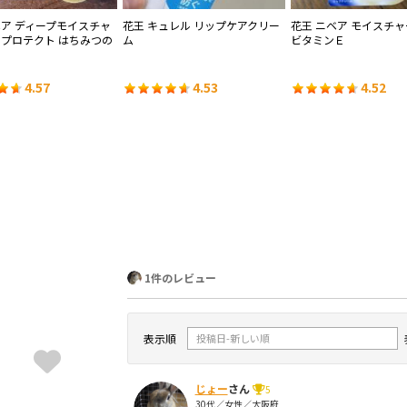
ベア ディープモイスチャ
花王 キュレル リップケアクリー
花王 ニベア モイスチ
トプロテクト はちみつの
ム
ビタミンＥ
4.57
4.53
4.52
1件のレビュー
表示順
じょー
さん
5
30代／女性／大阪府