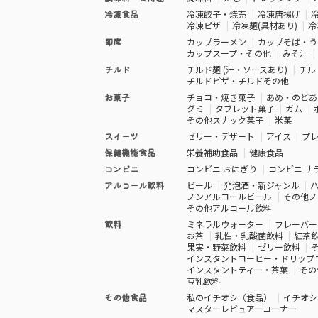
冷凍食品
冷凍餃子・焼売
冷凍唐揚げ
冷凍ピザ
冷凍麺(具材あり)
冷
即席
カップラーメン
カップそば・う
カップスープ・その他
みそ汁
チルド
チルド麺 (汁・ソースあり)
チル
チルドピザ・チルドその他
お菓子
チョコ・焼き菓子
あめ・のどあ
グミ
タブレット菓子
ガム
その他スナック菓子
米菓
スイーツ
ゼリー・デザート
アイス
プ
保健機能食品
栄養補助食品
健康食品
コンビニ
コンビニ おにぎり
コンビニ サ
アルコール飲料
ビール
発泡酒・新ジャンル
ノンアルコールビール
その他ノ
その他アルコール飲料
飲料
ミネラルウォーター
フレーバー
お茶
乳性・乳酸菌飲料
紅茶
果実・野菜飲料
ゼリー飲料
インスタントコーヒー・ドリップ
インスタントティー・茶葉
その
豆乳飲料
その他食品
私のイチオシ（食品）
イチオシ
マスターレビュアーコーナー