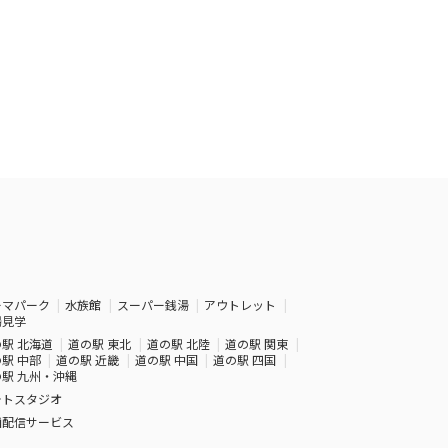
ーマパーク
水族館
スーパー銭湯
アウトレット
場見学
駅 北海道
道の駅 東北
道の駅 北陸
道の駅 関東
駅 中部
道の駅 近畿
道の駅 中国
道の駅 四国
駅 九州・沖縄
ォトスタジオ
画配信サービス