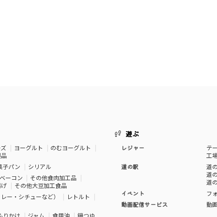
遊ぶ
ーズ
ヨーグルト
のむヨーグルト
レジャー
テ
製品
工
菓子パン
シリアル
道の駅
道の
道の
ベーコン
その他食肉加工品
道の
揚げ
その他大豆加工食品
イベント
フ
カレー・シチューなど）
レトルト
動画配信サービス
動
ふりかけ
ジャム
食用油
鍋つゆ