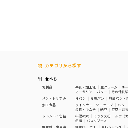
カテゴリから探す
食べる
乳製品
牛乳・加工乳
生クリーム
チ
マーガリン
バター
その他乳
パン・シリアル
食パン
食事パン
惣菜パン・
加工食品
ウインナー・ソーセージ
ハム・
漬物・キムチ
納豆
豆腐・油
レトルト・缶詰
料理の素
ミックス粉
ルウ（
缶詰
パスタソース
調味料・食用油
調味料
だし
ドレッシング