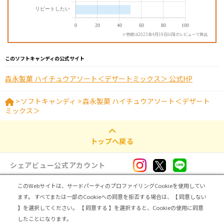
※特徴は2023年4月19日以降のレビューで算出
このソフトキャンディの公式サイト
森永製菓 ハイチュウアソート＜デザートミックス＞ 公式HP
>
ソフトキャンディ
>
森永製菓 ハイチュウアソート＜デザート
ミックス＞
トップへ戻る
シェアビュー公式アカウント
このWebサイトは、サードパーティのプロファイリングCookieを使用してい
ログイン・新規登録
ます。
すべてまたは一部のCookieへの同意を拒否する場合は、【 同意しない
】を選択してください。
【 同意する 】を選択すると、Cookieの使用に同意
トップ
|
シェアビューとは
|
レビュアー向け シェアビューインタビュー
|
カテゴリ一覧
したことになります。
|
運営会社
|
個人情報の取扱いについて
|
利用規約
|
サイトマップ