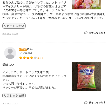
あるりんご飴のような味わいでした。ストロベリ
ーアイスクリーム味は、いちごの甘酸っぱさとア
イスの甘さがある味わいでした。キーライムパイ
味は、爽やかなシトラスの酸味と、ケーキのような甘い香りが漂い大変美味し
かったです。キーライムパイ味が一番好みでした。面白い味わいの3種でした。
リピートしたい
参考になった！
2025.12.17 16:32:50
Nago
さん
-／-／兵庫県
4.00
美味しい
アメリカのデザートミックス味です。
中身は奇をてらっていなくていつものハイチュウ
です。
いつも通り美味しいです。
パッケージ可愛い。子どもが喜びました。
リフレッシュ感
参考になった！
2025.10.21 17:09:24