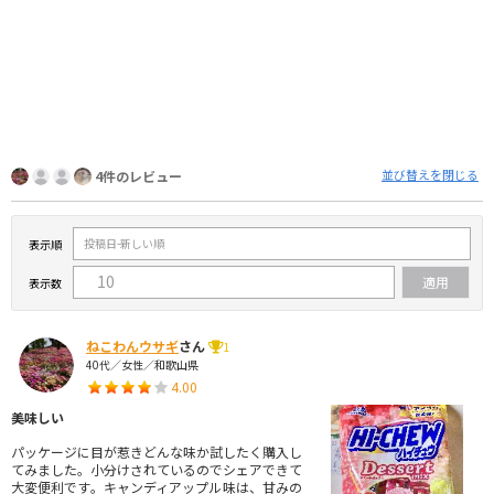
並び替えを閉じる
4件のレビュー
表示順
表示数
ねこわんウサギ
さん
1
40代／女性／和歌山県
4.00
美味しい
パッケージに目が惹きどんな味か試したく購入し
てみました。小分けされているのでシェアできて
大変便利です。キャンディアップル味は、甘みの