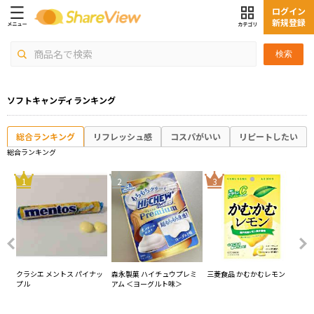
ログイン
新規登録
検索
ソフトキャンディランキング
総合ランキング
リフレッシュ感
コスパがいい
リピートしたい
総合ランキング
4
1
2
3
青
クラシエ メントス パイナッ
森永製菓 ハイチュウプレミ
三菱食品 かむかむレモン
森
プル
アム ＜ヨーグルト味＞