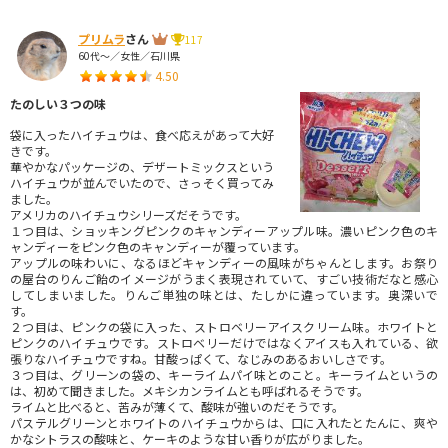
プリムラ
さん
117
60代～／女性／石川県
4.50
たのしい３つの味
袋に入ったハイチュウは、食べ応えがあって大好
きです。
華やかなパッケージの、デザートミックスという
ハイチュウが並んでいたので、さっそく買ってみ
ました。
アメリカのハイチュウシリーズだそうです。
１つ目は、ショッキングピンクのキャンディーアップル味。濃いピンク色のキ
ャンディーをピンク色のキャンディーが覆っています。
アップルの味わいに、なるほどキャンディーの風味がちゃんとします。お祭り
の屋台のりんご飴のイメージがうまく表現されていて、すごい技術だなと感心
してしまいました。りんご単独の味とは、たしかに違っています。奥深いで
す。
２つ目は、ピンクの袋に入った、ストロベリーアイスクリーム味。ホワイトと
ピンクのハイチュウです。ストロベリーだけではなくアイスも入れている、欲
張りなハイチュウですね。甘酸っぱくて、なじみのあるおいしさです。
３つ目は、グリーンの袋の、キーライムパイ味とのこと。キーライムというの
は、初めて聞きました。メキシカンライムとも呼ばれるそうです。
ライムと比べると、苦みが薄くて、酸味が強いのだそうです。
パステルグリーンとホワイトのハイチュウからは、口に入れたとたんに、爽や
かなシトラスの酸味と、ケーキのような甘い香りが広がりました。