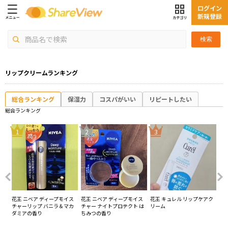
ログイン
新規登録
検索
リップクリームランキング
総合ランキング
保湿力
コスパがいい
リピートしたい
総合ランキング
4
1
2
3
ーリ
花王 ニベア ディープモイス
花王 ニベア ディープモイス
花王 キュレル リップケアク
花
無香
チャーリップ バニラ＆マカ
チャー ナイトプロテクト は
リーム
ッ
ダミアの香り
ちみつの香り