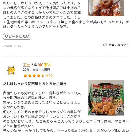
おり、しっかりタコが入ってて良かったです。タ
コの価格が高くなりすぎて他社商品では小指の爪
ほどの大きさのタコしか入ってなかったので警戒
してました。この商品は大きめタコでした。そし
て生地の味が濃いのでソースやマヨ無しで食べましたが美味しかったです。家
族も気に入ったようなのでリピート決定。
リピートしたい
参考になった！
2026.04.07 07:16:41
てゃ
さん
20
20代／女性／大阪府
4.50
だし味しっかり関西風とろとろたこ焼き
表面からでも分かるくらいに青ねぎがたっぷり入
った関西風のねぎ醤油味たこ焼き。
電子レンジで温めるだけでふわっととろけるよう
なやわらかさ。
何も付けずにそのままでもしっかりダシの風味が
おいしい！ねぎと醤油のやさしい香ばしさが飽き
のこないおいしさ。たこもちゃんと入っててぷりっとコリコリ食感。マヨネー
ズとの相性が良い〜
元々の味がしっかりしてるから、ソースや醤油は逆にない方がシンプルにおい