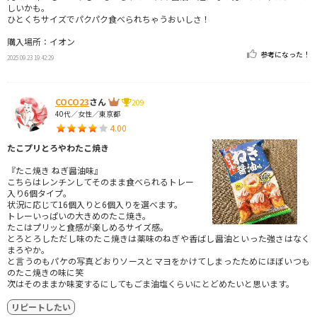
しいかも。
ひとくちサイズでパクパク食べられちゃうおいしさ！
購入場所：イオン
参考になった！
2025.09.23 19:42:29
COCO23
さん
209
40代／女性／東京都
4.00
たこプリとろやわたこ焼き
『たこ焼き ねぎ醤油味』
こちらはレンチンしてそのまま食べられるトレー
入り6個タイプ。
状況に応じて16個入りと6個入りを選べます。
トレーいっぱいの大きめのたこ焼き。
たこはプリッと食感が楽しめるサイズ感。
とろとろしただし味のたこ焼きは薬味のねぎや香ばし醤油といった強さはなく
まろやか。
と言うのもパケの写真どおりソースとマヨをかけてしまったためにほぼいつも
のたこ焼きの味に笑
次はそのままか味変するにしてもごま油塩くらいにとどめたいと思います。
リピートしたい