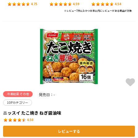
4.75
4.59
4.54
※レビュー7件以上かつ半年以内にレビューがある商品が対象
冷凍総菜 その他
発売日：-
10Pカテゴリー
ニッスイ たこ焼き ねぎ醤油味
4.50
レビューする