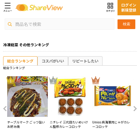
ログイン
新規登録
検索
冷凍総菜 その他ランキング
総合ランキング
コスパがいい
リピートしたい
総合ランキング
4
1
2
3
 口
テーブルマーク ごっつ旨い
ニチレイ 三代目たいめいけ
Umios 呉海軍肉じゃがカレ
Um
ム
お好み焼
ん監修カレーコロッケ
ーコロッケ