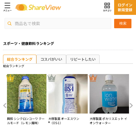
ログイン
新規登録
検索
スポーツ・健康飲料ランキング
総合ランキング
コスパがいい
リピートしたい
総合ランキング
4
1
2
3
ら ラ
興和 シンクロンコーワ クー
大塚製薬 オーエスワン
大塚製薬 ポカリスエット イ
キ
ルモード（レモン風味）
®（OS-1）
オンウォーター
シ