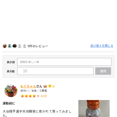
並び替えを閉じる
9件のレビュー
表示順
表示数
もぐちゃん
さん
38
60代～／女性／三重県
4.00
運動前に
大谷翔平選手共同開発に惹かれて買ってみまし
た。