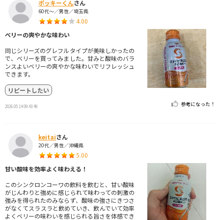
ポッキーくん
さん
60代～／男性／埼玉県
4.00
ベリーの爽やかな味わい
同じシリーズのグレフルタイプが美味しかったの
で、ベリーを買ってみました。甘みと酸味のバラ
ンスよいベリーの爽やかな味わいでリフレッシュ
できます。
リピートしたい
参考になった！
2026.05.14 09:43:49
keitai
さん
20代／男性／沖縄県
5.00
甘い酸味を効率よく味わえる！
このシンクロンコーワの飲料を飲むと、甘い酸味
がじんわりと強めに感じられて味わっての刺激の
強みを得られたのみならず、酸味の強さにきつさ
がなくてスラスラと飲めていき、飲んでいて効率
よくベリーの味わいを感じられる旨さを体感でき