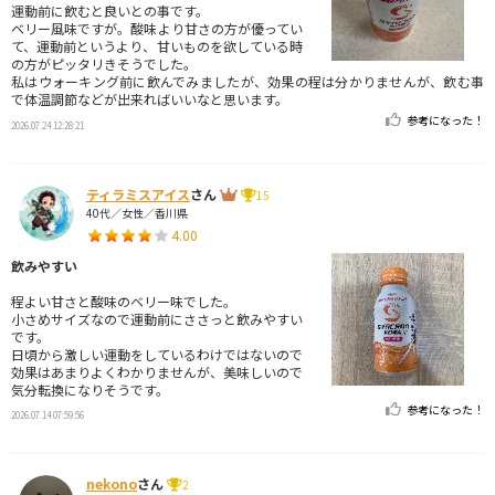
運動前に飲むと良いとの事です。
ベリー風味ですが。酸味より甘さの方が優ってい
て、運動前というより、甘いものを欲している時
の方がピッタリきそうでした。
私はウォーキング前に飲んでみましたが、効果の程は分かりませんが、飲む事
で体温調節などが出来ればいいなと思います。
参考になった！
2026.07.24 12:28:21
ティラミスアイス
さん
15
40代／女性／香川県
4.00
飲みやすい
程よい甘さと酸味のベリー味でした。
小さめサイズなので運動前にささっと飲みやすい
です。
日頃から激しい運動をしているわけではないので
効果はあまりよくわかりませんが、美味しいので
気分転換になりそうです。
参考になった！
2026.07.14 07:59:56
nekono
さん
2