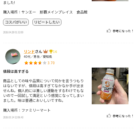
ました!
購入場所：サンエー 那覇メインプレイス 食品館
コスパがいい
リピートしたい
参考になった！
2026.04.28 01:32:00
リンド
さん
16
40代／男性／愛知県
3.70
値段は高すぎる
商品としての味や品質について何かを言うつもり
はないですが、値段は高すぎてなかなか手が出ま
せんね。個人的には激しい運動をするわけでもな
いので一回試して満足という感覚になってしまい
ました。味は普通においしいですね。
購入場所：ファミリーマート
参考になった！
2026.03.14 12:06:43