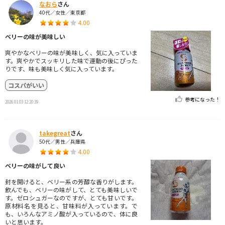
なおら
さん
40代／女性／東京都
4.00
ベリーの味が美味しい
爽やかなベリーの味が美味しく、気に入っていま
す。爽やかでスッキリした味で運動の後にぴった
りです、味も美味しく気に入っています。
コスパがいい
参考になった！
2026.01.03 12:20:39
takegreat
さん
50代／男性／兵庫県
4.00
ベリーの味がして良い
封を開けると、ベリー系の芳醇な香りがします。
飲んでも、ベリーの味がして、とても美味しいで
す。ゼロシュガーなのですが、とても甘いです。
原材料名を見ると、甘味料が入っています。で
も、いろんなアミノ酸が入っているので、体に良
いと思います。