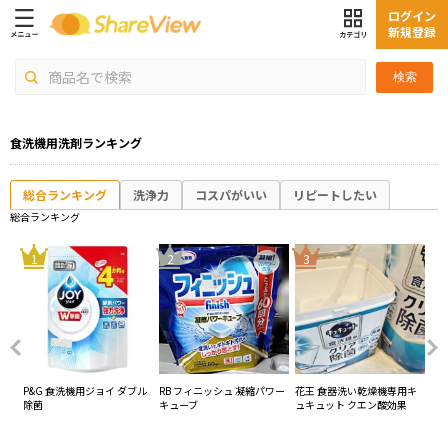
ログイン
新規登録
検索
食洗機用洗剤ランキング
総合ランキング
洗浄力
コスパがいい
リピートしたい
総合ランキング
4
1
2
3
スタ
P&G 食洗機用ジョイ ダブル
RB フィニッシュ 凝縮パワー
花王 食器洗い乾燥機専用キ
ライ
除菌
キューブ
ュキュット クエン酸効果
ク