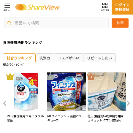
ログイン
新規登録
検索
食洗機用洗剤ランキング
総合ランキング
洗浄力
コスパがいい
リピートしたい
総合ランキング
4
1
2
3
スタ
P&G 食洗機用ジョイ ダブル
RB フィニッシュ 凝縮パワー
花王 食器洗い乾燥機専用キ
ライ
除菌
キューブ
ュキュット クエン酸効果
ク