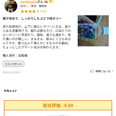
tarorisuto
さん
9
60代～／男性／愛知県
4.00
果汁多めで、しっかりしたぶどう味ゼリー
見た目液体が、上下に振るとゼリーになる、昔か
らある定番物です。振れば振るだけ、口当たりの
よいゼリーに早変わり、風味、香りも強めで、味
が濃いのが嬉しい。まぁまぁ、飲みにくさもある
んですが、振り込んで滑らかにするのがお勧め。
ちょっとしたデザート気分を味わえます。
購入場所：自販機
コスパがいい
参考になった！
2026.06.20 15:00:03
平均スコア
総合評価 : 4.00