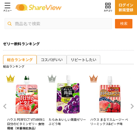
ログイン
新規登録
検索
ゼリー飲料ランキング
総合ランキング
コスパがいい
リピートしたい
総合ランキング
4
1
2
3
エン
ハウス PERFECT VITAMIN 1
たらみ おいしい蒟蒻ゼリー
ハウス まるでスムージー ベ
日
風
日分のビタミンゼリー 食物
ぶどう味
リーミックス&ピーチ味
メ
繊維（栄養機能食品）
ー