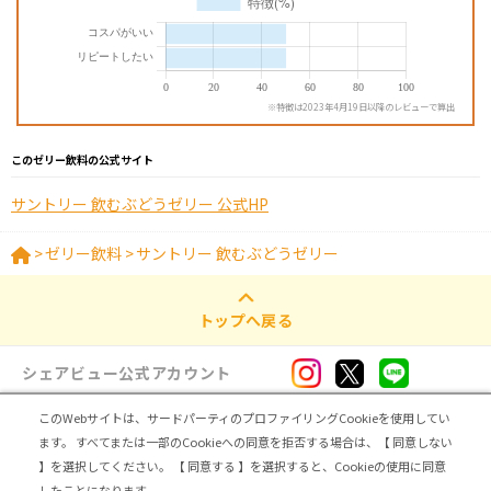
※特徴は2023年4月19日以降のレビューで算出
このゼリー飲料の公式サイト
サントリー 飲むぶどうゼリー 公式HP
>
ゼリー飲料
>
サントリー 飲むぶどうゼリー
トップへ戻る
シェアビュー公式アカウント
このWebサイトは、サードパーティのプロファイリングCookieを使用してい
ログイン・新規登録
ます。
すべてまたは一部のCookieへの同意を拒否する場合は、【 同意しない
】を選択してください。
【 同意する 】を選択すると、Cookieの使用に同意
トップ
|
シェアビューとは
|
レビュアー向け シェアビューインタビュー
|
カテゴリ一覧
したことになります。