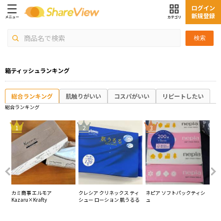
ログイン
新規登録
検索
箱ティッシュランキング
総合ランキング
肌触りがいい
コスパがいい
リピートしたい
総合ランキング
4
1
2
3
カミ商事 エルモア
クレシア クリネックス ティ
ネピア ソフトパックティシ
大
ー
Kazaru×Krafty
シュー ローション 肌うるる
ュ
Wa