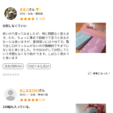
オオパ
さん
3
50代／女性／愛知県
3.60
分別しなくていい
安いので使ってみましたが、特に問題なく使えま
す。ただ、ちょっと薄めで肌触りで言うと劣るか
な～とは思いますが、普段使いには十分です。取
り出し口のフィルムがないのが画期的で今までに
ないなと思いました。その分はがして分別してと
いう手間もなくなり助かります。しばらく使おう
と思います
コスパがいい
リピートしたい
参考になった！
2025.08.29 10:26:41
ねこまま3434
さん
60代～／女性／神奈川県
5.00
220組も入っている。