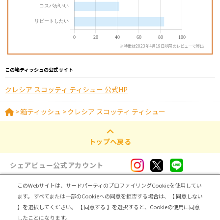
※特徴は2023年4月19日以降のレビューで算出
この箱ティッシュの公式サイト
クレシア スコッティ ティシュー 公式HP
>
箱ティッシュ
>
クレシア スコッティ ティシュー
トップへ戻る
シェアビュー公式アカウント
このWebサイトは、サードパーティのプロファイリングCookieを使用してい
ログイン・新規登録
ます。
すべてまたは一部のCookieへの同意を拒否する場合は、【 同意しない
】を選択してください。
【 同意する 】を選択すると、Cookieの使用に同意
トップ
|
シェアビューとは
|
レビュアー向け シェアビューインタビュー
|
カテゴリ一覧
したことになります。