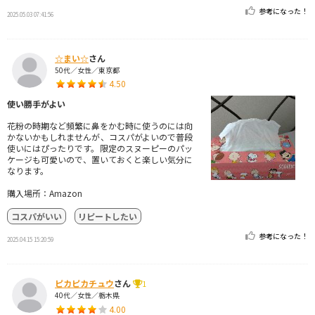
参考になった！
2025.05.03 07:41:56
☆まい☆
さん
50代／女性／東京都
4.50
使い勝手がよい
花粉の時期など頻繁に鼻をかむ時に使うのには向
かないかもしれませんが、コスパがよいので普段
使いにはぴったりです。限定のスヌーピーのパッ
ケージも可愛いので、置いておくと楽しい気分に
なります。
購入場所：Amazon
コスパがいい
リピートしたい
参考になった！
2025.04.15 15:20:59
ピカピカチュウ
さん
1
40代／女性／栃木県
4.00