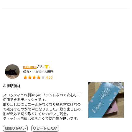
nekono
さん
2
60代～／女性／大阪府
4.00
お手頃価格
スコッティとお馴染みのブランドなので安心して
使用できるティッシュです。
取り出し口にビニールがなくなり紙素材だけなの
で処分するのが簡単になりました。取り出し口の
形が微妙で切り取りにくいのが少し残念。
ティッシュ自体は柔らかくて使用感が良いです。
肌触りがいい
リピートしたい