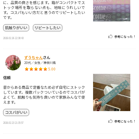
に、品質の良さを感じます。箱がコンパクトでス
トック場所を取らない点も、地味にうれしいで
す。コスパもいい方だと思うのでリピートしたい
です。
肌触りがいい
リピートしたい
参考になった！
2026.02.26 22:38:43
ずうちゃん
さん
20代／女性／神奈川県
5.00
信頼
昔からある商品で定番なため必ず自宅にストック
しています。複数パックついているのでコスパが
よくて、肌触りも気持ち良いので家族みんなで使
えます。
コスパがいい
参考になった！
2026.02.23 21:35:57