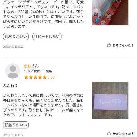
パッケージデザインがスヌーピーが柄で、可愛
い。インテリアとしてもいいです。箱はコンパク
トなのに220組（440枚）とはすごいです。薄手
でやんわりとした手触りで、使用後もごみがかさ
ばらずにいいことだらけです。次回も、購入した
いと思います。
肌触りがいい
リピートしたい
参考になった！
2025.07.02 13:33:02
かち
さん
50代／女性／千葉県
5.00
ふんわり
ふんわりしていて肌に優しいです。花粉の季節に
毎日鼻をかんでも、痛くなりませんでした。箱も
コンパクトなので場所をとりません。買い置きに
ぴったりです。取り出し口のビニールが無くなっ
たので、 ストレスフリーです。
肌触りがいい
参考になった！
2025.06.30 17:11:07