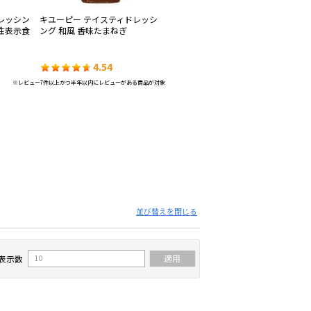
レッシン
キユーピー テイスティドレッシ
キユーピー テイスティドレッシ
日
性表示食
ング 和風 香味たまねぎ
ング イタリアン 無塩せきベーコ
ン
ン入り
性
4.54
4.53
※レビュー7件以上かつ半年以内にレビューがある商品が対象
並び替えを閉じる
表示数