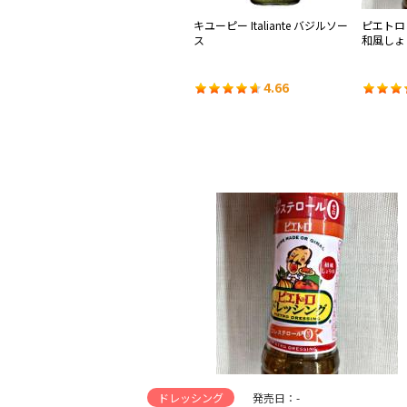
ッシ
キユーピー すりおろしオニオン
キユーピー Italiante バジルソー
ピエトロ
ドレッシング
ス
和風しょ
4.44
4.66
ドレッシング
発売日：-