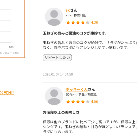
sc
さん
-／-／神奈川県
4.20
玉ねぎの旨みと醤油のコクが絶妙です。
玉ねぎの旨みと醤油のコクが絶妙で、サラダがたっぷり
なく、肉やパスタにもアレンジしやすい味わいです。
降のレビューで算出
リピートしたい
2026.01.07 14:04:58
ポッキーくん
さん
公式HP
60代～／男性／埼玉県
4.00
お値段以上の美味しさ
値段は他のブランドに比べて少し高いですが、値段以上
シングです。玉ねぎの酸味と甘みがほどよいバランスで
ラダにも合います。