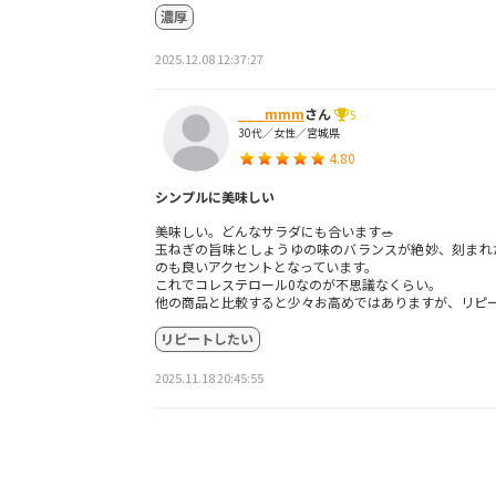
濃厚
2025.12.08 12:37:27
___mmm
さん
5
30代／女性／宮城県
4.80
シンプルに美味しい
美味しい。どんなサラダにも合います🥗
玉ねぎの旨味としょうゆの味のバランスが絶妙、刻まれ
のも良いアクセントとなっています。
これでコレステロール0なのが不思議なくらい。
他の商品と比較すると少々お高めではありますが、リピ
リピートしたい
2025.11.18 20:45:55