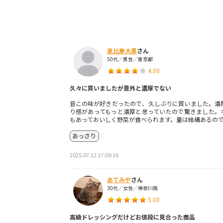
恵比寿大黒
さん
50代／男性／東京都
4.00
久々に買いましたが意外と濃厚でない
昔この味が好きだったので、久しぶりに買いました。濃
り感があってもっと濃厚と思っていたので驚きました。
もあっておいしく野菜が食べられます。量は結構あるの
あっさり
2025.07.12 17:09:16
あてみや
さん
30代／女性／神奈川県
5.00
高級ドレッシングだけどお値段に見合った商品