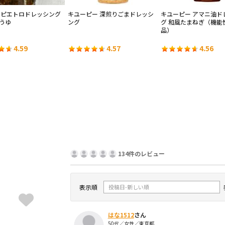
 ピエトロドレッシング
キユーピー 深煎りごまドレッシ
キユーピー アマニ油ド
うゆ
ング
グ 和風たまねぎ（機能
品）
4.59
4.57
4.56
134件のレビュー
表示順
はな1512
さん
50代／女性／東京都