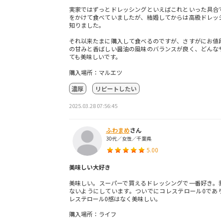
実家ではずっとドレッシングといえばこれといった具合
をかけて食べていましたが、結婚してからは高級ドレッ
知りました。
それ以来たまに購入して食べるのですが、さすがにお値
の甘みと香ばしい醤油の風味のバランスが良く、どんな
ても美味しいです。
購入場所：マルエツ
濃厚
リピートしたい
2025.03.28 07:56:45
ふわまめ
さん
30代／女性／千葉県
5.00
美味しい大好き
美味しい。スーパーで買えるドレッシングで一番好き。
ないようにしています。ついでにコレステロール0であ
レステロール0感はなく美味しい。
購入場所：ライフ