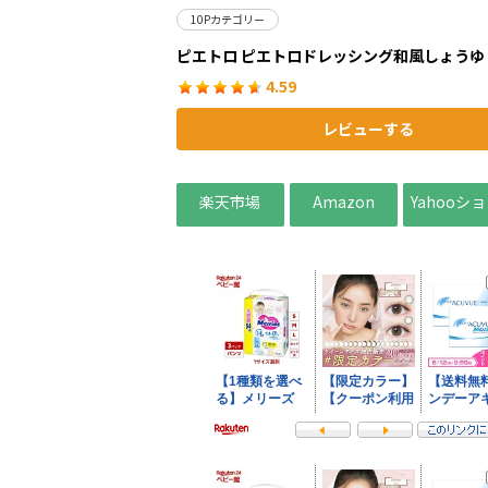
10Pカテゴリー
ピエトロ ピエトロドレッシング和風しょうゆ
4.59
レビューする
楽天市場
Amazon
Yahooシ