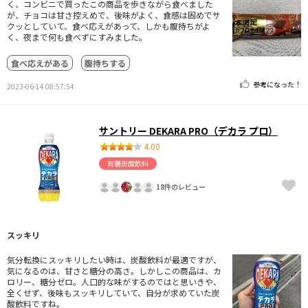
く、コンビニで買ったこの商品を歩きながら食べました
が、チョコは甘さ控えめで、後味がよく、食感は固めでサ
クッとしていて、食べ応えがあって、しかも腹持ちがよ
く、夜まで何も食べずにすみました。
食べ応えがある
腹持ちする
参考になった！
2023-06-14 08:57:54
サントリー DEKARA PRO（デカラ プロ）
4.00
有糖炭酸飲料
18件のレビュー
スッキリ
気分転換にスッキリしたい時は、炭酸飲料が最適ですが、
気になるのは、甘さと糖分の高さ。しかしこの商品は、カ
ロリー、糖分ゼロ。人口的な味がするのではと思いきや、
全くせず、後味もスッキリしていて、自分が求めていた炭
酸飲料ですね。