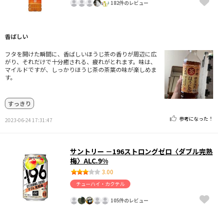
182件のレビュー
香ばしい
フタを開けた瞬間に、香ばしいほうじ茶の香りが周辺に広
がり、それだけで十分癒される、疲れがとれます。味は、
マイルドですが、しっかりほうじ茶の茶葉の味が楽しめま
す。
すっきり
参考になった！
2023-06-24 17:31:47
サントリー －196ストロングゼロ〈ダブル完熟
梅〉ALC.9%
3.00
チューハイ・カクテル
105件のレビュー