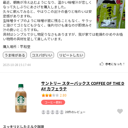
最近、朝晩が冷え込むようになり、温かい味噌汁が恋しく
なって久しぶりにあさげを購入しました。
久々に飲んでみると、やはりこの出汁の香りと味わいは安
定感がありますね。
生味噌タイプのように味噌が底に残ることもなく、サラッ
と溶けてゴミなども少なく、後片付けも楽なのが即席みそ
汁の良いところですね。
具材はシンプルで少し物足りなさもありますが、我が家では乾燥わかめやお吸
い物用の具材を足して楽しんでいます。
購入場所：平和堂
うま味がある
コスパがいい
リピートしたい
参考になった！
2025-10-28 15:17:44
サントリー スターバックス COFFEE OF THE D
AY カフェラテ
2.80
コーヒー飲料
20件のレビュー
スッキリとしたミルク珈琲