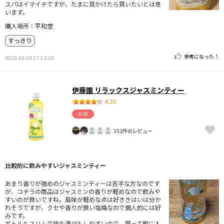
スパはイマイチですが、たまに見かけたら買いたいとは思
います。
購入場所：平和堂
すっきり
参考になった！
2025-10-23 17:13:18
伊藤園 リラックスジャスミンティー
4.20
お茶
152件のレビュー
比較的に飲みやすいジャスミンティー
あまり香りが強めのジャスミンティーは苦手な方なのです
が、コチラの商品はジャスミンの香りが軽めなので飲みや
すいのが良いですね。風味が軽めな点は好ききはいは分か
れそうですが、クセや香りが良い塩梅なので個人的には好
みです。
ボトルもスリムで持ち運びもしやすいので、買って鞄に入