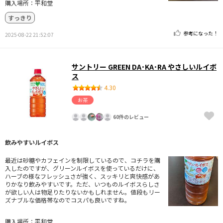
購入場所：平和堂
すっきり
参考になった！
2025-08-22 21:52:07
サントリー GREEN DA･KA･RA やさしいルイボ
ス
4.30
お茶
60件のレビュー
飲みやすいルイボス
最近は砂糖やカフェインを制限しているので、コチラを購
入したのですが、グリーンルイボスを使っているだけに、
ハーブの様なフレッシュさが強く、スッキリと爽快感があ
りかなり飲みやすいです。ただ、いつものルイボスらしさ
が欲しい人は物足りたりないかもしれません。値段もリー
ズナブルな価格帯なのでコスパも良いですね。
購入場所：平和堂