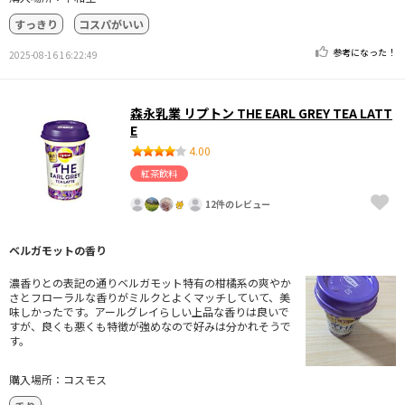
すっきり
コスパがいい
参考になった！
2025-08-16 16:22:49
森永乳業 リプトン THE EARL GREY TEA LATT
E
4.00
紅茶飲料
12件のレビュー
ベルガモットの香り
濃香りとの表記の通りベルガモット特有の柑橘系の爽やか
さとフローラルな香りがミルクとよくマッチしていて、美
味しかったです。アールグレイらしい上品な香りは良いで
すが、良くも悪くも特徴が強めなので好みは分かれそうで
す。
購入場所：コスモス