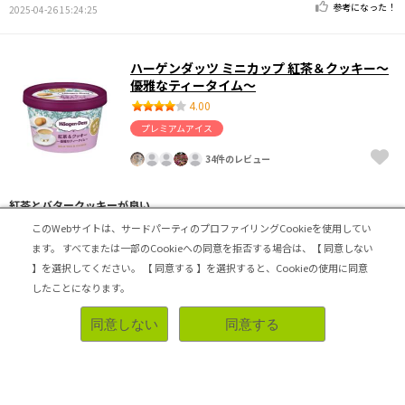
参考になった！
2025-04-26 15:24:25
ハーゲンダッツ ミニカップ 紅茶＆クッキー～
優雅なティータイム～
4.00
プレミアムアイス
34件のレビュー
紅茶とバタークッキーが良い
このWebサイトは、サードパーティのプロファイリングCookieを使用してい
期間限定なので気になり購入して食べてみましたが、濃厚
ます。
すべてまたは一部のCookieへの同意を拒否する場合は、【 同意しない
な紅茶の香りとバタークッキーの食感が絶妙で美味しかっ
たです。ミルクティーのようなまろやかさで、甘さ控えめ
】を選択してください。
【 同意する 】を選択すると、Cookieの使用に同意
で甘さが残らすスッキリとしていて良かったです。クッキ
したことになります。
ーの量は少なめですが、紅茶好きな方は合うかと思いま
す。
同意しない
同意する
購入場所：平和堂
濃厚
リピートしたい
参考になった！