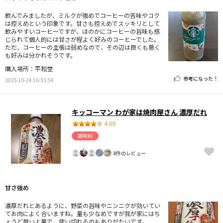
飲んでみましたが、ミルクが強めでコーヒーの苦味やコク
は控えめという印象です。甘さも控えめでスッキリとして
飲みやすいコーヒーですが、ほのかにコーヒーの旨味も感
じられて個人的には甘さが程よく好みのコーヒーでした。
ただ、コーヒーの主張は弱めなので、その辺は良くも悪く
も好みは分かれそうです。
購入場所：平和堂
参考になった！
2025-10-24 16:33:54
キッコーマン わが家は焼肉屋さん 濃厚だれ
4.00
調味料
8件のレビュー
甘さ強め
濃厚だれとあるように、野菜の旨味やニンニクが効いてい
てお肉によく合いますね。量も少なめですが我が家にはち
ょうど良いよ量で、使い切れるのもありがたいです。