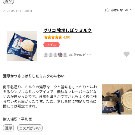
香り
参考になった！
2025-05-11 19:58:31
グリコ 牧場しぼり ミルク
4.80
アイス
201件のレビュー
濃厚かつさっぱりしたミルクの味わい
商品名通り、ミルクの濃厚なコクと旨味をしっかりと味わ
えるシンプルなミルクアイスで、無駄なフレーバーなどな
いのが良かったです。食感も滑らかで甘さも程よく後に残
らないのも良かったです。ただ、少し量的に物足りな点に
関しては残念ですね。
購入場所：平和堂
濃厚
コスパがいい