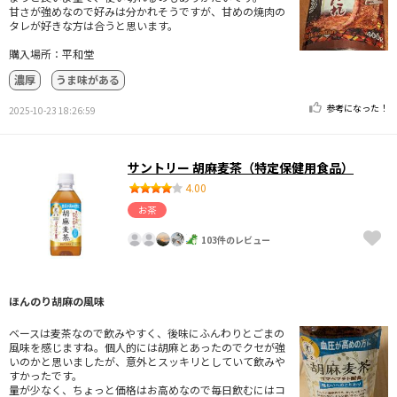
甘さが強めなので好みは分かれそうですが、甘めの焼肉の
タレが好きな方は合うと思います。
購入場所：平和堂
濃厚
うま味がある
参考になった！
2025-10-23 18:26:59
サントリー 胡麻麦茶（特定保健用食品）
4.00
お茶
103件のレビュー
ほんのり胡麻の風味
ベースは麦茶なので飲みやすく、後味にふんわりとごまの
風味を感じますね。個人的には胡麻とあったのでクセが強
いのかと思いましたが、意外とスッキリとしていて飲みや
すかったです。
量が少なく、ちょっと価格はお高めなので毎日飲むにはコ