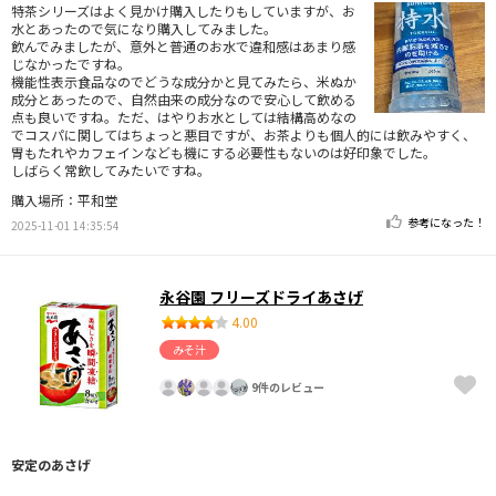
特茶シリーズはよく見かけ購入したりもしていますが、お
水とあったので気になり購入してみました。
飲んでみましたが、意外と普通のお水で違和感はあまり感
じなかったですね。
機能性表示食品なのでどうな成分かと見てみたら、米ぬか
成分とあったので、自然由来の成分なので安心して飲める
点も良いですね。ただ、はやりお水としては結構高めなの
でコスパに関してはちょっと悪目ですが、お茶よりも個人的には飲みやすく、
胃もたれやカフェインなども機にする必要性もないのは好印象でした。
しばらく常飲してみたいですね。
購入場所：平和堂
参考になった！
2025-11-01 14:35:54
永谷園 フリーズドライあさげ
4.00
みそ汁
9件のレビュー
安定のあさげ