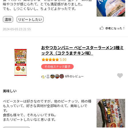
味やコクが感じられて、とても満足感がありました。
でも、しつこくないし、ちょうどよかったです。
濃厚
リピートしたい
参考になった！
2024-05-05 23:21:55
おやつカンパニー ベビースターラーメン3種ミ
ックス（コクうまチキン味）
5.00
その他スナック菓子
6件のレビュー
美味しい
ベビースターは好きなのですが、他のピーナッツ、柿の種
も入っていて、好きな具材が全部味わえて、美味しいで
す。
食感も様々で、それもいいですね。
またリピートしたいなと思います。