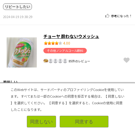
リピートしたい
参考になった！
2024-04-19 19:38:29
チョーヤ 酔わないウメッシュ
4.00
その他ノンアルコール飲料
85件のレビュー
美味しい。
このWebサイトは、サードパーティのプロファイリングCookieを使用してい
ノンアルが好きで、普段はなるべくなら添加物があまり使
ます。
すべてまたは一部のCookieへの同意を拒否する場合は、【 同意しない
われてないものを選んで飲むのですが、このウメッシュは
有機のアガベシロップが使われていて、南高梅が使われて
】を選択してください。
【 同意する 】を選択すると、Cookieの使用に同意
いますし、原材料も梅が最初にかかれていて、原材料にこ
したことになります。
だわって作られているのかなーと思いました。
味は、梅がとてもまろやかで、美味しいです。
同意しない
同意する
甘さはしっかりとあります。