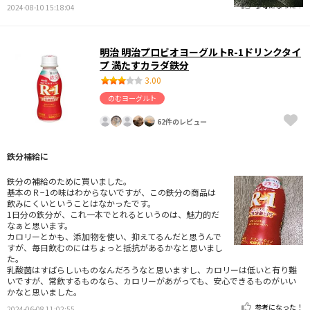
参考になった！
2024-08-10 15:18:04
明治 明治プロビオヨーグルトR-1ドリンクタイ
プ 満たすカラダ鉄分
3.00
のむヨーグルト
62件のレビュー
鉄分補給に
鉄分の補給のために買いました。
基本のＲ−1の味はわからないですが、この鉄分の商品は
飲みにくいということはなかったです。
1日分の鉄分が、これ一本でとれるというのは、魅力的だ
なぁと思います。
カロリーとかも、添加物を使い、抑えてるんだと思うんで
すが、毎日飲むのにはちょっと抵抗があるかなと思いまし
た。
乳酸菌はすばらしいものなんだろうなと思いますし、カロリーは低いと有り難
いですが、常飲するものなら、カロリーがあがっても、安心できるものがいい
かなと思いました。
参考になった！
2024-06-08 11:02:55