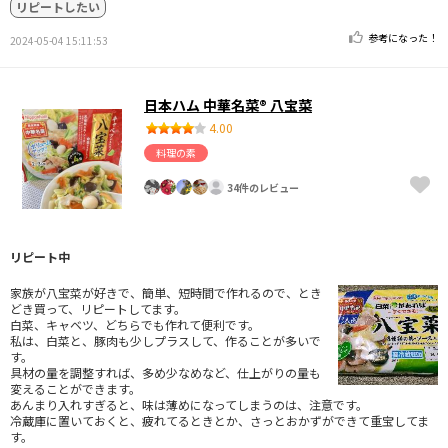
リピートしたい
参考になった！
2024-05-04 15:11:53
日本ハム 中華名菜® 八宝菜
4.00
料理の素
34件のレビュー
リピート中
家族が八宝菜が好きで、簡単、短時間で作れるので、とき
どき買って、リピートしてます。
白菜、キャベツ、どちらでも作れて便利です。
私は、白菜と、豚肉も少しプラスして、作ることが多いで
す。
具材の量を調整すれば、多め少なめなど、仕上がりの量も
変えることができます。
あんまり入れすぎると、味は薄めになってしまうのは、注意です。
冷蔵庫に置いておくと、疲れてるときとか、さっとおかずができて重宝してま
す。