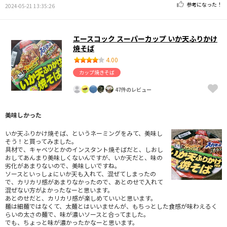
参考になった！
2024-05-21 13:35:26
エースコック スーパーカップ いか天ふりかけ
焼そば
4.00
カップ焼きそば
47件のレビュー
美味しかった
いか天ふりかけ焼そば、というネーミングをみて、美味し
そう！と買ってみました。
具材で、キャベツとかのインスタント焼そばだと、しおし
おしてあんまり美味しくないんですが、いか天だと、味の
劣化があまりないので、美味しいですね。
ソースといっしょにいか天も入れて、混ぜてしまったの
で、カリカリ感があまりなかったので、あとのせで入れて
混ぜない方がよかったなーと思います。
あとのせだと、カリカリ感が楽しめていいと思います。
麺は細麺ではなくて、太麺とはいいませんが、もちっとした食感が味わえるく
らいの太さの麺で、味が濃いソースと合ってました。
でも、ちょっと味が濃かったかなーと思います。