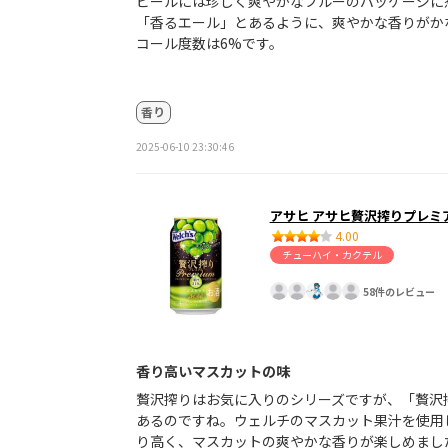
ビールには珍しく爽やかなブルーのパッケージに
「香るエール」とあるように、爽やかな香りがか
コール度数は6%です。
香り
2025-06-10 23:30:46
アサヒ アサヒ贅沢搾りプレミ
4.00
チューハイ・カクテル
58件のレビュー
香り高いマスカットの味
贅沢搾りはお気に入りのシリーズですが、「贅沢
あるのですね。ウェルチのマスカット果汁を使用
り高く、マスカットの爽やかな香りが楽しめまし