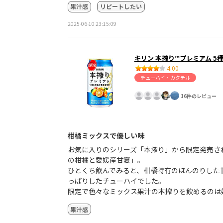
果汁感
リピートしたい
2025-06-10 23:15:09
キリン 本搾り™プレミアム 5
4.00
チューハイ・カクテル
16件のレビュー
柑橘ミックスで優しい味
お気に入りのシリーズ「本搾り」から限定発売さ
の柑橘と愛媛産甘夏」。
ひとくち飲んでみると、柑橘特有のほんのりした
っぱりしたチューハイでした。
限定で色々なミックス果汁の本搾りを飲めるのは
果汁感