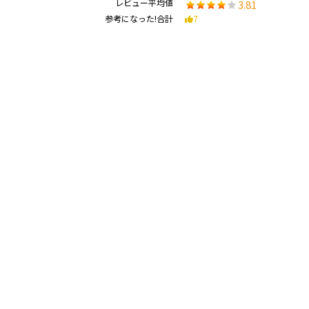
レビュー平均値
3.81
参考になった!合計
7