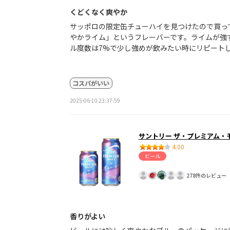
くどくなく爽やか
サッポロの限定缶チューハイを見つけたので買っ
やかライム」というフレーバーです。ライムが強
ル度数は7%で少し強めが飲みたい時にリピート
コスパがいい
2025-06-10 23:37:59
サントリー ザ・プレミアム・
4.00
ビール
278件のレビュー
香りがよい