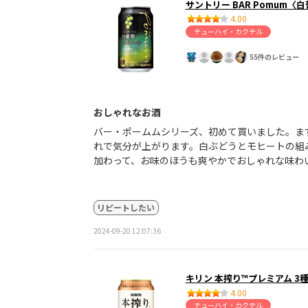
サントリー BAR Pomum〈
4.00
チューハイ・カクテル
55件のレビュー
おしゃれなお酒
バー・ポームムシリーズ、初めて買いました。ま
れで気分が上がります。白ぶどうとモヒートの組
加わって、お味のほうも爽やかでおしゃれな味わ
リピートしたい
2024-09-20 12:07:36
キリン 本搾り™プレミアム 
4.00
チューハイ・カクテル