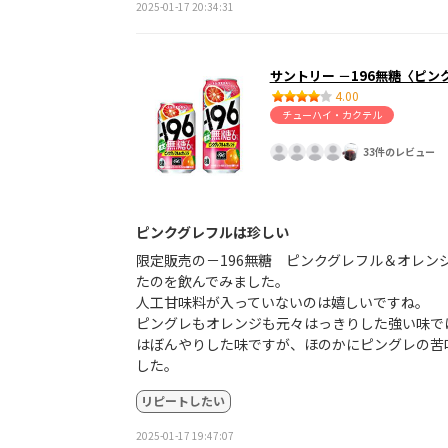
2025-01-17 20:34:31
サントリー －196無糖〈ピン
4.00
チューハイ・カクテル
33件のレビュー
ピンクグレフルは珍しい
限定販売の－196無糖 ピンクグレフル＆オレン
たのを飲んでみました。
人工甘味料が入っていないのは嬉しいですね。
ピングレもオレンジも元々はっきりした強い味で
はぼんやりした味ですが、ほのかにピングレの苦
した。
リピートしたい
2025-01-17 19:47:07