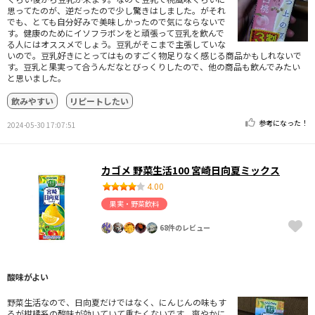
思ってたのが、逆だったので少し驚きはしました。がそれ
でも、とても自分好みで美味しかったので気にならないで
す。健康のためにイソフラボンをと頑張って豆乳を飲んで
る人にはオススメでしょう。豆乳がそこまで主張していな
いので。豆乳好きにとってはものすごく物足りなく感じる商品かもしれないで
す。豆乳と果実って合うんだなとびっくりしたので、他の商品も飲んでみたい
と思いました。
飲みやすい
リピートしたい
参考になった！
2024-05-30 17:07:51
カゴメ 野菜生活100 宮崎日向夏ミックス
4.00
果実・野菜飲料
68件のレビュー
酸味がよい
野菜生活なので、日向夏だけではなく、にんじんの味もす
るが柑橘系の酸味が効いていて重たくないです。爽やかに