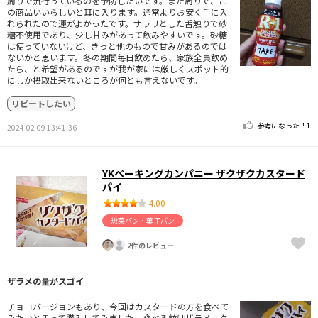
周りで流行っているのを予防したいです。また周りで、こ
の商品いいらしいと耳に入ります。通常よりお安く手に入
れられたので運がよかったです。サラリとした舌触りで砂
糖不使用であり、少し甘みがあって飲みやすいです。砂糖
は使っていないけど、きっと他のもので甘みがあるのでは
ないかと思います。冬の期間毎日飲めたら、家族全員飲め
たら、と希望があるのですが我が家には厳しくスポット的
にしか摂取出来ないところが何とも言えないです。
リピートしたい
参考になった！
1
2024-02-09 13:41:36
YKベーキングカンパニー ザクザクカスタード
パイ
4.00
惣菜パン・菓子パン
2件のレビュー
ザラメの量がスゴイ
チョコバージョンもあり、今回はカスタードの方を食べて
みたいと思って購入してみました。食べる前はザラメ、ク