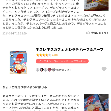
ヨネーズが寄っていて悲しかったです。やっとソースに出
合えたとおもったらマヨネーズで、デミグラスソースはい
ずこへ、という感じでした。マヨネーズの割合が大きいの
か、デミグラスソースが視覚で確認できても味覚はマヨネーズの方が強いよう
に思えました。デミグラスソースとマヨネーズの掛け合わせはとても美味しい
と思いましたが、デミハンバーグと商品名にあるので、デミグラスソースにも
っと味の主張が欲しかったように感じました。
参考になった！
2024-02-17 13:12:29
ネスレ ネスカフェ ふわラテ ハーフ＆ハーフ
4.00
インスタントコーヒー・ドリップコーヒー
93件のレビュー
ちょっと物足りないように感じる
最近毎朝このシリーズか某メイカーさんのものを飲んでい
ます。ふわラテはかき混ぜているとふんわりとした泡が立
つのでお見せ気分が味わえるところがいいです。ハーフ＆
ハーフをからだの為にと選んでみましたが、個人の好みと