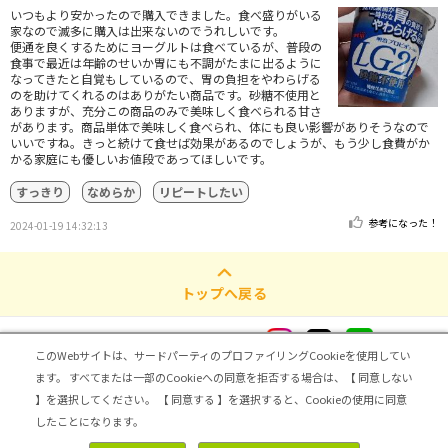
いつもより安かったので購入できました。食べ盛りがいる
家なので滅多に購入は出来ないのでうれしいです。
便通を良くするためにヨーグルトは食べているが、普段の
食事で最近は年齢のせいか胃にも不調がたまに出るように
なってきたと自覚もしているので、胃の負担をやわらげる
のを助けてくれるのはありがたい商品です。砂糖不使用と
ありますが、充分この商品のみで美味しく食べられる甘さ
があります。商品単体で美味しく食べられ、体にも良い影響がありそうなので
いいですね。きっと続けて食せば効果があるのでしょうが、もう少し食費がか
かる家庭にも優しいお値段であってほしいです。
すっきり
なめらか
リピートしたい
参考になった！
2024-01-19 14:32:13
トップへ戻る
シェアビュー公式アカウント
このWebサイトは、サードパーティのプロファイリングCookieを使用してい
ます。
すべてまたは一部のCookieへの同意を拒否する場合は、【 同意しない
ログイン・新規登録
】を選択してください。
【 同意する 】を選択すると、Cookieの使用に同意
したことになります。
トップ
|
シェアビューとは
|
レビュアー向け シェアビューインタビュー
|
カテゴリ一覧