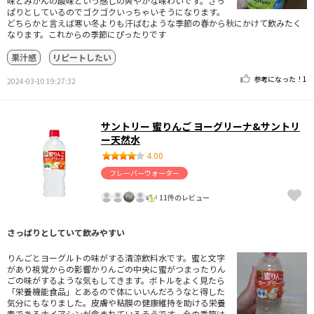
味とみかんの酸味という感じの爽やかな味わいです。さっ
ぱりとしているのでゴクゴクいっちゃいそうになります。
どちらかと言えば寒い冬よりも汗ばむような季節の春から秋にかけて飲みたく
なります。これからの季節にぴったりです
果汁感
リピートしたい
参考になった！
1
2024-03-10 19:27:32
サントリー 蜜りんご ヨーグリーナ&サントリ
ー天然水
4.00
フレーバーウォーター
11件のレビュー
さっぱりとしていて飲みやすい
りんごとヨーグルトの味がする清涼飲料水です。蜜と文字
があり視覚からの影響かりんごの中央に蜜がつまったりん
ごの味がするような気もしてきます。ボトルをよく見たら
「栄養機能食品」とあるので体にいいんだろうなと得した
気分にもなりました。皮膚や粘膜の健康維持を助ける栄養
素であるナイアシンが含まれているそうです。今の季節は