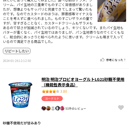
リーム、パイ生地の三重奏でものすごく背徳感がありまし
たが、想像よりもサッパリと完食できてしまって驚いたも
のです。なのでカスタードのほうは、罪悪感等マイナスな
ことを考えずに食べられました。ものすごいザラメの量で
すが、甘すぎることなく、カスタードクリームもザラメも
あるので甘さが加減されているのでしょう、キツくないです。またパイ生地も
バターが重くなく、パイ生地ではありましが、パン生地寄りなのでくどくもな
く、総合的にあっさりと給べられたように思います。クリームも端まで入って
いるので満足できる商品でした。
リピートしたい
参考になった！
2024-01-26 12:12:50
明治 明治プロビオヨーグルトLG21砂糖不使用
（機能性表示食品）
3.80
ヨーグルト
51件のレビュー
砂糖不使用だが甘みあり