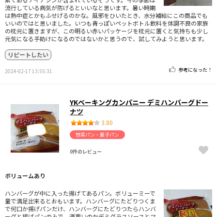
流行している病気が防げるといいなと思います。暑い時期
は熱中症とかもふせげるのかな。風邪をひいたとき、水分補給にこの商品でも
いいのではと思いました。いつも青っぽいペットボトル飲料を体調不良の家族
の枕元に置きますが、この明るい赤いパッケージを枕元に置くと気持ちも少し
元気になる手助けになるのではないかと思うので、試してみようと思います。
リピートしたい
参考になった！
2024-02-17 13:55:31
YKベーキングカンパニー デミハンバーグドー
ナツ
3.80
惣菜パン・菓子パン
0件のレビュー
ボリュームあり
ハンバーグが中に入った揚げてあるパン。ボリューミーで
量で満足出来るとおもいます。ハンバーグにたどりつくま
で何口か揚げパンだけ、ハンバーグにたどりつたらハンバ
ーグと揚げパンのみで、運悪いのかデミグラスソースとマ