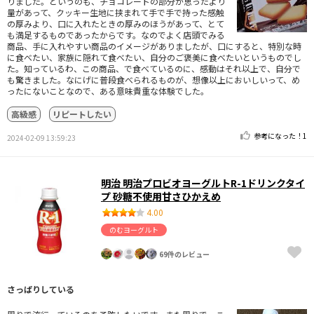
りました。というのも、チョコレートの部分が思ったより
量があって、クッキー生地に挟まれて手で手で持った感触
の厚みより、口に入れたときの厚みのほうがあって、とて
も満足するものであったからです。なのでよく店頭でみる
商品、手に入れやすい商品のイメージがありましたが、口にすると、特別な時
に食べたい、家族に隠れて食べたい、自分のご褒美に食べたいというものでし
た。知っているわ、この商品、で食べているのに、感動はそれ以上で、自分で
も驚きました。なにげに普段食べられるものが、想像以上においしいって、め
ったにないことなので、ある意味貴重な体験でした。
高級感
リピートしたい
参考になった！
1
2024-02-09 13:59:23
明治 明治プロビオヨーグルトR-1ドリンクタイ
プ 砂糖不使用甘さひかえめ
4.00
のむヨーグルト
69件のレビュー
さっぱりしている