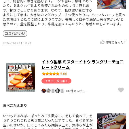
して、総合的に薄さを感じます。コクや苦味、酸味であっ
たり、ミルクも牛乳より調整されたもののように感じま
す。甘さはしっかりあります。なので、私は濃い目に作る
ようにしてます。大きめのマグカップ二２つ使ったり...。ハーフ＆ハーフを買っ
た意味は？とたまに頭によぎりますが、美味しく自分で満足出来る方がいいと
思うので、量を調整したり、牛乳を加えてみたりと、毎朝たのしんでいます。
コスパがいい
参考になった！
2024-02-12 11:18:22
イトウ製菓 ミスターイトウ ラングリーチョコ
レートクリーム
5.00
チョコ・焼き菓子
137件のレビュー
食べごたえあり
いつもであれば、ぱっとみて失敗ない、そして食べて、そ
うそうこれこれと思う商品だったはずでした。食べる間が
空いたせいか、口にしてみたら期待以上で、気持ちが上が