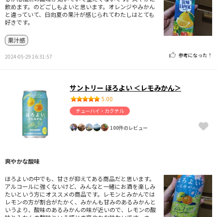
飲めます。のどごしもよいと思います。オレンジやみかん
と違っていて、日向夏の果汁が感じられてわたしはとても
好きです。
果汁感
参考になった！
2024-05-29 16:31:57
サントリー ほろよい ＜レモみかん＞
5.00
チューハイ・カクテル
100件のレビュー
爽やかな酸味
ほろよいの中でも、甘さが抑えてある商品だと思います。
アルコールに強くないけど、みんなと一緒にお酒を楽しみ
たいという方にオススメの商品です。レモンとみかんでは
レモンの方が割合がたかく、みかんも甘みのあるみかんと
いうより、酸味のあるみかんの味が近いので、レモンの酸