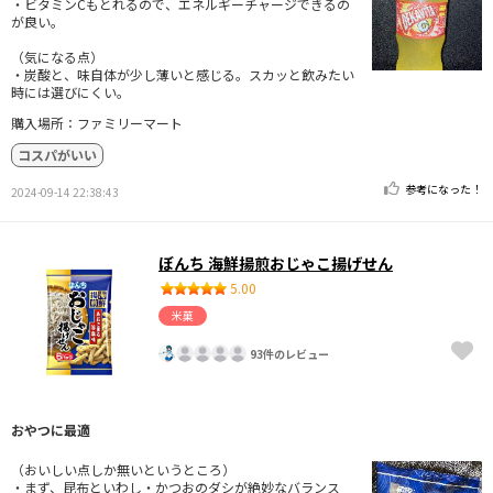
・ビタミンCもとれるので、エネルギーチャージできるの
が良い。
（気になる点）
・炭酸と、味自体が少し薄いと感じる。スカッと飲みたい
時には選びにくい。
購入場所：ファミリーマート
コスパがいい
参考になった！
2024-09-14 22:38:43
ぼんち 海鮮揚煎おじゃこ揚げせん
5.00
米菓
93件のレビュー
おやつに最適
（おいしい点しか無いというところ）
・まず、昆布といわし・かつおのダシが絶妙なバランス