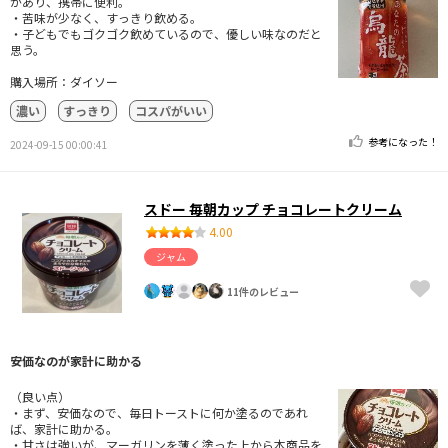
があり、携帯に便利。
・苦味が少なく、すっきり飲める。
・子どもでもゴクゴク飲めているので、優しい味なのだと
思う。
購入場所：ダイソー
濃い
すっきり
コスパがいい
参考になった！
2024-09-15 00:00:41
スドー 毎朝カップ チョコレートクリーム
4.00
ジャム
11件のレビュー
安価なのが家計に助かる
（良い点）
・まず、安価なので、毎日トーストに何か塗るのであれ
ば、家計に助かる。
・甘さは強いが、マーガリンを薄く塗った上から本商品を