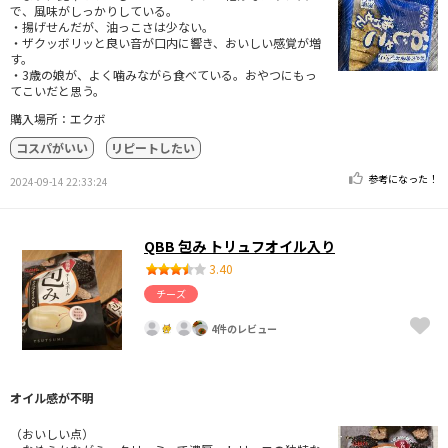
で、風味がしっかりしている。
・揚げせんだが、油っこさは少ない。
・ザクッボリッと良い音が口内に響き、おいしい感覚が増
す。
・3歳の娘が、よく噛みながら食べている。おやつにもっ
てこいだと思う。
購入場所：エクボ
コスパがいい
リピートしたい
参考になった！
2024-09-14 22:33:24
QBB 包み トリュフオイル入り
3.40
チーズ
4件のレビュー
オイル感が不明
（おいしい点）