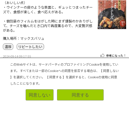
（おいしい点）
・ウインナーの皮のような表面と、ギュッとつまったチー
ズで、食感が楽しく、食べ応えがある。
・個包装のフィルムをはがした時にまず燻製のかおりがし
て、チーズを噛んだとき口内で再度薫るので、大変贅沢感
がある。
購入場所：マックスバリュ
濃厚
リピートしたい
参考になった！
2024-09-14 09:17:55
このWebサイトは、サードパーティのプロファイリングCookieを使用してい
ます。
すべてまたは一部のCookieへの同意を拒否する場合は、【 同意しない
トップへ戻る
】を選択してください。
【 同意する 】を選択すると、Cookieの使用に同意
したことになります。
シェアビュー公式アカウント
同意しない
同意する
ログイン・新規登録
トップ
|
シェアビューとは
|
レビュアー向け シェアビューインタビュー
|
カテゴリ一覧
|
運営会社
|
個人情報の取扱いについて
|
利用規約
|
サイトマップ