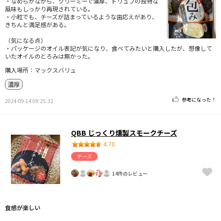
・なめらかながら、クリーミーで濃厚、トリュフの独特な
風味もしっかり再現されている。
・小粒でも、チーズが詰まっているような歯応えがあり、
きちんと満足感がある。
（気になる点）
・パッケージのオイル表記が気になり、食べてみたいと購入したが、想像して
いたオイルのとろみは無かった。
購入場所：マックスバリュ
濃厚
参考になった！
2024-09-14 09:25:32
QBB じっくり燻製スモークチーズ
4.70
チーズ
14件のレビュー
食感が楽しい