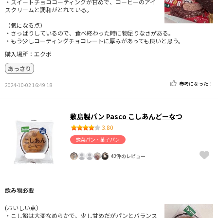
・スイートチョココーティングが甘めで、コーヒーのアイ
スクリームと調和がとれている。
（気になる点）
・さっぱりしているので、食べ終わった時に物足りなさがある。
・もう少しコーティングチョコレートに厚みがあっても良いと思う。
購入場所：エクボ
あっさり
参考になった！
2024-10-02 16:49:18
敷島製パン Pasco こしあんどーなつ
3.80
惣菜パン・菓子パン
42件のレビュー
飲み物必要
(おいしい点）
・こし餡は大変なめらかで、少し甘めだがパンとバランス