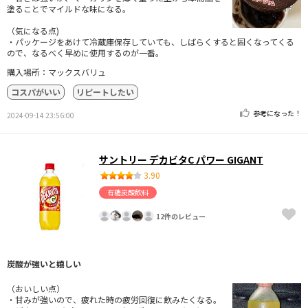
塗ることでマイルドな味になる。
（気になる点)
・パッケージをあけて冷蔵庫保存していても、しばらくすると固くなってくる
ので、なるべく早めに使用するのが一番。
購入場所：マックスバリュ
コスパがいい
リピートしたい
参考になった！
2024-09-14 23:56:00
サントリー デカビタC パワー GIGANT
3.90
有糖炭酸飲料
12件のレビュー
炭酸が強いと嬉しい
（おいしい点）
・甘みが強いので、疲れた時の疲労回復に飲みたくなる。