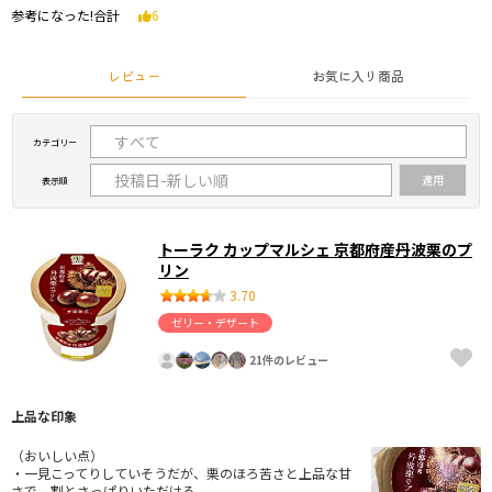
参考になった!合計
6
レビュー
お気に入り商品
カテゴリー
表示順
トーラク カップマルシェ 京都府産丹波栗のプ
リン
3.70
ゼリー・デザート
21件のレビュー
上品な印象
（おいしい点）
・一見こってりしていそうだが、栗のほろ苦さと上品な甘
さで、割とさっぱりいただける。