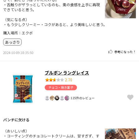
・舌触りがザラっとしているのも、栗の食感を上手に再現
できていると思う。
（気になる点）
・もう少しクリーミー・コクがあると、より美味しいと思う。
購入場所：エクボ
あっさり
参考になった！
2024-10-09 18:35:50
ブルボン ラングレイス
2.70
チョコ・焼き菓子
125件のレビュー
パンチに欠ける
（おいしい点）
・コーティングのチョコレートクリームは、甘すぎず、す