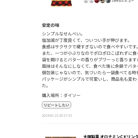
16件のレビュー
安定の味
シンプルなせんべい。
塩加減が丁度良くて、ついつい手が伸びます。
食感はサクサクで硬すぎないので食べやすいです
また、一つが小ぶりなのでポロポロこぼれずに食
袋を開けるとバターの香りがブワーっと香ります
風味はそんなにしなくて、食べた後に余韻でバタ
個包装じゃないので、気づいたら一袋食べてる時
パッケージがシンプルで可愛いし、商品名も変わ
た。
購入場所：ダイソー
リピートしたい
2026-01-23 20:57:53
大塚製薬 オロナミンCドリン