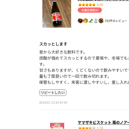
4.80
有糖炭酸飲料
282件のレビュー
スカッとします
昔から大好きな飲料です。
炭酸が強めでスカッとするので夏場や、冬場でも
す。
甘さもありますが、くどくないので飲みやすいで
量も丁度良いので一回で飲み切れます。
保管もしやすく、来客に渡しやすいし、差し入れ
リピートしたい
2026-01-23 20:44:45
ヤマザキビスケット 苺のノア
3.50