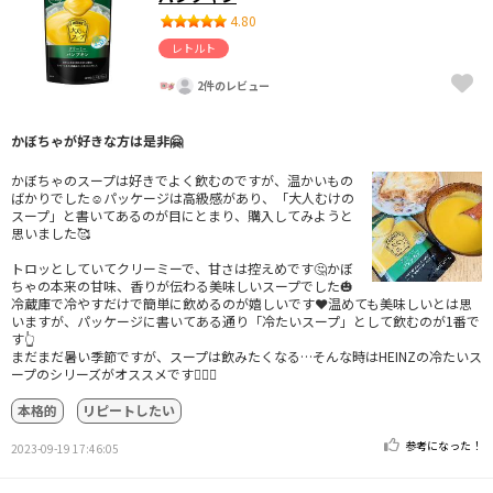
4.80
レトルト
2件のレビュー
かぼちゃが好きな方は是非🤗
かぼちゃのスープは好きでよく飲むのですが、温かいもの
ばかりでした☺️パッケージは高級感があり、「大人むけの
スープ」と書いてあるのが目にとまり、購入してみようと
思いました🥰
トロッとしていてクリーミーで、甘さは控えめです🤔かぼ
ちゃの本来の甘味、香りが伝わる美味しいスープでした🎃
冷蔵庫で冷やすだけで簡単に飲めるのが嬉しいです❤️温めても美味しいとは思
いますが、パッケージに書いてある通り「冷たいスープ」として飲むのが1番で
す👆
まだまだ暑い季節ですが、スープは飲みたくなる…そんな時はHEINZの冷たいス
ープのシリーズがオススメです🙆🏻‍♀️
本格的
リピートしたい
参考になった！
2023-09-19 17:46:05