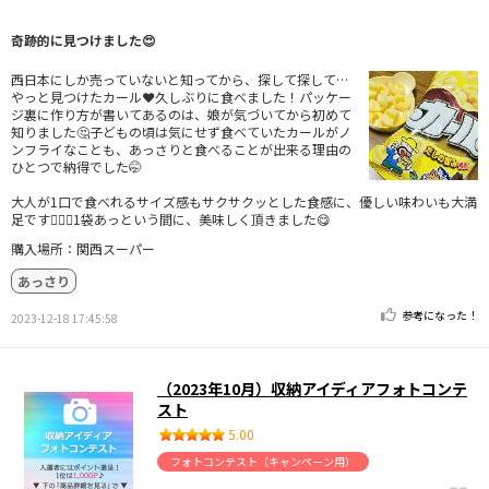
奇跡的に見つけました😍
西日本にしか売っていないと知ってから、探して探して…
やっと見つけたカール❤️久しぶりに食べました！パッケー
ジ裏に作り方が書いてあるのは、娘が気づいてから初めて
知りました🤔子どもの頃は気にせず食べていたカールがノ
ンフライなことも、あっさりと食べることが出来る理由の
ひとつで納得でした🤭
大人が1口で食べれるサイズ感もサクサクッとした食感に、優しい味わいも大満
足です🙆🏻‍♀️1袋あっという間に、美味しく頂きました😋
購入場所：関西スーパー
あっさり
参考になった！
2023-12-18 17:45:58
（2023年10月）収納アイディアフォトコンテ
スト
5.00
フォトコンテスト（キャンペーン用）