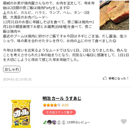
親戚のお家が焼肉屋さんなので、お肉を注文して、年末年
始は2日間の夜ご飯は焼肉Partyをします🤭
上カルビ、カルビ、ハラミ、ランプ、ヘレ、タン…2日
間、大満足のお肉パレード✨
12月31日のお昼に年越しそばを食べて、夜ご飯は焼肉🍴1
月1日の朝昼兼用でお節とお雑煮(白味噌)を食べて、夜ご
飯は焼肉🍴
最近のブームは焼肉に卵かけご飯です🍚今回はネギにごま油、だし醤油、塩コ
ショウ、味の素を合わせたタレを作り、お肉の上にのせて食べました😋
今年はお祝いを出来るようなムードではない1日、2日となりましたね。色んな
ことを考えさせられた1年の始まりとなり、何気ない毎日に感謝をして、1日1日
を大切にしようと改めて感じた年末年始でした。
おしゃれ
参考になった！
2024-01-21 15:05:31
明治 カール うすあじ
4.00
その他スナック菓子
159件のレビュー