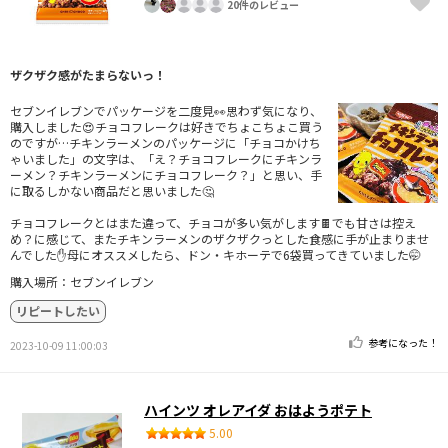
20件のレビュー
ザクザク感がたまらないっ！
セブンイレブンでパッケージを二度見👀思わず気になり、
購入しました😍チョコフレークは好きでちょこちょこ買う
のですが…チキンラーメンのパッケージに「チョコかけち
ゃいました」の文字は、「え？チョコフレークにチキンラ
ーメン？チキンラーメンにチョコフレーク？」と思い、手
に取るしかない商品だと思いました🤔
チョコフレークとはまた違って、チョコが多い気がします🍫でも甘さは控え
め？に感じて、またチキンラーメンのザクザクっとした食感に手が止まりませ
んでした✋母にオススメしたら、ドン・キホーテで6袋買ってきていました🤭
購入場所：セブンイレブン
リピートしたい
参考になった！
2023-10-09 11:00:03
ハインツ オレアイダ おはようポテト
5.00