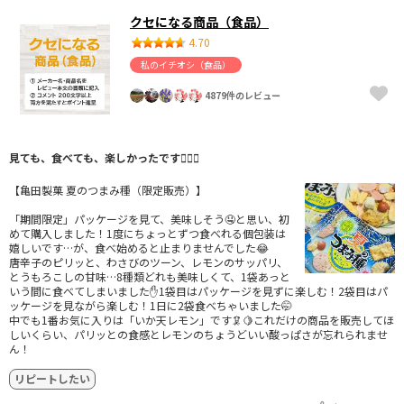
クセになる商品（食品）
4.70
私のイチオシ（食品）
4879件のレビュー
見ても、食べても、楽しかったです🙆🏻‍♀️
【亀田製菓 夏のつまみ種（限定販売）】
「期間限定」パッケージを見て、美味しそう🤤と思い、初
めて購入しました！1度にちょっとずつ食べれる個包装は
嬉しいです…が、食べ始めると止まりませんでした😂
唐辛子のピリッと、わさびのツーン、レモンのサッパリ、
とうもろこしの甘味…8種類どれも美味しくて、1袋あっと
いう間に食べてしまいました✋1袋目はパッケージを見ずに楽しむ！2袋目はパ
ッケージを見ながら楽しむ！1日に2袋食べちゃいました🤭
中でも1番お気に入りは「いか天レモン」です🦑🍋これだけの商品を販売してほ
しいくらい、パリッとの食感とレモンのちょうどいい酸っぱさが忘れられませ
ん！
リピートしたい