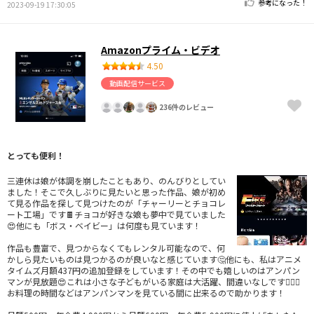
参考になった！
2023-09-19 17:30:05
Amazonプライム・ビデオ
4.50
動画配信サービス
236件のレビュー
とっても便利！
三連休は娘が体調を崩したこともあり、のんびりとしてい
ました！そこで久しぶりに見たいと思った作品、娘が初め
て見る作品を探して見つけたのが「チャーリーとチョコレ
ート工場」です🍫チョコが好きな娘も夢中で見ていました
😍他にも「ボス・ベイビー」は何度も見ています！
作品も豊富で、見つからなくてもレンタル可能なので、何
かしら見たいものは見つかるのが良いなと感じています🤔他にも、私はアニメ
タイムズ月額437円の追加登録をしています！その中でも嬉しいのはアンパン
マンが見放題😍これは小さな子どもがいる家庭は大活躍、間違いなしです🙆🏻‍♀️
お料理の時間などはアンパンマンを見ている間に出来るので助かります！