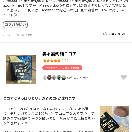
月額500円・年会費4,900円から月額600円・年会費5,900円に値上げをしたAm
azon Prime！ですが、Prime video以外にも特典があるので使っていて損はな
いと思います！例えば、Amazonの配送料が無料且つ到着が早いのは嬉しいこ
とです🤭
コスパがいい
参考になった！
2023-09-18 13:45:06
森永製菓 純ココア
5.00
その他 インスタント飲料
30件のレビュー
ココアはやっぱりモリナガ🎵のCMが流れます！
ココアといえば…CMでおなじみのフレーズにもある通
り、モリナガですね😍100%ピュアココアなので安心して
飲めます🤔濃厚で香りが良いのと、苦みがまた気持ちをホ
ッとさせます☺️