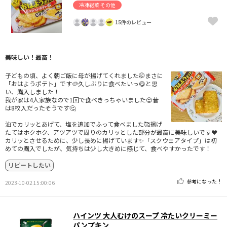
冷凍総菜 その他
15件のレビュー
美味しい！最高！
子どもの頃、よく朝ご飯に母が揚げてくれました🤭まさに
「おはようポテト」です🥔久しぶりに食べたいっ😋と思
い、購入しました！
我が家は4人家族なので1回で食べきっちゃいました😍昔
は8枚入だったそうです🤔
油でカリッとあげて、塩を追加でふって食べました🥰揚げ
たてはホクホク、アツアツで周りのカリッとした部分が最高に美味しいです❤️
カリッとさせるために、少し長めに揚げています✨「スクウェアタイプ」は初
めての購入でしたが、気持ちは少し大きめに感じて、食べやすかったです！
リピートしたい
参考になった！
2023-10-02 15:00:06
ハインツ 大人むけのスープ 冷たいクリーミー
パンプキン