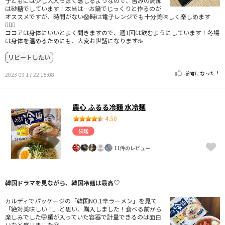
子どもには少し大人っぽく感じるようなので、苦みの調節
は砂糖でしています！本当は…お鍋でじっくりと作るのが
オススメですが、時間がない😱時は電子レンジでも十分美味しく楽しめます
🙆🏻‍♀️
ココアは身体にいいとよく聞きますので、週1回は飲むようにしています！冬場
は身体を温めるためにも、大変お世話になります☕
リピートしたい
参考になった！
2023-09-17 22:15:08
農心 ふるる冷麺 水冷麺
4.50
袋麺
11件のレビュー
韓国ドラマを見ながら、韓国冷麺は最高♡
カルディでパッケージの「韓国NO.1辛ラーメン」を見て
「絶対美味しい！」と思い、購入しました！食べる前から
楽しみでした🤭麺が入っていた容器で計量できるのは面白
いなと感じました🤔