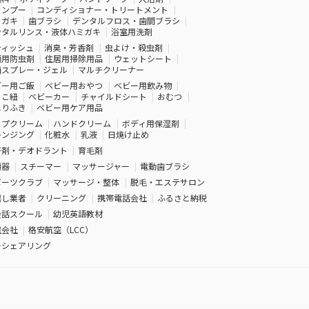
ャンプー
コンディショナー・トリートメント
ミガキ
歯ブラシ
デンタルフロス・歯間ブラシ
ンタルリンス・液体ハミガキ
浴室用洗剤
ティッシュ
消臭・芳香剤
虫よけ・殺虫剤
類用防虫剤
住居用掃除用品
ウェットシート
菌スプレー・ジェル
マルチクリーナー
ビー用ご飯
ベビー用おやつ
ベビー用飲み物
っこ紐
ベビーカー
チャイルドシート
おむつ
しりふき
ベビー用ケア用品
ップクリーム
ハンドクリーム
ボディ用保湿剤
レンジング
化粧水
乳液
日焼け止め
汗剤・デオドラント
育毛剤
顔器
スチーマー
マッサージャー
電動歯ブラシ
ポーツクラブ
マッサージ・整体
脱毛・エステサロン
越し業者
クリーニング
携帯電話会社
ふるさと納税
会話スクール
幼児英語教材
空会社
格安航空（LCC）
ーシェアリング