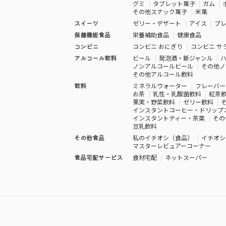
グミ
タブレット菓子
ガム
その他スナック菓子
米菓
スイーツ
ゼリー・デザート
アイス
プ
保健機能食品
栄養補助食品
健康食品
コンビニ
コンビニ おにぎり
コンビニ サ
アルコール飲料
ビール
発泡酒・新ジャンル
ノンアルコールビール
その他ノ
その他アルコール飲料
飲料
ミネラルウォーター
フレーバー
お茶
乳性・乳酸菌飲料
紅茶
果実・野菜飲料
ゼリー飲料
インスタントコーヒー・ドリップ
インスタントティー・茶葉
その
豆乳飲料
その他食品
私のイチオシ（食品）
イチオシ
マスターレビュアーコーナー
食品宅配サービス
食材宅配
ネットスーパー