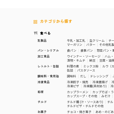
カテゴリから探す
食べる
乳製品
牛乳・加工乳
生クリーム
チ
マーガリン
バター
その他乳
パン・シリアル
食パン
食事パン
惣菜パン・
加工食品
ウインナー・ソーセージ
ハム・
漬物・キムチ
納豆
豆腐・油
レトルト・缶詰
料理の素
ミックス粉
ルウ（
缶詰
パスタソース
調味料・食用油
調味料
だし
ドレッシング
冷凍食品
冷凍餃子・焼売
冷凍唐揚げ
冷凍ピザ
冷凍麺(具材あり)
冷
即席
カップラーメン
カップそば・う
カップスープ・その他
みそ汁
チルド
チルド麺 (汁・ソースあり)
チル
チルドピザ・チルドその他
お菓子
チョコ・焼き菓子
あめ・のどあ