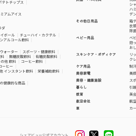
ポテトチップス
シ
ハ
レミアムアイス
デ
その他日用品
箱
衣
ラダ
除
ハイボール
チューハイ・カクテル
ベビー用品
ベ
ンアルコール飲料
抱
お
ウォーター
スポーツ・健康飲料
スキンケア・ボディケア
リ
飲料
無糖炭酸飲料
有糖炭酸飲料
ク
その他 飲料
コーヒー飲料
コーヒー
ケア用品
制
他 インスタント飲料
栄養補助飲料
美容家電
美
美容・健康施設
ス
の健康的な商品
暮らし
引
教育
英
航空会社
航
車
カ
シェアビュー公式アカウント