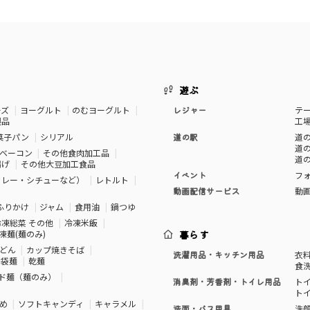
遊ぶ
ーズ
ヨーグルト
のむヨーグルト
レジャー
テ
製品
工
菓子パン
シリアル
道の駅
道の
道の
ベーコン
その他食肉加工品
道の
揚げ
その他大豆加工食品
イベント
フ
カレー・シチューなど）
レトルト
動画配信サービス
動
ふりかけ
ジャム
食用油
鍋つゆ
冷凍総菜 その他
冷凍米飯
凍麺(麺のみ)
暮らす
どん
カップ焼きそば
洗濯用品・キッチン用品
衣
袋麺
乾麺
食
ド麺（麺のみ）
消臭剤・芳香剤・トイレ用品
ト
ト
め
ソフトキャンディ
キャラメル
洗面・バス用具
洗