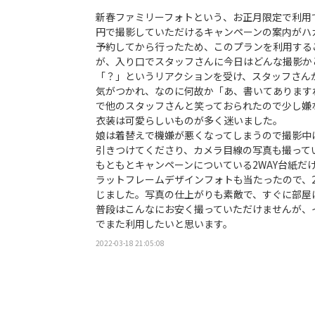
新春ファミリーフォトという、お正月限定で利用で
円で撮影していただけるキャンペーンの案内がハ
予約してから行ったため、このプランを利用する
が、入り口でスタッフさんに今日はどんな撮影か
「？」というリアクションを受け、スタッフさん
気がつかれ、なのに何故か「あ、書いてあります
で他のスタッフさんと笑っておられたので少し嫌
衣装は可愛らしいものが多く迷いました。
娘は着替えで機嫌が悪くなってしまうので撮影中
引きつけてくださり、カメラ目線の写真も撮って
もともとキャンペーンについている2WAY台紙だ
ラットフレームデザインフォトも当たったので、2
じました。写真の仕上がりも素敵で、すぐに部屋
普段はこんなにお安く撮っていただけませんが、
でまた利用したいと思います。
2022-03-18 21:05:08