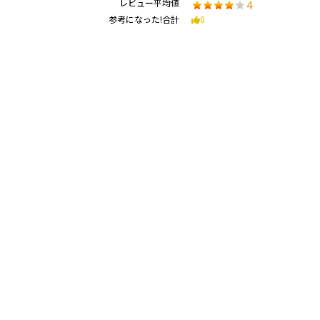
レビュー平均値
4
参考になった!合計
0