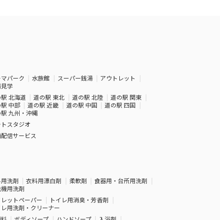
ーマパーク
水族館
スーパー銭湯
アウトレット
場見学
駅 北海道
道の駅 東北
道の駅 北陸
道の駅 関東
駅 中部
道の駅 近畿
道の駅 中国
道の駅 四国
駅 九州・沖縄
ォトスタジオ
画配信サービス
料用洗剤
衣料用漂白剤
柔軟剤
食器用・台所用洗剤
洗機用洗剤
イレットペーパー
トイレ用消臭・芳香剤
イレ用洗剤・クリーナー
顔料
ボディソープ
ハンドソープ
入浴剤