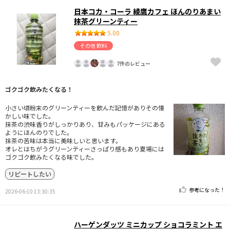
日本コカ・コーラ 綾鷹カフェ ほんのりあまい
抹茶グリーンティー
5.00
その他 飲料
7件のレビュー
ゴクゴク飲みたくなる！
小さい頃粉末のグリーンティーを飲んだ記憶がありその懐
かしい味でした。
抹茶の渋味香りがしっかりあり、甘みもパッケージにある
ようにほんのりでした。
抹茶の苦味は本当に美味しいと思います。
オレとはちがうグリーンティーさっぱり感もあり夏場には
ゴクゴク飲みたくなる味でした。
リピートしたい
参考になった！
2026-06-10 13:30:35
ハーゲンダッツ ミニカップ ショコラミント エ