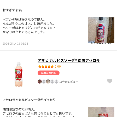
甘すぎずます。
ペプシの味は好きなので購入。
なんだろうこの甘さ。甘過ぎました。
ベリー感はあるけどこれがアメリカ？
かなりのクセのある味でした。
参考になった！
2026-05-14 16:08:14
アサヒ カルピスソーダ® 南国アセロラ
5.00
有糖炭酸飲料
11件のレビュー
アセロラとカルピスソーダがぴったり
期間限定なので即購入。
アセロラの酸っぱさも感じ香りもとても良いです。