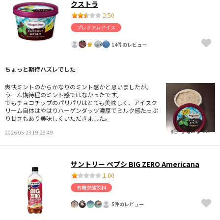
クストラ
2.50
プレミアムアイス
14件のレビュー
ちょっと期待ハズレでした
爽快ミントのからかなりのミント感かと思いましたが。
うーん期待程のミント感ではなかったです。
でもチョコチップのパリパリはとても美味しく、アイスク
リーム自体はやはりハーゲンダッツ濃厚でミルク感たっぷ
り甘さもあり美味しくいただきました。
参考になった！
2026-05-23 19:29:49
サントリー ペプシ BIG ZERO Americana
1.00
有糖炭酸飲料
5件のレビュー