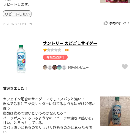
リピートします。
リピートしたい
参考になった！
2026-07-27 13:33:39
サントリー のどごしサイダー
1.00
有糖炭酸飲料
10件のレビュー
甘過ぎました！
カフェイン配合のサイダー？そしてスパッと濃い？
飲んでみると三ツ矢サイダーに似てるような味だけど何か
違う。
炭酸は強めで濃いというのはなんだろ？
バニラが入ってるいるようなのでバニラの濃さは感じる。
甘い。とろっとしている。
スパッ濃いとあるのでサッパリ感あるのかと思ったら無
い。