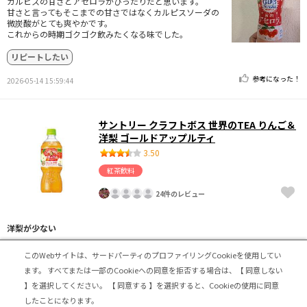
カルピスの甘さとアセロラがぴったりだと思います。
甘さと言ってもそこまでの甘さではなくカルピスソーダの
微炭酸がとても爽やかです。
これからの時期ゴクゴク飲みたくなる味でした。
リピートしたい
参考になった！
2026-05-14 15:59:44
サントリー クラフトボス 世界のTEA りんご＆
洋梨 ゴールドアップルティ
3.50
紅茶飲料
24件のレビュー
洋梨が少ない
りんごと洋梨の組み合わせで期待大！
このWebサイトは、サードパーティのプロファイリングCookieを使用してい
香りは圧倒的にりんご。
ます。
すべてまたは一部のCookieへの同意を拒否する場合は、【 同意しない
飲んでみるとやはりりんごの味強めで。でもなんとく洋梨
】を選択してください。
【 同意する 】を選択すると、Cookieの使用に同意
の香り味があるようなでした。
紅茶の渋味もあって甘さちょっとありのとても飲みやすい
したことになります。