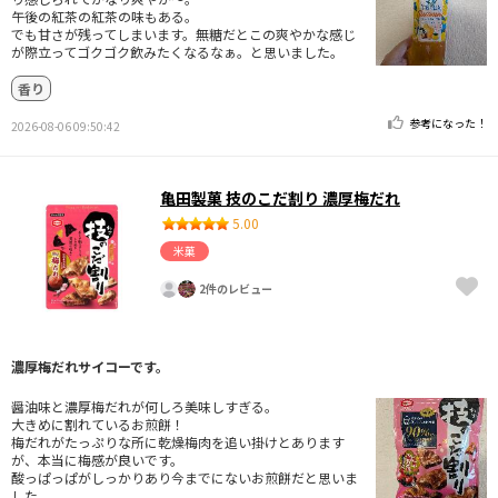
午後の紅茶の紅茶の味もある。
でも甘さが残ってしまいます。無糖だとこの爽やかな感じ
が際立ってゴクゴク飲みたくなるなぁ。と思いました。
香り
参考になった！
2026-08-06 09:50:42
亀田製菓 技のこだ割り 濃厚梅だれ
5.00
米菓
2件のレビュー
濃厚梅だれサイコーです。
醤油味と濃厚梅だれが何しろ美味しすぎる。
大きめに割れているお煎餅！
梅だれがたっぷりな所に乾燥梅肉を追い掛けとあります
が、本当に梅感が良いです。
酸っぱっぱがしっかりあり今までにないお煎餅だと思いま
した。