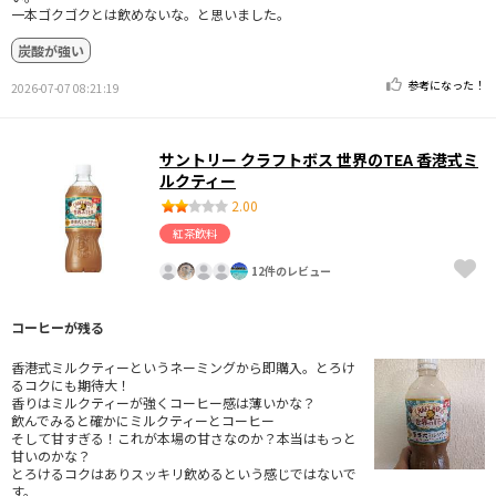
一本ゴクゴクとは飲めないな。と思いました。
炭酸が強い
参考になった！
2026-07-07 08:21:19
サントリー クラフトボス 世界のTEA 香港式ミ
ルクティー
2.00
紅茶飲料
12件のレビュー
コーヒーが残る
香港式ミルクティーというネーミングから即購入。とろけ
るコクにも期待大！
香りはミルクティーが強くコーヒー感は薄いかな？
飲んでみると確かにミルクティーとコーヒー
そして甘すぎる！これが本場の甘さなのか？本当はもっと
甘いのかな？
とろけるコクはありスッキリ飲めるという感じではないで
す。