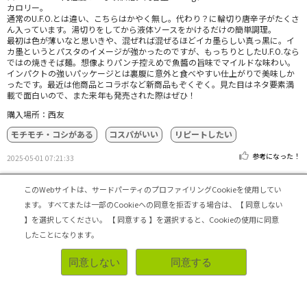
カロリー。
通常のU.F.O.とは違い、こちらはかやく無し。代わり？に輪切り唐辛子がたくさ
ん入っています。湯切りをしてから液体ソースをかけるだけの簡単調理。
最初は色が薄いなと思いきや、混ぜれば混ぜるほどイカ墨らしい真っ黒に。イ
カ墨というとパスタのイメージが強かったのですが、もっちりとしたU.F.O.なら
ではの焼きそば麺。想像よりパンチ控えめで魚醬の旨味でマイルドな味わい。
インパクトの強いパッケージとは裏腹に意外と食べやすい仕上がりで美味しか
ったです。最近は他商品とコラボなど新商品もぞくぞく。見た目はネタ要素満
載で面白いので、また来年も発売された際はぜひ！
購入場所：西友
モチモチ・コシがある
コスパがいい
リピートしたい
参考になった！
2025-05-01 07:21:33
このWebサイトは、サードパーティのプロファイリングCookieを使用してい
トップへ戻る
ます。
すべてまたは一部のCookieへの同意を拒否する場合は、【 同意しない
】を選択してください。
【 同意する 】を選択すると、Cookieの使用に同意
したことになります。
シェアビュー公式アカウント
同意しない
同意する
ログイン・新規登録
トップ
|
シェアビューとは
|
レビュアー向け シェアビューインタビュー
|
カテゴリ一覧