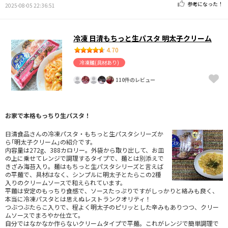
参考になった！
2025-08-05 22:36:51
冷凍 日清もちっと生パスタ 明太子クリーム
4.70
冷凍麺(具材あり)
110件のレビュー
お家で本格もっちり生パスタ！
日清食品さんの冷凍パスタ・もちっと生パスタシリーズか
ら｢明太子クリーム｣の紹介です。
内容量は272g、388カロリー。外袋から取り出して、お皿
の上に乗せてレンジで調理するタイプで、麺とは別添えで
きざみ海苔入り。麺はもちっと生パスタシリーズと言えば
の平麺で、具材はなく、シンプルに明太子とたらこの2種
入りのクリームソースで和えられています。
平麵は安定のもっちり食感で、ソースたっぷりですがしっかりと絡みも良く、
本当に冷凍パスタとは思えぬレストランクオリティ！
つぶつぶたらこ入りで、程よく明太子のピリッとした辛みもありつつ、クリー
ムソースでまろやか仕立て。
自分ではなかなか作らないクリームタイプで平麺。これがレンジで簡単調理で