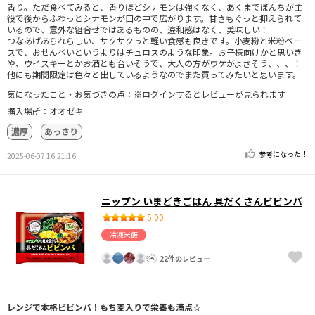
香り。ただ食べてみると、香りほどシナモンは強くなく、あくまでぼんちが主
役で後からふわっとシナモンが口の中で広がります。甘さもぐっと抑えられて
いるので、意外な組合せではあるものの、違和感はなく、美味しい！
つなあげあられらしい、サクサクっと軽い食感も良きです。小麦粉と米粉ベー
スで、おせんべいというよりはチュロスのような印象。お子様向けかと思いき
や、ウイスキーとかお酒とも合いそうで、大人の方がウケがよさそう、、、！
他にも期間限定は色々と出しているようなのでまた買ってみたいと思います。
気になったこと・お気づきの点：※ログインするとレビューが見られます
購入場所：オオゼキ
濃厚
あっさり
参考になった！
2025-06-07 16:21:16
ニップン いまどきごはん 具だくさんビビンバ
5.00
冷凍米飯
22件のレビュー
レンジで本格ビビンバ！もち麦入りで栄養も満点☆