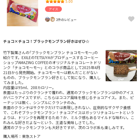
5.00
アイス
2件のレビュー
チョコ×チョコ！ブラックモンブラン好きはぜひ☆
竹下製菓さんの｢ブラックモンブラン チョコモ～モ～｣の
紹介です。EXILEのTETSUYAがプロデュースするコーヒー
ショップAMAZING COFFEEのオリジナルチョコレートドリ
ンク「チョコモ～モ～」とのコラボ商品として2025年4月
21日から発売開始。チョコモ～モ～は飲んだことがない
ものの、ブラックモンブラン好きとして気になり、購入し
てみました。
内容量は95ml、208カロリー。
表面はたっぷりのクランチで覆われ、通常のブラックモンブランは中のアイス
がバニラアイスですが、こちらはココア風味を感じるチョコアイス。また、ピ
ーナッツは無く、シンプルにクランチのみ。
表面のクランチはサクサクだけでは表現しきれない、圧倒的なザクザク食感
で、これぞブラックモンブラン！チョコアイスはガッツリチョコレートという
よりは、ドリンクを再現するため？か、ミルク感もあるマイルドな味わい。こ
れみんな好きだよな～という、王道な美味しさでした。
通常のブラックモンブランも大好きですが、次のコラボ系も楽しみです。
購入場所：東急ストア