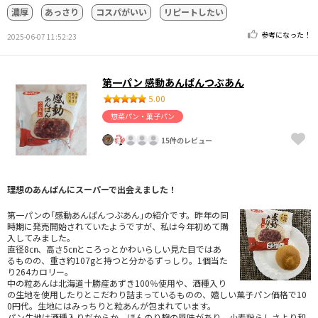
濃厚
あっさり
コスパがいい
リピートしたい
参考になった！
2025-06-07 11:52:23
第一パン 感動あんぱんつぶあん
5.00
惣菜パン・菓子パン
15件のレビュー
理想のあんぱんにスーパーで出会えました！
第一パンの｢感動あんぱんつぶあん｣の紹介です。昨年の同
時期に発売開始されていたようですが、私は今年初めて購
入してみました。
直径8㎝、高さ5㎝ところっとかわいらしい見た目ではあ
るものの、重さ約107gと持つと分かるずっしり。1個当た
り264カロリー。
中の粒あんは北海道十勝産あずき100％使用や、酒種入り
の生地を使用したりとこだわり詰まっているものの、嬉しい菓子パン価格で10
0円代。生地にはみっちりと粒あんが包まれています。
パン生地は酒種入りだからか、ほんのり麹の風味があり、小麦粉らしさより和