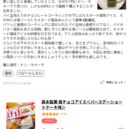
買い逃したと後悔していたところ、なぜか7月にドン・キ
ホーテで見つけ、しかも80円という破格で購入することが
出来ました。
パイ生地入りのチョコレートコーティングの下にはカスタード風味アイス、そ
の中には苺ソースとカスタード風味あんという豪華4層構成。
パリッと食感のコーティングに混ぜられたパイ生地は食感だけでなく、パイの
バター風味も添える役割。割とすぐに表れる苺ソースは酸味控えめで、カスタ
ード風味アイスの卵感を引き立てます。アイス自体はあっさり系ですが、卵のコ
クでそれを感じさせないのも技？
さらにその下のカスタード風味餡で優しくも、甘さをプラスし、全体的なバラ
ンスも◎さすがあいすまんじゅう、餡はザラつきを残していました。
洋寄りかと思いきや、意外としっかりと和の要素もあり、今回も安定に美味し
い限定シリーズのあいすまんじゅうでした！次の新作も楽しみです。
購入場所：ドン・キホーテ
濃厚
リピートしたい
参考になった！
2025-07-21 12:42:00
森永製菓 板チョコアイス＜バースデーショー
トケーキ味＞
4.50
アイス