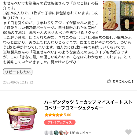
おせんべいでお馴染みの岩塚製菓さんの「きなこ餅」の紹
介です。
1袋19枚入りで、1枚ずつ丁寧に個包装されています。1枚
当り17カロリー。
まず目を引くのが、ひまわりやアジサイが描かれた夏らし
く可愛らしい個包装パッケージ。自社製粉された国産米1
00%の生地は、赤ちゃんのおせんべいを思わせるサクッと
した軽い食感。口に入れた途端、きなこの香ばしさと和三盆の優しい風味がふ
わっと広がり、舌の上でじんわりとろけます。あまりに軽やかなので、ついも
う1枚と手が伸びてしまいます。個人的には2枚一袋でも嬉しいくらいです。
岩塚製菓さんの「黒豆せんべい」のような歯応えのあるタイプも大好きです
が、この「きなこ餅」の優しい味わいは、心をほんわかさせてくれます。とて
も美味しくいただきました。見かけたらぜひ！
リピートしたい
参考になった！
2025-09-07 12:12:32
ハーゲンダッツ ミニカップ マイスイート スト
ロベリーフロマージュクッキー
5.00
プレミアムアイス
12件のレビュー