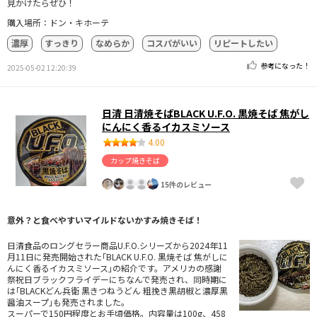
見かけたらぜひ！
購入場所：ドン・キホーテ
濃厚
すっきり
なめらか
コスパがいい
リピートしたい
参考になった！
2025-05-02 12:20:39
日清 日清焼そばBLACK U.F.O. 黒焼そば 焦がし
にんにく香るイカスミソース
4.00
カップ焼きそば
15件のレビュー
意外？と食べやすいマイルドないかすみ焼きそば！
日清食品のロングセラー商品U.F.O.シリーズから2024年11
月11日に発売開始された｢BLACK U.F.O. 黒焼そば 焦がしに
んにく香るイカスミソース｣の紹介です。アメリカの感謝
祭祝日ブラックフライデーにちなんで発売され、同時期に
は｢BLACKどん兵衛 黒きつねうどん 粗挽き黒胡椒と濃厚黒
醤油スープ｣も発売されました。
スーパーで150円程度とお手頃価格。内容量は100g、458