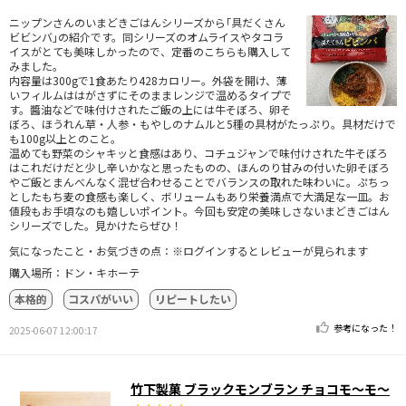
ニップンさんのいまどきごはんシリーズから｢具だくさん
ビビンバ｣の紹介です。同シリーズのオムライスやタコラ
イスがとても美味しかったので、定番のこちらも購入して
みました。
内容量は300gで1食あたり428カロリー。外袋を開け、薄
いフィルムははがさずにそのままレンジで温めるタイプで
す。醬油などで味付けされたご飯の上には牛そぼろ、卵そ
ぼろ、ほうれん草・人参・もやしのナムルと5種の具材がたっぷり。具材だけで
も100g以上とのこと。
温めても野菜のシャキッと食感はあり、コチュジャンで味付けされた牛そぼろ
はこれだけだと少し辛いかなと思ったものの、ほんのり甘みの付いた卵そぼろ
やご飯とまんべんなく混ぜ合わせることでバランスの取れた味わいに。ぷちっ
としたもち麦の食感も楽しく、ボリュームもあり栄養満点で大満足な一皿。お
値段もお手頃なのも嬉しいポイント。今回も安定の美味しさないまどきごはん
シリーズでした。見かけたらぜひ！
気になったこと・お気づきの点：※ログインするとレビューが見られます
購入場所：ドン・キホーテ
本格的
コスパがいい
リピートしたい
参考になった！
2025-06-07 12:00:17
竹下製菓 ブラックモンブラン チョコモ～モ～