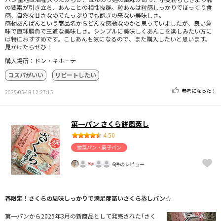
の要素が引き立ち、あんことの相性抜群。粒あんは粒感しっかりでほっくり食
感、自然な甘さなのでたっぷりでも飽きの来ない美味しさ。
感動あんぱんという商品名からどんな感動なのかと思っていましたが、良い意
味で直球勝負で王道な美味しさ。シンプルに美味しくあんこを楽しみたい方に
は特におすすめです。こしあんも気になるので、また購入したいと思います。
見かけたらぜひ！
購入場所：ドン・キホーテ
コスパがいい
リピートしたい
参考になった！
2025-05-18 12:27:15
第一パン さくら餅風蒸し
4.50
惣菜パン・菓子パン
6件のレビュー
春限定！さくらの風味しっかりで満足度高いさくら蒸しパン☆
第一パンから2025年3月の新商品として発売された｢さく