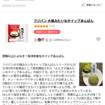
参考になった！
2025-07-21 12:16:43
フジパン 大福みたいなホイップあんぱん
5.00
惣菜パン・菓子パン
125件のレビュー
想像以上によもぎ！和洋折衷なホイップあんぱん
フジパンの大福みたいなホイップあんぱんシリーズから20
25年5月の新商品として発売開始された「よもぎ大福みた
いなホイップあんぱん」の紹介です。ありそうでこれまで
無かった意外な新商品。大型スーパーでは中々見つけられ
ず、ドン・キホーテでやっと発見することが出来ました。
1個当たり271カロリー。良く見るとよもぎが練り込まれ
ていることが確認できるパン生地はやや薄いよもぎ色。中
には7割くらいの割合でホイップが、その下に小倉あんが入っています。
ほんのり塩気を感じるパン生地はしっとり食感で、想像以上によもぎの味！そ
こにあんこが加わり、口の中でよもぎ大福が完成！ホイップは見た目より軽や
かで、優しいミルキーな味わい。和菓子のようでホイップクリームでスイーツ