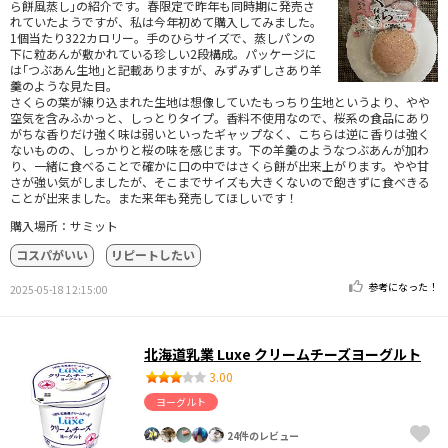
ら餅風蒸し｣の紹介です。春限定で昨年も同時期に発売さ
れていたようですが、私は今年初めて購入してみました。
1個当たり322カロリー。手のひらサイズで、蒸しパンの
下に粒あんが敷かれている珍しい2段構成。パッケージに
は｢つぶあん生地｣と記載ありますが、みずみずしさあり羊
羹のような見た目。
さくらの葉が練り込まれた生地は想像していたもっちり生地というより、やや
空気を含みふかっと、しっとりタイプ。香料不使用なので、桜系の食品にあり
がちな香りだけ強く味は弱いといったギャップなく、こちらは逆に香りは強く
ないものの、しっかりと桜の味を感じます。下の羊羹のようなつぶあんが加わ
り、一緒に食べることで確かに口の中ではさくら餅が出来上がります。やや甘
さが強い気がしましたが、そこまでサイズも大きくないので飽きずに食べきる
ことが出来ました。また来年も発売してほしいです！
購入場所：サミット
コスパがいい
リピートしたい
参考になった！
2025-05-18 12:15:00
北海道乳業 Luxe クリームチーズヨーグルト
3.00
ヨーグルト
24件のレビュー