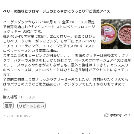
ベリーの酸味とフロマージュのまろやかにうっとり♡ご褒美アイス
ハーゲンダッツから2025年6月3日に全国のローソン限定
で発売開始された｢マイスイート ストロベリーフロマージ
ュクッキー｣の紹介です。
税込405円で内容量は83ml、251カロリー。表面にはびっ
しりベリークッキーがトッピング、その下にはストロベリ
ーチョココーティング、フロマージュアイスの中にはスト
ロベリーソースという豪華な構成。
まず見た目のルビーピンクが可愛い、、、！表面のクッキーは最後までサクサ
クで、バターの芳醇さをしっかり感じます。ベースのフロマージュアイスは濃厚
で、チーズのまろやかさがありながらも、意外と後味はすっきり。カシス入り
のベリーソースは、ストロベリーとはひと味違う酸味がアクセントになってい
ます。
全体的に想像より甘さしっかりクリーミー系でしたが、具材盛りだくさんでも
はやパフェのようなご褒美感あるハーゲンダッツでした！かなりおすすめで
す。
購入場所：ローソン
濃厚
リピートしたい
参考になった！
2025-08-30 18:05:23