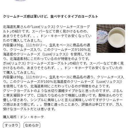
クリームチーズ感は薄いけど、食べやすくタイプのヨーグルト
北海道乳業さんの｢Luxe(リュクス) クリームチーズヨーグ
ルト｣の紹介です。スーパーなどで良く見かけるものの、
あまりそそられず、、、ドン・キホーテでお安くなってい
たので購入してみました。
内容量は90g、111カロリー。生乳をベースに商品名の通
り、クリームチーズ入り。このクリームチーズが100％北
海道産のクリームチーズ（Luxe(リュクス)）を使用してお
り、北海道素材にこだわっているのが特徴をのようです。
ぎxe(リュクス) クリームチーズヨーグルト｣の紹介です。スーパーなどで良く見
かけるものの、あまりそそられず、、、ドン・キホーテでお安くなっていたの
で購入してみました。
内容量は90g、111カロリー。生乳をベースに商品名の通り、クリームチーズ入
り。このクリームチーズが100％北海道産のクリームチーズ（Luxe(リュクス)）
を使用しており、北海道素材にこだわっているのが特徴をのようです。
グリークヨーグルトのような水切り濃縮タイプかなと思ったのですが、ぷるん
と寒天凝固タイプで、口当たりなめらかで喉越しは良いです。酸味ほんのりで
優しい甘さあり、シンプルに美味しいと言えば美味しいのですがクリームチー
ズ感はあまり感じず。。。想像と違ったことあり、評価点は辛口ですが、万人
受けなヨーグルトだとは思います。
購入場所：ドン・キホーテ
すっきり
なめらか