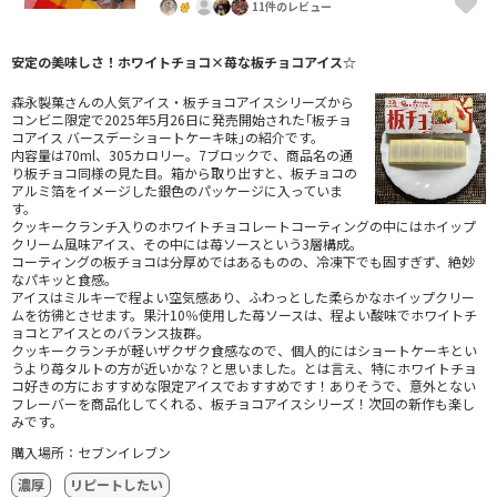
11件のレビュー
安定の美味しさ！ホワイトチョコ×苺な板チョコアイス☆
森永製菓さんの人気アイス・板チョコアイスシリーズから
コンビニ限定で2025年5月26日に発売開始された｢板チョ
コアイス バースデーショートケーキ味｣の紹介です。
内容量は70ml、305カロリー。7ブロックで、商品名の通
り板チョコ同様の見た目。箱から取り出すと、板チョコの
アルミ箔をイメージした銀色のパッケージに入っていま
す。
クッキークランチ入りのホワイトチョコレートコーティングの中にはホイップ
クリーム風味アイス、その中には苺ソースという3層構成。
コーティングの板チョコは分厚めではあるものの、冷凍下でも固すぎず、絶妙
なパキッと食感。
アイスはミルキーで程よい空気感あり、ふわっとした柔らかなホイップクリー
ムを彷彿とさせます。果汁10％使用した苺ソースは、程よい酸味でホワイトチ
ョコとアイスとのバランス抜群。
クッキークランチが軽いザクザク食感なので、個人的にはショートケーキとい
うより苺タルトの方が近いかな？と思いました。とは言え、特にホワイトチョ
コ好きの方におすすめな限定アイスでおすすめです！ありそうで、意外とない
フレーバーを商品化してくれる、板チョコアイスシリーズ！次回の新作も楽し
みです。
購入場所：セブンイレブン
濃厚
リピートしたい