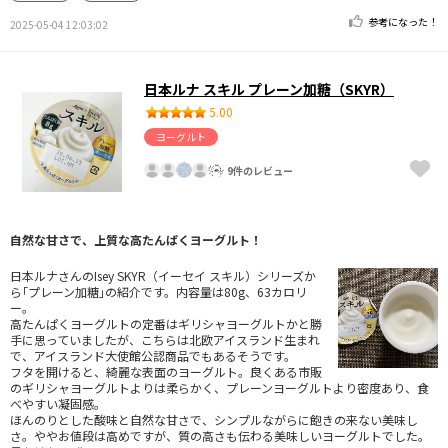
参考になった！
2025-05-04 12:03:02
日本ルナ スキル プレーン加糖（SKYR）
5.00
ヨーグルト
9件のレビュー
自然な甘さで、上質な高たんぱくヨーグルト！
日本ルナさんのIsey SKYR（イーセイ スキル）シリーズか
ら｢プレーン加糖｣の紹介です。内容量は80g、63カロリ
ー。
高たんぱくヨーグルトの定番はギリシャヨーグルトかと勝
手に思っていましたが、こちらは北欧アイスランド生まれ
で、アイスランド大使館公認商品でもあるそうです。
フタを開けると、綺麗な表面のヨーグルト。良くある市販
のギリシャヨーグルトよりは柔らかく、プレーンヨーグルトより密度あり、食
べやすい凝固感。
ほんのりとした酸味と自然な甘さで、シンプルながらに飽きの来ない美味し
さ。ややお値段は高めですが、質の高さも伝わる美味しいヨーグルトでした。