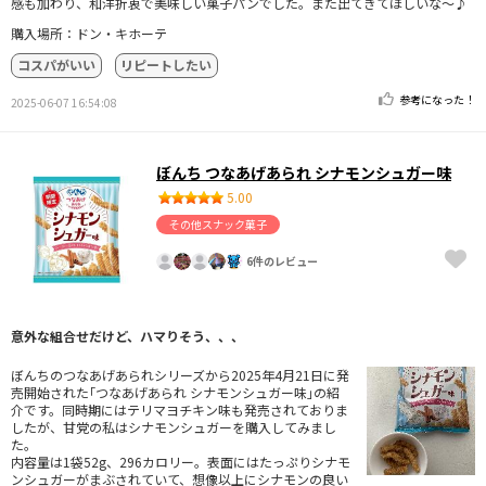
感も加わり、和洋折衷で美味しい菓子パンでした。また出てきてほしいな～♪
購入場所：ドン・キホーテ
コスパがいい
リピートしたい
参考になった！
2025-06-07 16:54:08
ぼんち つなあげあられ シナモンシュガー味
5.00
その他スナック菓子
6件のレビュー
意外な組合せだけど、ハマりそう、、、
ぼんちのつなあげあられシリーズから2025年4月21日に発
売開始された｢つなあげあられ シナモンシュガー味｣の紹
介です。同時期にはテリマヨチキン味も発売されておりま
したが、甘党の私はシナモンシュガーを購入してみまし
た。
内容量は1袋52g、296カロリー。表面にはたっぷりシナモ
ンシュガーがまぶされていて、想像以上にシナモンの良い