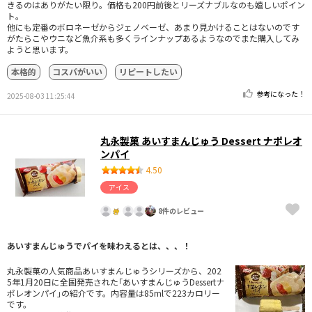
きるのはありがたい限り。価格も200円前後とリーズナブルなのも嬉しいポイン
ト。
他にも定番のボロネーゼからジェノベーゼ、あまり見かけることはないのです
がたらこやウニなど魚介系も多くラインナップあるようなのでまた購入してみ
ようと思います。
本格的
コスパがいい
リピートしたい
参考になった！
2025-08-03 11:25:44
丸永製菓 あいすまんじゅう Dessert ナポレオ
ンパイ
4.50
アイス
8件のレビュー
あいすまんじゅうでパイを味わえるとは、、、！
丸永製菓の人気商品あいすまんじゅうシリーズから、202
5年1月20日に全国発売された｢あいすまんじゅうDessertナ
ポレオンパイ｣の紹介です。内容量は85mlで223カロリー
です。