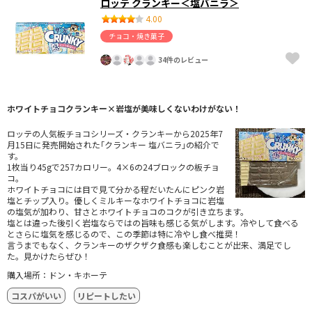
ロッテ クランキー＜塩バニラ＞
4.00
チョコ・焼き菓子
34件のレビュー
ホワイトチョコクランキー×岩塩が美味しくないわけがない！
ロッテの人気板チョコシリーズ・クランキーから2025年7
月15日に発売開始された｢クランキー 塩バニラ｣の紹介で
す。
1枚当り45gで257カロリー。4×6の24ブロックの板チョ
コ。
ホワイトチョコには目で見て分かる程だいたんにピンク岩
塩とチップ入り。優しくミルキーなホワイトチョコに岩塩
の塩気が加わり、甘さとホワイトチョコのコクが引き立ちます。
塩とは違った後引く岩塩ならではの旨味も感じる気がします。冷やして食べる
とさらに塩気を感じるので、この季節は特に冷やし食べ推奨！
言うまでもなく、クランキーのザクザク食感も楽しむことが出来、満足でし
た。見かけたらぜひ！
購入場所：ドン・キホーテ
コスパがいい
リピートしたい