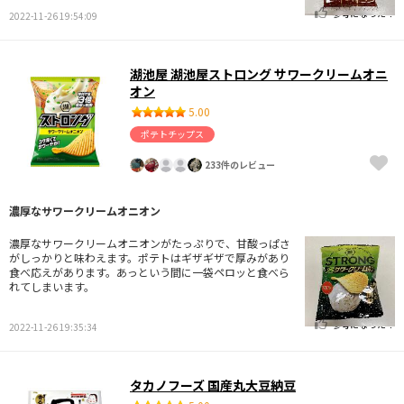
参考になった！
2022-11-26 19:54:09
湖池屋 湖池屋ストロング サワークリームオニ
オン
5.00
ポテトチップス
233件のレビュー
濃厚なサワークリームオニオン
濃厚なサワークリームオニオンがたっぷりで、甘酸っぱさ
がしっかりと味わえます。ポテトはギザギザで厚みがあり
食べ応えがあります。あっという間に一袋ペロッと食べら
れてしまいます。
参考になった！
2022-11-26 19:35:34
タカノフーズ 国産丸大豆納豆