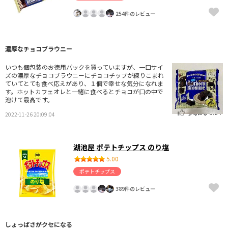
254件のレビュー
濃厚なチョコブラウニー
いつも個包装のお徳用パックを買っていますが、一口サイ
ズの濃厚なチョコブラウニーにチョコチップが練りこまれ
ていてとても食べ応えがあり、１個で幸せな気分になれま
す。ホットカフェオレと一緒に食べるとチョコが口の中で
溶けて最高です。
参考になった！
2022-11-26 20:09:04
湖池屋 ポテトチップス のり塩
5.00
ポテトチップス
389件のレビュー
しょっぱさがクセになる