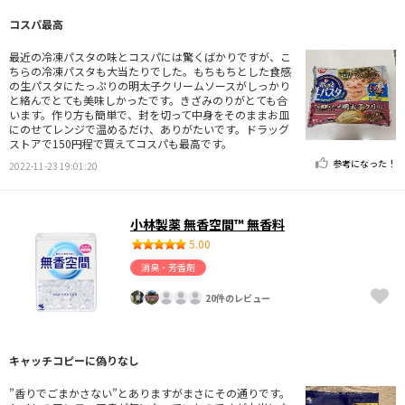
コスパ最高
最近の冷凍パスタの味とコスパには驚くばかりですが、こ
ちらの冷凍パスタも大当たりでした。もちもちとした食感
の生パスタにたっぷりの明太子クリームソースがしっかり
と絡んでとても美味しかったです。きざみのりがとても合
います。作り方も簡単で、封を切って中身をそのままお皿
にのせてレンジで温めるだけ、ありがたいです。ドラッグ
ストアで150円程で買えてコスパも最高です。
参考になった！
2022-11-23 19:01:20
小林製薬 無香空間™ 無香料
5.00
消臭・芳香剤
20件のレビュー
キャッチコピーに偽りなし
”香りでごまかさない”とありますがまさにその通りです。