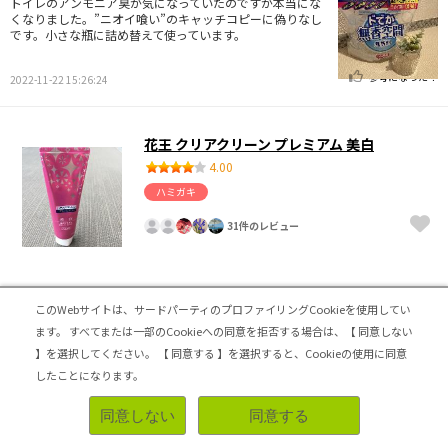
トイレのアンモニア臭が気になっていたのですが本当にな
くなりました。”ニオイ喰い”のキャッチコピーに偽りなし
です。小さな瓶に詰め替えて使っています。
参考になった！
2022-11-22 15:26:24
花王 クリアクリーン プレミアム 美白
4.00
ハミガキ
31件のレビュー
ステイン汚れがなくなりました
このWebサイトは、サードパーティのプロファイリングCookieを使用してい
研磨剤不使用のものからこちらに変えたのですが、ステイ
ます。
すべてまたは一部のCookieへの同意を拒否する場合は、【 同意しない
ン汚れがなくなりました。真っ白とはいきませんが美白効
】を選択してください。
【 同意する 】を選択すると、Cookieの使用に同意
果はかなりあると思います。高濃度のフッ素が配合されて
したことになります。
いるのも嬉しいです。
同意しない
同意する
参考になった！
2022-11-22 15:18:41