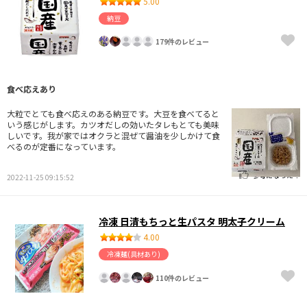
5.00
納豆
179件のレビュー
食べ応えあり
大粒でとても食べ応えのある納豆です。大豆を食べてると
いう感じがします。カツオだしの効いたタレもとても美味
しいです。我が家ではオクラと混ぜて醤油を少しかけて食
べるのが定番になっています。
参考になった！
2022-11-25 09:15:52
冷凍 日清もちっと生パスタ 明太子クリーム
4.00
冷凍麺(具材あり)
110件のレビュー