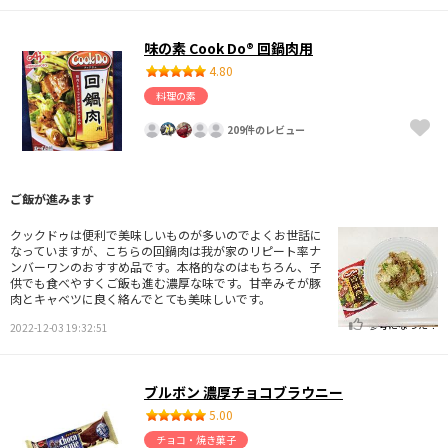
味の素 Cook Do® 回鍋肉用
4.80
料理の素
209件のレビュー
ご飯が進みます
クックドゥは便利で美味しいものが多いのでよくお世話に
なっていますが、こちらの回鍋肉は我が家のリピート率ナ
ンバーワンのおすすめ品です。本格的なのはもちろん、子
供でも食べやすくご飯も進む濃厚な味です。甘辛みそが豚
肉とキャベツに良く絡んでとても美味しいです。
参考になった！
2022-12-03 19:32:51
ブルボン 濃厚チョコブラウニー
5.00
チョコ・焼き菓子