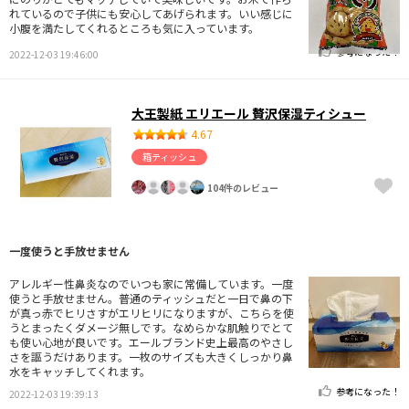
れているので子供にも安心してあげられます。いい感じに
小腹を満たしてくれるところも気に入っています。
参考になった！
2022-12-03 19:46:00
大王製紙 エリエール 贅沢保湿ティシュー
4.67
箱ティッシュ
104件のレビュー
一度使うと手放せません
アレルギー性鼻炎なのでいつも家に常備しています。一度
使うと手放せません。普通のティッシュだと一日で鼻の下
が真っ赤でヒリさすがエリヒリになりますが、こちらを使
うとまったくダメージ無しです。なめらかな肌触りでとて
も使い心地が良いです。エールブランド史上最高のやさし
さを謳うだけあります。一枚のサイズも大きくしっかり鼻
水をキャッチしてくれます。
参考になった！
2022-12-03 19:39:13