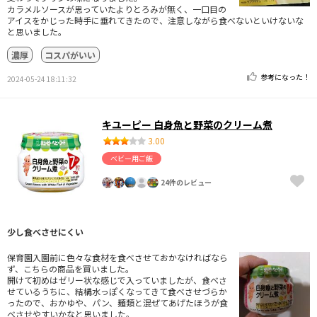
カラメルソースが思っていたよりとろみが無く、一口目の
アイスをかじった時手に垂れてきたので、注意しながら食べないといけないな
と思いました。
濃厚
コスパがいい
参考になった！
2024-05-24 18:11:32
キユーピー 白身魚と野菜のクリーム煮
3.00
ベビー用ご飯
24件のレビュー
少し食べさせにくい
保育園入園前に色々な食材を食べさせておかなければなら
ず、こちらの商品を買いました。
開けて初めはゼリー状な感じで入っていましたが、食べさ
せているうちに、結構水っぽくなってきて食べさせづらか
ったので、おかゆや、パン、麺類と混ぜてあげたほうが食
べさせやすいかなと思いました。