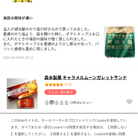
海苔の風味が凄い
主人が湖池屋ののり塩が好きなので買ってみました。
普通ののり塩より、袋を開けた時と、ポテトチップスを口
に入れたときの海苔の風味が強く感じられました。
また、ポテトチップスも普通のより少し厚みがあって、パ
リッと食感も重めに感じました。
参考になった！
2024-04-18 09:29:13
森永製菓 キャラメルムーンガレットサンド
4.70
チョコ・焼き菓子
13件のレビュー
このWebサイトは、サードパーティのプロファイリングCookieを使用してい
思っていたよりさっぱり
ます。
すべてまたは一部のCookieへの同意を拒否する場合は、【 同意しない
】を選択してください。
【 同意する 】を選択すると、Cookieの使用に同意
キャラメルの深いコクという文面で、濃いめの味を想像し