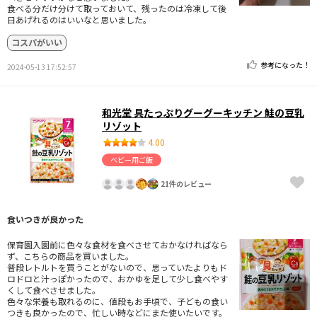
食べる分だけ分けて取っておいて、残ったのは冷凍して後
日あげれるのはいいなと思いました。
コスパがいい
参考になった！
2024-05-13 17:52:57
和光堂 具たっぷりグーグーキッチン 鮭の豆乳
リゾット
4.00
ベビー用ご飯
21件のレビュー
食いつきが良かった
保育園入園前に色々な食材を食べさせておかなければなら
ず、こちらの商品を買いました。
普段レトルトを買うことがないので、思っていたよりもド
ロドロと汁っぽかったので、おかゆを足して少し食べやす
くして食べさせました。
色々な栄養も取れるのに、値段もお手頃で、子どもの食い
つきも良かったので、忙しい時などにまた使いたいです。