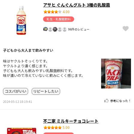
アサヒ ぐんぐんグルト 3種の乳酸菌
4.00
乳性・乳酸菌飲料
96件のレビュー
子どもから大人まで飲みやすい
味はヤクルトそっくりです。
ヤクルトより濃く感じます。
子どもも大人も飲みやすい乳酸菌飲料です。
味が濃いので冷えていないと飲みにくく感じます。
コスパがいい
リピートしたい
参考になった！
2024-05-12 18:19:41
不二家 ミルキーチョコレート
5.00