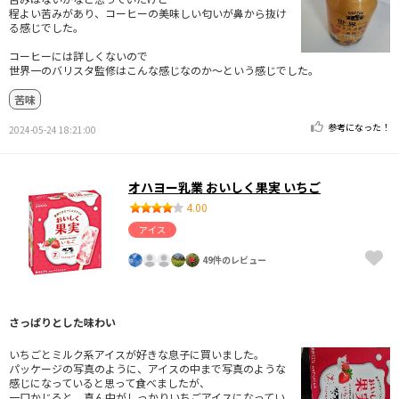
程よい苦みがあり、コーヒーの美味しい匂いが鼻から抜け
る感じでした。
コーヒーには詳しくないので
世界一のバリスタ監修はこんな感じなのか〜という感じでした。
苦味
参考になった！
2024-05-24 18:21:00
オハヨー乳業 おいしく果実 いちご
4.00
アイス
49件のレビュー
さっぱりとした味わい
いちごとミルク系アイスが好きな息子に買いました。
パッケージの写真のように、アイスの中まで写真のような
感じになっていると思って食べましたが、
一口かじると、真ん中がしっかりいちごアイスになってい