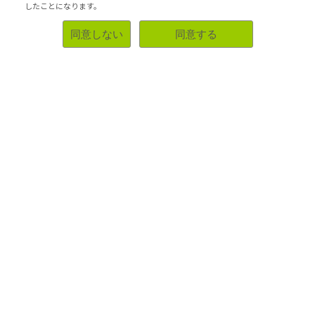
ていましたが、思っていたよりはさっぱりな味でした。
したことになります。
外の生地がポロポロとこぼれるのが少し食べづらかったで
す。
同意しない
同意する
個人的にはもう少しキャラメルが濃厚な方が好きです。
高級感
参考になった！
2024-04-03 11:41:00
サンヨー食品 サッポロ一番 みそラーメン
4.00
袋麺
214件のレビュー
味噌がしっかり濃厚
主人曰く、サッポロ一番みそラーメンが一番間違いなく美
味しい！ということで私は数十年ぶりに買って食べまし
た。
昔は味噌ラーメン自体好きというのはなかったので美味し
かったイメージはなかったですが、久しぶりに食べると、
味噌が結構濃厚で味がしっかりしていて美味しかったで
す。