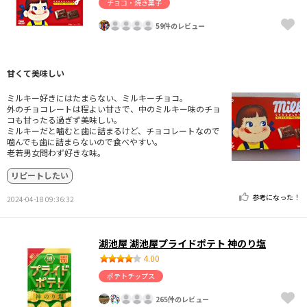
チョコ・焼き菓子
59件のレビュー
甘くて美味しい
ミルキー好きにはたまらない、ミルキーチョコ。
外のチョコレートは程よい甘さで、中のミルキー味のチョ
コも甘ったる過ぎず美味しい。
ミルキーだと噛むと歯に詰まるけど、チョコレートなので
噛んでも歯に詰まらないので食べやすい。
老若男女問わず好きな味。
リピートしたい
参考になった！
2024-04-18 09:36:32
湖池屋 湖池屋プライドポテト 神のり塩
4.00
ポテトチップス
265件のレビュー