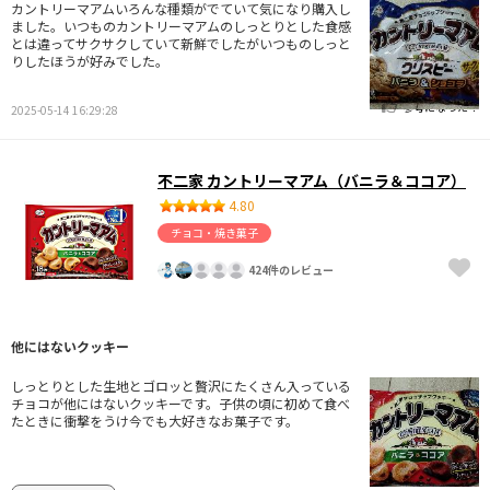
カントリーマアムいろんな種類がでていて気になり購入し
ました。いつものカントリーマアムのしっとりとした食感
とは違ってサクサクしていて新鮮でしたがいつものしっと
りしたほうが好みでした。
参考になった！
2025-05-14 16:29:28
不二家 カントリーマアム（バニラ＆ココア）
4.80
チョコ・焼き菓子
424件のレビュー
他にはないクッキー
しっとりとした生地とゴロッと贅沢にたくさん入っている
チョコが他にはないクッキーです。子供の頃に初めて食べ
たときに衝撃をうけ今でも大好きなお菓子です。