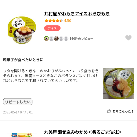
井村屋 やわもちアイス わらびもち
4.50
アイス
160件のレビュー
和菓子が食べたいときに
フタを開けるときなこのかおりがふわっとかおり食欲をそ
そられます。黒蜜ソースときなこのバランスがよく甘いけ
れどもきなこで中和されていておいしいです。
リピートしたい
参考になった！
2025-05-14 07:43:01
丸美屋 混ぜ込みわかめ＜香るごま油味＞