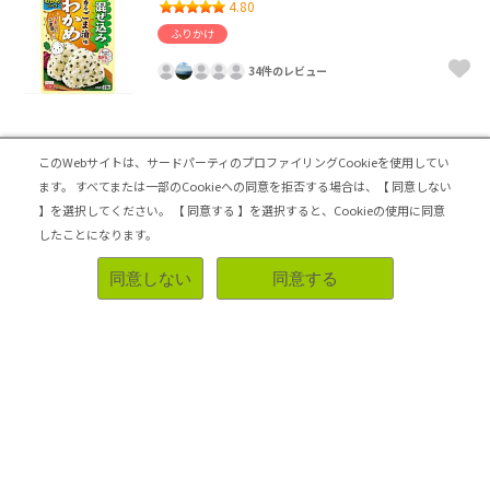
4.80
ふりかけ
34件のレビュー
ごはんごすすむ味！
このWebサイトは、サードパーティのプロファイリングCookieを使用してい
ごま油のかおりと味がしっかりしていてわかめとの相性が
ます。
すべてまたは一部のCookieへの同意を拒否する場合は、【 同意しない
よくごはんにぴったりの味ですすみます。丸美屋の混ぜる
】を選択してください。
【 同意する 】を選択すると、Cookieの使用に同意
ふりかけシリーズは色々試しましたがこちらの商品が一番
したことになります。
好みでした。
同意しない
同意する
リピートしたい
参考になった！
2025-03-27 14:50:48
森永製菓 inバープロテイン＜ベイクドビター
＞
3.70
栄養補助食品