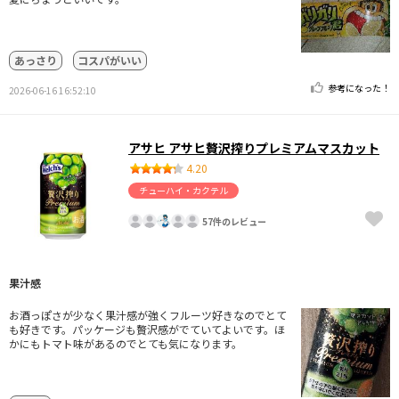
あっさり
コスパがいい
参考になった！
2026-06-16 16:52:10
アサヒ アサヒ贅沢搾りプレミアムマスカット
4.20
チューハイ・カクテル
57件のレビュー
果汁感
お酒っぽさが少なく果汁感が強くフルーツ好きなのでとて
も好きです。パッケージも贅沢感がでていてよいです。ほ
かにもトマト味があるのでとても気になります。