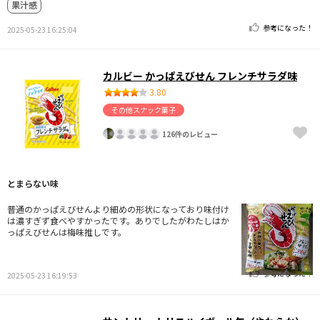
果汁感
参考になった！
2025-05-23 16:25:04
カルビー かっぱえびせん フレンチサラダ味
3.80
その他スナック菓子
126件のレビュー
とまらない味
普通のかっぱえびせんより細めの形状になっており味付け
は濃すぎず食べやすかったです。ありでしたがわたしはか
っぱえびせんは梅味推しです。
参考になった！
2025-05-23 16:19:53