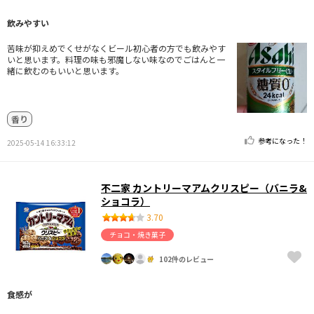
飲みやすい
苦味が抑えめでくせがなくビール初心者の方でも飲みやす
いと思います。料理の味も邪魔しない味なのでごはんと一
緒に飲むのもいいと思います。
香り
参考になった！
2025-05-14 16:33:12
不二家 カントリーマアムクリスピー（バニラ&
ショコラ）
3.70
チョコ・焼き菓子
102件のレビュー
食感が