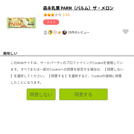
森永乳業 PARM（パルム）ザ・メロン
3.00
アイス
35件のレビュー
美味しい
このWebサイトは、サードパーティのプロファイリングCookieを使用してい
パルムは好きで良く買ってます。メロンも大好き。この組
み合わせはBEST。思わず買いました。メロンの味わいが
ます。
すべてまたは一部のCookieへの同意を拒否する場合は、【 同意しない
良く出ていて、とても美味しいと思います。
】を選択してください。
【 同意する 】を選択すると、Cookieの使用に同意
したことになります。
コスパがいい
同意しない
同意する
参考になった！
2025-04-12 16:35:00
東ハト ソルティキャラメルコーン
3.00