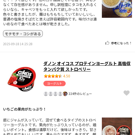
なくて存在感がありません。申し訳程度にタコを入れるく
らいなら、キャベツをもっと入れて欲しかったです。
色々と書きましたが、麺はもちもちしていておいしいし、
普通の塩焼きそばだと思えば許容範囲内です。味付けは濃
いめなので食べたあとは喉が乾きました。
モチモチ・コシがある
参考になった！
2025-09-18 14:25:28
ダノン オイコス プロテインヨーグルト 高吸収
タンパク質 ストロベリー
4.50
ヨーグルト
224件のレビュー
いちごの果肉がたっぷり！
底にジャムが入っていて、混ぜて食べるタイプのストロベ
リーヨーグルトです。果肉がたっぷり入っているのが、嬉
しいポイント。食感は濃厚だけど、後味はすっきり。甘さ
も控えめでおいしいです。量も少なすぎず、多すぎず、朝