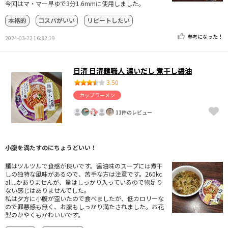
今回はマ・マー早ゆで3分1.6mmに使用しました。
本格的
コスパがいい
リピートしたい
参考になった！
2024-03-22 16:32:19
日清 日清麺職人 濃いだし 煮干し醤油
3.50
カップラーメン
11件のレビュー
小腹を満たすのにちょうどいい！
麺はツルツルで食感が良いです。醤油味のスープには煮干
しの独特な風味があるので、苦手な方は注意です。260kc
alしかありませんが、量はしっかり入っているので物足り
ない感じはありませんでした。
私は夕方に小腹が空いたので食べましたが、低カロリーな
ので罪悪感も無く、お腹もしっかり満たされました。お花
型のかやくもかわいいです。