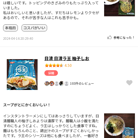
は嬉しいです。トッピングのきざみのりもたっぷり入って
いました。
私はおいしいと思いましたが、すだちはレモンよりクセが
あるので、それが苦手な人はこれも苦手かも。
本格的
コスパがいい
参考になった！
2024-04-16 20:29:40
日清 日清ラ王 柚子しお
4.50
袋麺
103件のレビュー
スープがとにかくおいしい！
インスタントラーメンにしてはあっさりしていますが、日
清麺職人の柚子しおよりは濃厚です。麺職人は小腹を満た
すのにちょうどよく、ラ王はしっかりとした食事ですね。
麺はもちろんのこと、鶏出汁のスープがすごくおいしかっ
たです。ラ王のシリーズは他にも食べましたが、一番好き