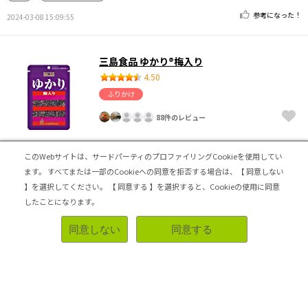
参考になった！
2024-03-08 15:09:55
三島食品 ゆかり®梅入り
4.50
ふりかけ
88件のレビュー
このWebサイトは、サードパーティのプロファイリングCookieを使用してい
常備しておいて損はなし！
ます。
すべてまたは一部のCookieへの同意を拒否する場合は、【 同意しない
】を選択してください。
【 同意する 】を選択すると、Cookieの使用に同意
ご飯との相性は言わずもがなですが、調味料としても優秀
です。私は麺類に使うのが好きです。もし自宅で余らせて
したことになります。
いるなら、レシピ検索してみてください。意外と使い道が
ありますよ。
同意しない
同意する
この商品はカリカリ梅が入っているので、私は特に気に入
っています。これが無いとなんだか物足りないんですよ
ね。他のゆかりにはもう戻れません。
コスパがいい
リピートしたい
参考になった！
2024-01-30 19:34:40