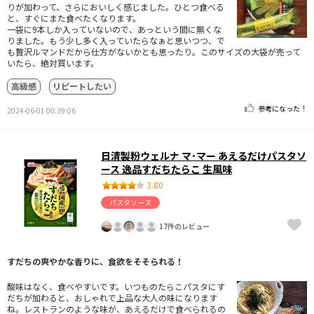
りが加わって、さらにおいしく感じました。ひとつ食べる
と、すぐにまた食べたくなります。
一袋に9本しか入っていないので、あっという間に無くな
りました。もう少し多く入っていたらなぁと思いつつ、で
も贅沢ルマンドだから仕方がないかとも思ったり。このサイズの大袋が売って
いたら、絶対買います。
高級感
リピートしたい
参考になった！
2024-06-01 00:39:06
日清製粉ウェルナ マ･マー あえるだけパスタソ
ース 逸品すだちたらこ 生風味
3.80
パスタソース
17件のレビュー
すだちの爽やかな香りに、食欲をそそられる！
酸味はなく、食べやすいです。いつものたらこパスタにす
だちが加わると、おしゃれで上品な大人の味になります
ね。レストランのような味が、あえるだけで食べられるの