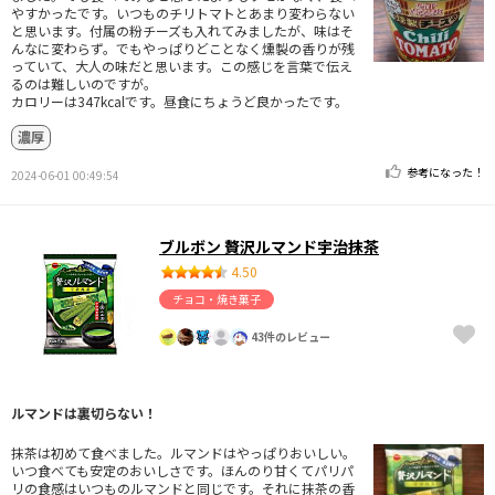
やすかったです。いつものチリトマトとあまり変わらない
と思います。付属の粉チーズも入れてみましたが、味はそ
んなに変わらず。でもやっぱりどことなく燻製の香りが残
っていて、大人の味だと思います。この感じを言葉で伝え
るのは難しいのですが。
カロリーは347kcalです。昼食にちょうど良かったです。
濃厚
参考になった！
2024-06-01 00:49:54
ブルボン 贅沢ルマンド宇治抹茶
4.50
チョコ・焼き菓子
43件のレビュー
ルマンドは裏切らない！
抹茶は初めて食べました。ルマンドはやっぱりおいしい。
いつ食べても安定のおいしさです。ほんのり甘くてパリパ
リの食感はいつものルマンドと同じです。それに抹茶の香