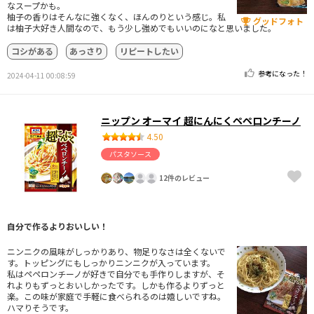
なスープかも。
柚子の香りはそんなに強くなく、ほんのりという感じ。私
グッドフォト
は柚子大好き人間なので、もう少し強めでもいいのになと思いました。
コシがある
あっさり
リピートしたい
参考になった！
2024-04-11 00:08:59
ニップン オーマイ 超にんにくペペロンチーノ
4.50
パスタソース
12件のレビュー
自分で作るよりおいしい！
ニンニクの風味がしっかりあり、物足りなさは全くないで
す。トッピングにもしっかりニンニクが入っています。
私はペペロンチーノが好きで自分でも手作りしますが、そ
れよりもずっとおいしかったです。しかも作るよりずっと
楽。この味が家庭で手軽に食べられるのは嬉しいですね。
ハマりそうです。