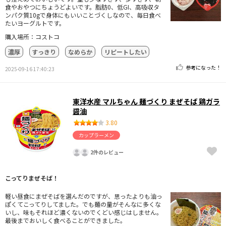
食やおやつにちょうどよいです。脂肪0、低GI、高吸収タ
ンパク質10gで身体にもいいことづくしなので、毎日食べ
たいヨーグルトです。
購入場所：コストコ
濃厚
すっきり
なめらか
リピートしたい
参考になった！
2025-09-16 17:40:23
東洋水産 マルちゃん 麺づくり まぜそば 鶏ガラ
醤油
3.80
カップラーメン
2件のレビュー
こってりまぜそば！
軽い昼食にまぜそばを選んだのですが、思ったよりも油っ
ぽくてこってりしてました。でも麺の量がそんなに多くな
いし、味もそれほど濃くないのでくどい感じはしません。
最後までおいしく食べることができました。