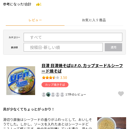
参考になった!合計
1
レビュー
お気に入り商品
カテゴリー
表示順
日清 日清焼そばU.F.O. カップヌードルシーフ
ード焼そば
3.50
カップ焼きそば
17件のレビュー
具が少なくてちょっとがっかり！
湯切り直後はシーフードの香りがふわっとして、おいしそ
うでした。しかし、ソースを入れたあとはシーフードど
こ？！って感じです。他の方が指摘している通り、具も少