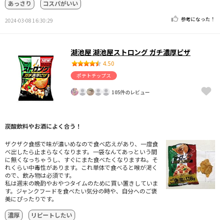
あっさり
コスパがいい
参考になった！
2024-03-08 16:30:29
湖池屋 湖池屋ストロング ガチ濃厚ピザ
4.50
ポテトチップス
105件のレビュー
炭酸飲料やお酒によく合う！
ザクザク食感で味が濃いめなので食べ応えがあり、一度食
べ出したら止まらなくなります。一袋なんてあっという間
に無くなっちゃうし、すぐにまた食べたくなりますね。そ
れくらい中毒性があります。これ単体で食べると喉が渇く
ので、飲み物は必須です。
私は週末の晩酌やおやつタイムのために買い置きしていま
す。ジャンクフードを食べたい気分の時や、自分へのご褒
美にぴったりです。
濃厚
リピートしたい