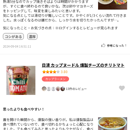
熱湯5分なのでカップ焼きそばよりは時間がかかります
が、すぐに食べ終わるので良いかな。次は卵やマヨネーズ
をトッピングして、味変を楽しみたいと思います。
気になる点としては湯切りが難しいことです。かやくが1/3くらい流れて行きま
した。水っぽくなるのは嫌だから、しっかり水を切りたかったんですが…。
気になったこと・お気づきの点：※ログインするとレビューが見られます
コシがある
濃厚
参考になった！
2024-09-04 16:51:11
日清 カップヌードル 燻製チーズのチリトマト
3.80
カップラーメン
13件のレビュー
思ったよりも食べやすい！
蓋を開けた瞬間から、燻製の強い香りが。私は燻製製品は
食べ慣れていないので、食べ切れるかちょっと心配になり
ました。でも食べてみると思ったよりもクセがなく、食べ