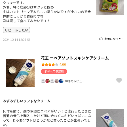
クッキーです。
外側、特に底部分はサクッと固め
中はカントリーマアムらしい柔らかめですが小さいので全
体的にしっかり食感ですね
次は浸して食べてみたいです！
リピートしたい
参考になった！
2024-12-14 12:07:53
花王 ニベアソフトスキンケアクリーム
4.00
ボディ用保湿剤
30件のレビュー
みずみずしいソフトなクリーム
何年も前に、顔の保湿にニベアがいい！と流行ったときに
普通の青缶を購入したけど肌に合わずニキビいっぱいにな
って、じゃあソフトはどうかなと買ったことが出会いでし
た。