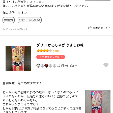
開けやすい所が気に入ってます！
強いていうと減りが早いかなと思いますがまた購入したいです。
購入場所：イオン
保湿力
リピートしたい
参考になった！
2024-12-09 22:02:11
グリコ かるじゃが うましお味
4.00
その他スナック菓子
128件のレビュー
空洞が唯一無二のサクサク！
じゃがいもの旨味と多めの塩が、さっくさくのかる〜い
（けどなんだか一度噛むと柔らかい！）食感で楽しめて、
おいしくないわけがない。
これがノンフライですと？
しかも80円とかお買い得品になってることが多くて定期的
に購入しています。