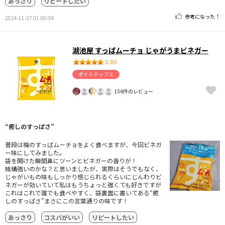
あっさり
リピートしたい
参考になった！
2024-11-27 01:00:04
湖池屋 すっぱムーチョ じゃがうまビネガー
5.00
ポテトチップス
156件のレビュー
“癒しのすっぱさ”
普段は梅のすっぱムーチョをよく食べますが、今回ビネガ
ー味にしてみました。
袋を開けた瞬間鼻にツーンとビネガーの香りが！
結構強いのかな？と思いましたが、実際はそうでもなく、
じゃがいもの味もしっかり感じられるくらいにじんわりビ
ネガーが効いていて私はもうちょっと強くても好きですが
これはこれで誰でも食べやすく、袋裏面に書いてある“癒
しのすっぱさ”まさにこの言葉通りの味です！
あっさり
コスパがいい
リピートしたい