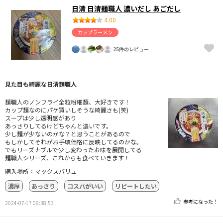
日清 日清麺職人 濃いだし あごだし
4.00
カップラーメン
25件のレビュー
見た目も綺麗な日清麺職人
麺職人のノンフライ全粒粉細麺、大好きです！
カップ麺なのにパケ買いしそうな綺麗さも(笑)
スープは少し透明感があり
あっさりしてるけどちゃんと濃いです。
少し麺が少ないのかな？と思うことがあるので
もしかしてそれがお手頃価格に反映してるのかな。
でもリーズナブルで少し変わったお味を展開してる
麺職人シリーズ、これからも食べていきます！
購入場所：マックスバリュ
濃厚
あっさり
コスパがいい
リピートしたい
参考になった！
2024-07-17 09:38:53