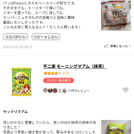
パンはPascoとタカキベーカリーが好きです。
そのままでも、トースターで焼いても、
バターを塗っても、スープに浸しても、
カンパーニュそのものの舌触りと旨味と酸味
最高においしかったです。
こんなお安く買えるなんて！たくさん買います！
コスパがいい
リピートしたい
参考になった！
2025-01-01 02:18:12
不二家 モーニングマアム（抹茶）
4.00
チョコ・焼き菓子
17件のレビュー
サックリマアム
甘いのかなと想像していたら、思いのほか抹茶の苦味があ
りました！
写真より茶色い焼き色があって、厚みのあるコロンとした