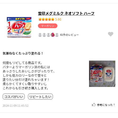
雪印メグミルク ネオソフト ハーフ
5.00
マーガリン
41件のレビュー
気兼ねなくたっぷり塗れる！
何度もリピしてる商品です。
バターよりマーガリン派の私には
あっさりしたおいしさがぴったりで、
しかも低カロリーなので堂々と
塗りたい分だけ塗れちゃいます！
柔らかくてすくい取りやすいし
これからも引き続き購入します。
コスパがいい
リピートしたい
参考になった！
2024-11-09 11:45:52