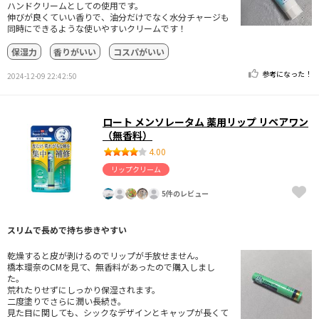
ハンドクリームとしての使用です。
伸びが良くていい香りで、油分だけでなく水分チャージも
同時にできるような使いやすいクリームです！
保湿力
香りがいい
コスパがいい
参考になった！
2024-12-09 22:42:50
ロート メンソレータム 薬用リップ リペアワン
（無香料）
4.00
リップクリーム
5件のレビュー
スリムで長めで持ち歩きやすい
乾燥すると皮が剥けるのでリップが手放せません。
橋本環奈のCMを見て、無香料があったので購入しまし
た。
荒れたりせずにしっかり保湿されます。
二度塗りでさらに潤い長続き。
見た目に関しても、シックなデザインとキャップが長くて