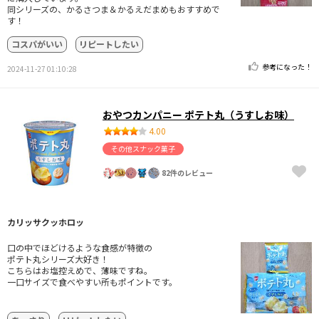
同シリーズの、かるさつま＆かるえだまめもおすすめで
す！
コスパがいい
リピートしたい
参考になった！
2024-11-27 01:10:28
おやつカンパニー ポテト丸（うすしお味）
4.00
その他スナック菓子
82件のレビュー
カリッサクッホロッ
口の中でほどけるような食感が特徴の
ポテト丸シリーズ大好き！
こちらはお塩控えめで、薄味ですね。
一口サイズで食べやすい所もポイントです。