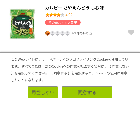
カルビー さやえんどう しお味
4.00
その他スナック菓子
321件のレビュー
おいしく食物繊維♪
このWebサイトは、サードパーティのプロファイリングCookieを使用してい
さやえんどうを丸ごと使用しているそうです。
ます。
すべてまたは一部のCookieへの同意を拒否する場合は、【 同意しない
えんどう豆の風味と、塩気が、おいしい！
】を選択してください。
【 同意する 】を選択すると、Cookieの使用に同意
重なるような食感も単調にならない。
したことになります。
食物繊維はもちろんたんぱく質も入ってますので
小腹がすいた時用に常備したいお菓子◎
同意しない
同意する
コスパがいい
リピートしたい
参考になった！
2024-07-17 00:47:08
東洋水産 マルちゃん正麺 中華そば 和風醤油
4.00