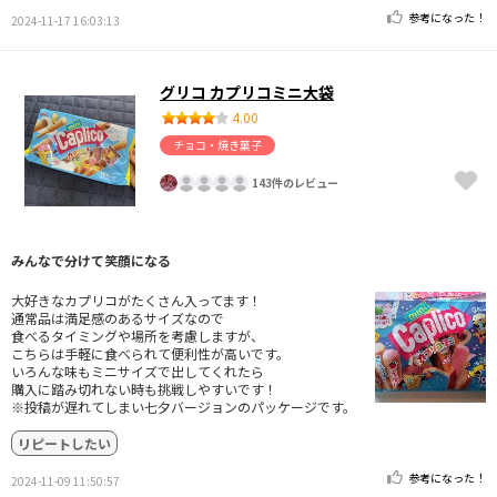
参考になった！
2024-11-17 16:03:13
グリコ カプリコミニ大袋
4.00
チョコ・焼き菓子
143件のレビュー
みんなで分けて笑顔になる
大好きなカプリコがたくさん入ってます！
通常品は満足感のあるサイズなので
食べるタイミングや場所を考慮しますが、
こちらは手軽に食べられて便利性が高いです。
いろんな味もミニサイズで出してくれたら
購入に踏み切れない時も挑戦しやすいです！
※投稿が遅れてしまい七夕バージョンのパッケージです。
リピートしたい
参考になった！
2024-11-09 11:50:57