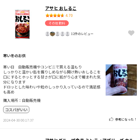
アサヒ おしるこ
4.70
その他 飲料
12件のレビュー
寒い冬のお供
寒い日 自動販売機やコンビニで買える温もり
しっかりと温かい缶を握りしめながら開け熱いおしるこを
口にするとホッとする甘さが口に拡がり心まで暖まれた気
分になります
ドロッとした味わいや粒のしっかり入っているので満足感
も高め
購入場所：自動販売機
コスパがいい
参考になった！
2024-04-30 00:17:37