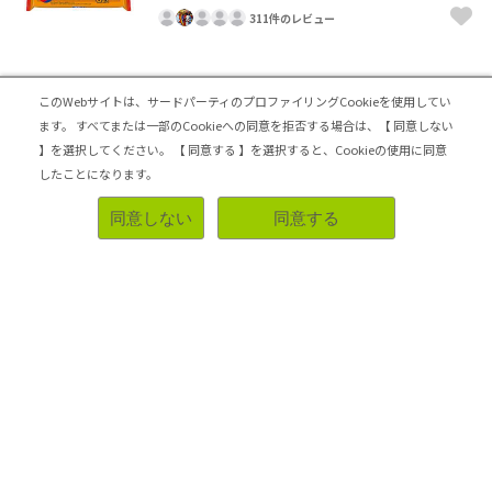
311件のレビュー
王道の柿の種
このWebサイトは、サードパーティのプロファイリングCookieを使用してい
ます。
すべてまたは一部のCookieへの同意を拒否する場合は、【 同意しない
数ある柿の種の中でもベストオブベスト
】を選択してください。
【 同意する 】を選択すると、Cookieの使用に同意
程よい辛さでカリッとした食感の柿の種とバランスよく入
っており塩見あるピーナッツの組み合わせがまさに王道
したことになります。
おやつとしてそのまま食べてもビールのお供としてもおス
スメです
同意しない
同意する
リピートしたい
参考になった！
2024-04-29 23:43:35
クラシエ メントス（グレープ）
4.10
ソフトキャンディ
91件のレビュー
ラムネ菓子の定番