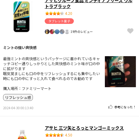
アサヒグループ食品 ミンティアブリーズ ウル
トラブラック
4.20
タブレット菓子
19件のレビュー
ミントの強い爽快感
最強ミントの爽快感というパッケージに書かれているキャ
ッチコピー通りしっかりとした爽快感のミント味が口の中
に拡がります
眠気覚ましにも口の中をリフレッシュするにも集中したい
時にも口の中にすっと入れて食べれるのでお勧めです
購入場所：ファミリーマート
リフレッシュ感
参考になった！
2024-04-30 00:13:40
アサヒ 三ツ矢とろっとマンゴーミックス
4.50