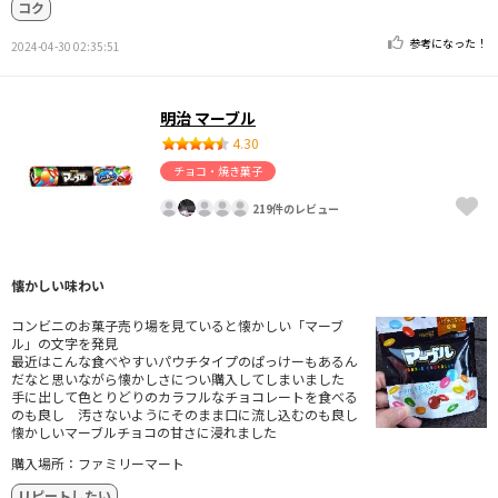
コク
参考になった！
2024-04-30 02:35:51
明治 マーブル
4.30
チョコ・焼き菓子
219件のレビュー
懐かしい味わい
コンビニのお菓子売り場を見ていると懐かしい「マーブ
ル」の文字を発見
最近はこんな食べやすいパウチタイプのぱっけーもあるん
だなと思いながら懐かしさについ購入してしまいました
手に出して色とりどりのカラフルなチョコレートを食べる
のも良し 汚さないようにそのまま口に流し込むのも良し
懐かしいマーブルチョコの甘さに浸れました
購入場所：ファミリーマート
リピートしたい