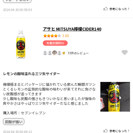
参考になった！
2024-04-30 00:58:03
アサヒ MITSUYA檸檬CIDER140
3.80
有糖炭酸飲料
73件のレビュー
レモンの酸味溢れる三ツ矢サイダー
檸檬極まるとパッケージに描かれている飲んだ瞬間ガツン
とくるレモンの圧倒的な酸味の味わいが来てそれに負けな
い炭酸感が追ってきます
少し酸味も炭酸の強さもきついかなと思いましたが後味の
爽やかさはやっぱり三ツ矢サイダーだなと感じました
購入場所：セブンイレブン
炭酸が強い
参考になった！
2024-04-30 00:49:22