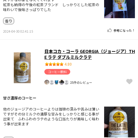
紅茶も納得の午後の紅茶ブランド しっかりとした紅茶の
味わいで後味さっぱりでした
香り
参考になった！
2024-04-30 02:41:15
日本コカ・コーラ GEORGIA（ジョージア）TH
E ラテ ダブルミルクラテ
4.80
コーヒー飲料
25件のレビュー
甘さ濃厚のコーヒー
他のジョージアのコーヒーよりは珈琲の深みや苦みは薄い
ですがその分ミルクの濃厚な甘みをしっかりと感じる事が
出来て ふわふわのラテのような口当たりが美味しく味わ
う事が出来ます