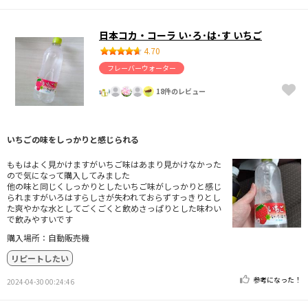
日本コカ・コーラ い･ろ･は･す いちご
4.70
フレーバーウォーター
18件のレビュー
いちごの味をしっかりと感じられる
ももはよく見かけますがいちご味はあまり見かけなかった
ので気になって購入してみました
他の味と同じくしっかりとしたいちご味がしっかりと感じ
られますがいろはすらしさが失われておらずすっきりとし
た爽やかな水としてごくごくと飲めさっぱりとした味わい
で飲みやすいです
購入場所：自動販売機
リピートしたい
参考になった！
2024-04-30 00:24:46