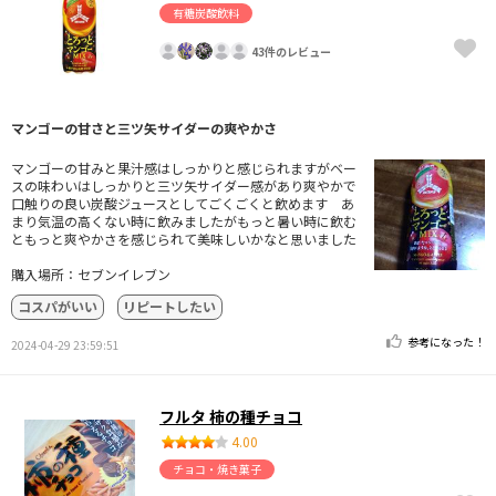
有糖炭酸飲料
43件のレビュー
マンゴーの甘さと三ツ矢サイダーの爽やかさ
マンゴーの甘みと果汁感はしっかりと感じられますがベー
スの味わいはしっかりと三ツ矢サイダー感があり爽やかで
口触りの良い炭酸ジュースとしてごくごくと飲めます あ
まり気温の高くない時に飲みましたがもっと暑い時に飲む
ともっと爽やかさを感じられて美味しいかなと思いました
購入場所：セブンイレブン
コスパがいい
リピートしたい
参考になった！
2024-04-29 23:59:51
フルタ 柿の種チョコ
4.00
チョコ・焼き菓子