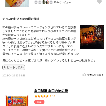
75件のレビュー
チョコの甘さと柿の種の後味
柿の種がチョコレートでコーティングされているのを想像
してましたがこちらの商品はブロック状のチョコに柿の種
が何粒か入ってました
柿の種の辛さはほとんど感じられずチョコの濃厚な甘さが
味わい的には勝ってますが噛んで食べると柿の種のザクザ
クとした食感が程よいバランスでアクセントになってお
り チョコを口の中で溶かして食べると柿の種が出て来て
最後にチョコの甘さを程よく流すような後味が楽しめました
気になったこと・お気づきの点：※ログインするとレビューが見られます
リピートしたい
参考になった！
2024-04-29 23:54:48
亀田製菓 亀田の柿の種
4.90
米菓