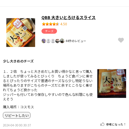
QBB 大きいとろけるスライス
4.50
チーズ
44件のレビュー
少し大きめのチーズ
１．２倍 ちょっと大きめだしお買い得かなと思って購入
しましたが使ってみるとびっくり ちょうど食パンに乗せ
るとぴったりのサイズで普通のチーズなら少し物足りない
場所もありますがこちらのチーズだと余すところなく乗せ
れてちょうど良かった
ジッパーも付いており保存しやすいので色んな料理にも使
えそう
購入場所：コスモス
リピートしたい
参考になった！
2024-04-30 00:30:37