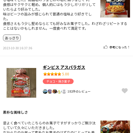
食感はサクサクと軽め。個人的にはもう少しガリガリして
いたらより好みでした。
味はビーフの旨みが感じられて普通の塩味より好きでし
た。
食感さえもう少し堅めならとても好みなお菓子でした。わざわざリピートする
ことはないかもしれません。一度食べれて満足です。
あっさり
参考になった！
2023-10-30 16:37:36
ギンビス アスパラガス
5.00
チョコ・焼き菓子
182件のレビュー
素朴な美味しさ
昔よく食べていたこちらのお菓子ですがすっかりご無沙汰
していて久々にいただきました。
だからなのか至って素朴なお菓子のはずなのにとっても美