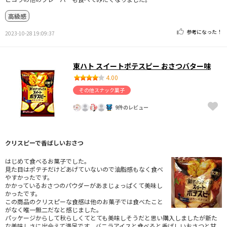
高級感
参考になった！
2023-10-28 19:09:37
東ハト スイートポテスピー おさつバター味
4.00
その他スナック菓子
9件のレビュー
クリスピーで香ばしいおさつ
はじめて食べるお菓子でした。
見た目はポテチだけどあげていないので油脂感もなく食べ
やすかったです。
かかっているおさつのパウダーがあまじょっぱくて美味し
かったです。
この商品のクリスピーな食感は他のお菓子では食べたこと
がなく唯一無二だなと感じました。
パッケージからして秋らしくてとても美味しそうだと思い購入しましたが新た
な美味しさに出会えて満足です。バニラアイスと食べると香ばしいおさつと甘