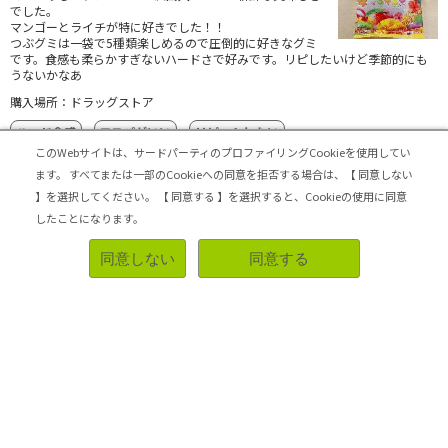
でした。
マンゴーとライチが特に好きでした！！
つぶグミは一袋で5種類楽しめるので圧倒的に好きなグミ
です。食感も柔らかすぎないハードさで好みです。リピしたいけど季節的にも
うないかなあ
購入場所：ドラッグストア
ハード食感
コスパがいい
リピートしたい
このWebサイトは、サードパーティのプロファイリングCookieを使用してい
参考になった！
2023-10-28 18:41:40
ます。
すべてまたは一部のCookieへの同意を拒否する場合は、【 同意しない
】を選択してください。
【 同意する 】を選択すると、Cookieの使用に同意
したことになります。
トップへ戻る
同意しない
同意する
シェアビュー公式アカウント
ログイン・新規登録
トップ
|
シェアビューとは
|
レビュアー向け シェアビューインタビュー
|
カテゴリ一覧
|
運営会社
|
個人情報の取扱いについて
|
利用規約
|
サイトマップ
Copyright (C) ASMARQ Co.,Ltd. All Rights Reserved.