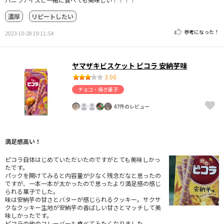
濃厚
リピートしたい
参考になった！
2023-10-28 19:11:54
ヤマザキビスケット ピコラ 安納芋味
3.00
チョコ・焼き菓子
47件のレビュー
満足感高い！
ピコラ自体はじめていただいたのですがとても美味しかっ
たです。
パックを開けてみると内容量が少なく残念だなと思ったの
ですが、一本一本が太かったので思ったより満足感の感じ
られる菓子でした。
味は安納芋の甘さとバターが感じられるクッキー。サクサ
クなクッキー生地が安納芋の香ばしい甘さとマッチして美
味しかったです。
ピコラの他のフレーバーも食べてみたくなりました。