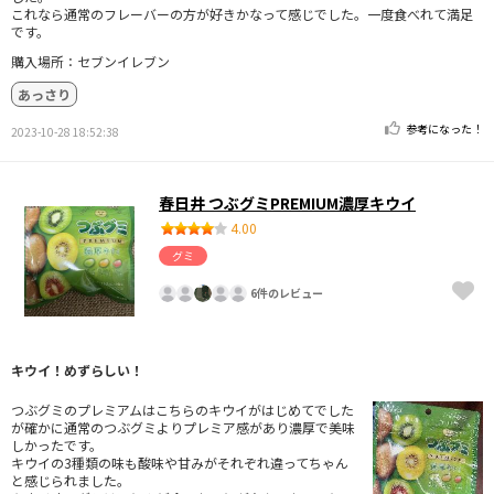
これなら通常のフレーバーの方が好きかなって感じでした。一度食べれて満足
です。
購入場所：セブンイレブン
あっさり
参考になった！
2023-10-28 18:52:38
春日井 つぶグミPREMIUM濃厚キウイ
4.00
グミ
6件のレビュー
キウイ！めずらしい！
つぶグミのプレミアムはこちらのキウイがはじめてでした
が確かに通常のつぶグミよりプレミア感があり濃厚で美味
しかったです。
キウイの3種類の味も酸味や甘みがそれぞれ違ってちゃん
と感じられました。