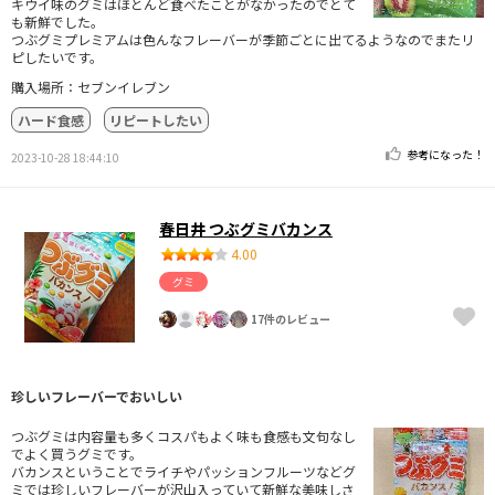
キウイ味のグミはほとんど食べたことがなかったのでとて
も新鮮でした。
つぶグミプレミアムは色んなフレーバーが季節ごとに出てるようなのでまたリ
ピしたいです。
購入場所：セブンイレブン
ハード食感
リピートしたい
参考になった！
2023-10-28 18:44:10
春日井 つぶグミバカンス
4.00
グミ
17件のレビュー
珍しいフレーバーでおいしい
つぶグミは内容量も多くコスパもよく味も食感も文句なし
でよく買うグミです。
バカンスということでライチやパッションフルーツなどグ
ミでは珍しいフレーバーが沢山入っていて新鮮な美味しさ