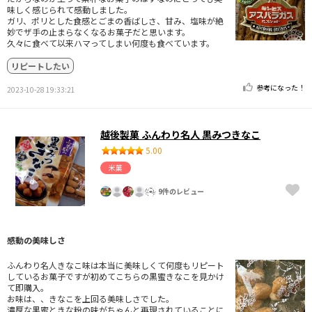
味しく感じられて感動しました。
ガリ、ポリとした食感とごまの香ばしさ、甘み、塩味が絶
妙でザ手の止まらなくなるお菓子だと思います。
久々に食べて以来ハマってしまい何度も食べています。
リピートしたい
参考になった！
2023-10-28 19:33:21
越後製菓 ふんわり名人 黒みつきなこ
5.00
米菓
9件のレビュー
感動の美味しさ
ふんわり名人きなこ味は本当に美味しくて何度もリピート
しているお菓子ですが初めてこちらの黒蜜きなこを見かけ
て即購入。
お味は、、きなこを上回る美味しさでした。
濃厚な黒蜜ときな粉の味がちゃんと再現されていることに