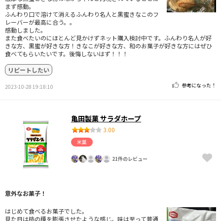
まず感動。
ふんわり口で溶けて消えるふんわり名人と黒蜜きなこのフ
レーバーが最高に合う。。
感動しました。
また食べたいのにほとんど見かけずネット購入検討中です。ふんわり名人が好
きな方、黒蜜が好きな方！きなこが好きな方、和のお菓子が好きな方にはぜひ
食べてもらいたいです。後悔しないはず！！！
リピートしたい
参考になった！
2023-10-28 19:18:10
亀田製菓 サラダホープ
3.00
米菓
21件のレビュー
意外なお菓子！
はじめて食べるお菓子でした。
見た目は柿の種を膨張させたような感じ。味は至って普通