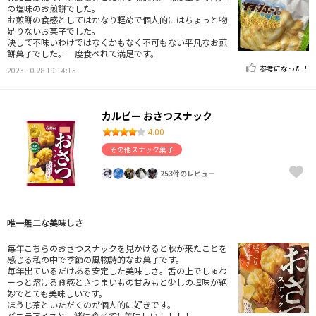
の塩味のお煎餅でした。
お煎餅の食感としてはかなり軽めで個人的にはちょっと物
足りないお菓子でした。
決して不味いわけではなくかもなく不可もない平凡なお煎
餅菓子でした。一度食べれて満足です。
参考になった！
2023-10-28 19:14:15
カルビー おさつスナック
4.00
その他スナック菓子
253件のレビュー
唯一無二な美味しさ
毎年こちらのおさつスナックを見かけると秋が来たことを
感じる私の中で季節の風物詩的なお菓子です。
毎年出ているだけある安定した美味しさ。舌の上でしゅわ
ーっと溶ける食感とさつまいもの甘みもと少しの塩味が絶
妙でとても美味しいです。
ほうじ茶といただくのが個人的に好きです。
バニラアイスと一緒に食べても美味しい！！！！