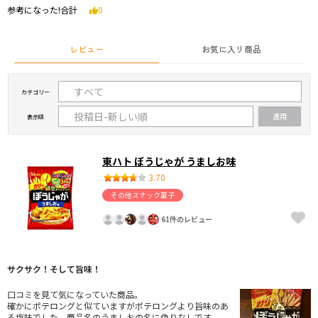
参考になった!合計
0
レビュー
お気に入り商品
カテゴリー
表示順
東ハト ぼうじゃが うましお味
3.70
その他スナック菓子
61件のレビュー
サクサク！そして旨味！
口コミを見て気になっていた商品。
確かにポテロングと似ていますがポテロングより旨味のあ
る塩味でした。商品名のうましおの名に偽りなしです。