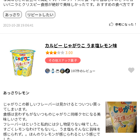
いバニラとクリスピー食感が絶妙で美味しかったです。おすすめの食べ方です
あっさり
リピートしたい
参考になった！
2023-10-28 19:06:41
カルビー じゃがりこ うま塩レモン味
3.00
その他スナック菓子
107件のレビュー
あっさりレモン
じゃがりこの新しいフレーバーは見かけるとついつい買っ
てしまいます。
食感は言わずもがないつものじゃがりこ同様クセになる美
味しいさです。
フレーバーはというと私的には少し物足りない味でした。
すごくレモンなわけでもないし、うま塩もそんなに旨味を
感じられず。。ほんのりレモンが感じられるという感じで
した。